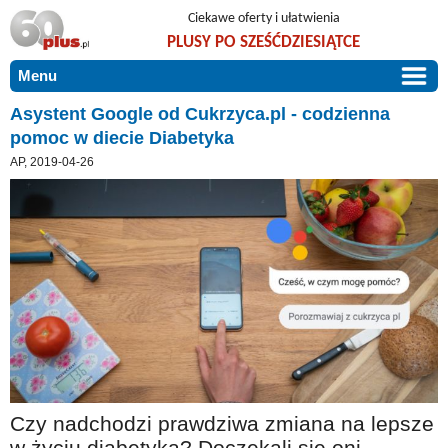
Ciekawe oferty i ułatwienia
PLUSY PO SZEŚĆDZIESIĄTCE
Menu
START
Asystent Google od Cukrzyca.pl - codzienna
pomoc w diecie Diabetyka
PROMOCJE
AP, 2019-04-26
ARTYKUŁY
DLA BLISKICH
Szczególnie polecamy
ZGŁOŚ OFERTĘ
Użyteczne porady
O NAS
Szlachetne zdrowie
KONTAKT
Mieszkaj wygodnie i bez barier
Warto wiedzieć!
Podróże i wypoczynek
Czy nadchodzi prawdziwa zmiana na lepsze
Taniej, okazyjnie, specjalnie dla 60plus
w życiu diabetyka? Doczekali się oni