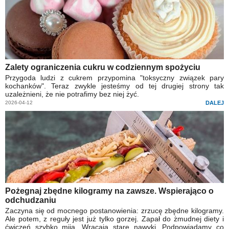
Zalety ograniczenia cukru w codziennym spożyciu
Przygoda ludzi z cukrem przypomina "toksyczny związek pary
kochanków". Teraz zwykle jesteśmy od tej drugiej strony tak
uzależnieni, że nie potrafimy bez niej żyć.
2026-04-12
DALEJ
Pożegnaj zbędne kilogramy na zawsze. Wspierająco o
odchudzaniu
Zaczyna się od mocnego postanowienia: zrzucę zbędne kilogramy.
Ale potem, z reguły jest już tylko gorzej. Zapał do żmudnej diety i
ćwiczeń szybko mija. Wracają stare nawyki. Podpowiadamy co