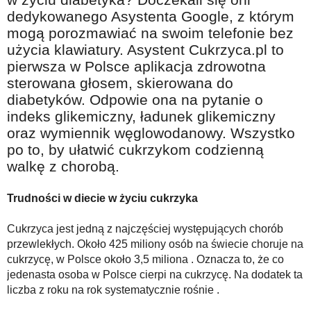
Na wesoło
dedykowanego Asystenta Google, z którym
mogą porozmawiać na swoim telefonie bez
Hobby i pasje
użycia klawiatury. Asystent Cukrzyca.pl to
Żyj aktywnie
pierwsza w Polsce aplikacja zdrowotna
sterowana głosem, skierowana do
60plus - najcenniejsi klienci
diabetyków. Odpowie ona na pytanie o
Dobra opieka
indeks glikemiczny, ładunek glikemiczny
Warto naśladować
oraz wymiennik węglowodanowy. Wszystko
po to, by ułatwić cukrzykom codzienną
Coś dla ducha
walkę z chorobą.
Smacznie i zdrowo
Trudności w diecie w życiu cukrzyka
O finansach i społeczeństwie - edukacja nie tylko dla 60plus
Ciekawe książki
Cukrzyca jest jedną z najczęściej występujących chorób
przewlekłych. Około 425 miliony osób na świecie choruje na
Stop samotności
cukrzycę, w Polsce około 3,5 miliona . Oznacza to, że co
jedenasta osoba w Polsce cierpi na cukrzycę. Na dodatek ta
Z internetem za pan brat
liczba z roku na rok systematycznie rośnie .
Bezpiecznie i w zgodzie z prawem