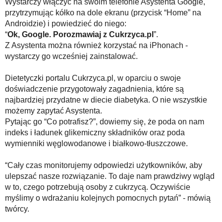
Wystarczy włączyć na swoim telefonie Asystenta Google,
przytrzymując kółko na dole ekranu (przycisk “Home” na
Androidzie) i powiedzieć do niego:
“
Ok, Google. Porozmawiaj z Cukrzyca.pl
”.
Z Asystenta można również korzystać na iPhonach -
wystarczy go wcześniej zainstalować.
Dietetyczki portalu Cukrzyca.pl, w oparciu o swoje
doświadczenie przygotowały zagadnienia, które są
najbardziej przydatne w diecie diabetyka. O nie wszystkie
możemy zapytać Asystenta.
Pytając go “Co potrafisz?”, dowiemy się, że poda on nam
indeks i ładunek glikemiczny składników oraz poda
wymienniki węglowodanowe i białkowo-tłuszczowe.
“Cały czas monitorujemy odpowiedzi użytkowników, aby
ulepszać nasze rozwiązanie. To daje nam prawdziwy wgląd
w to, czego potrzebują osoby z cukrzycą. Oczywiście
myślimy o wdrażaniu kolejnych pomocnych pytań” - mówią
twórcy.