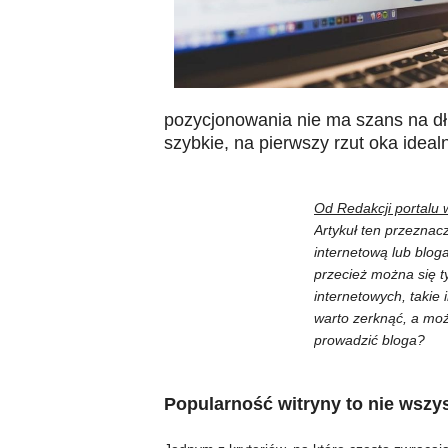
pozycjonowania nie ma szans na d
szybkie, na pierwszy rzut oka idea
Od Redakcji portalu 
Artykuł ten przeznac
internetową lub bloga
przecież można się t
internetowych, takie
warto zerknąć, a może
prowadzić bloga?
Popularność witryny to nie wszy