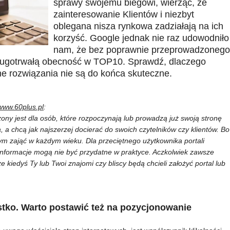
sprawy swojemu biegowi, wierząc, że
zainteresowanie Klientów i niezbyt
oblegana nisza rynkowa zadziałają na ich
korzyść. Google jednak nie raz udowodniło
nam, że bez poprawnie przeprowadzonego
ługotrwałą obecność w TOP10. Sprawdź, dlaczego
lne rozwiązania nie są do końca skuteczne.
www.60plus.pl
:
zony jest dla osób, które rozpoczynają lub prowadzą już swoją stronę
, a chcą jak najszerzej docierać do swoich czytelników czy klientów. Bo
ym zająć w każdym wieku. Dla przeciętnego użytkownika portali
 informacje mogą nie być przydatne w praktyce. Aczkolwiek zawsze
 kiedyś Ty lub Twoi znajomi czy bliscy będą chcieli założyć portal lub
stko. Warto postawić też na pozycjonowanie