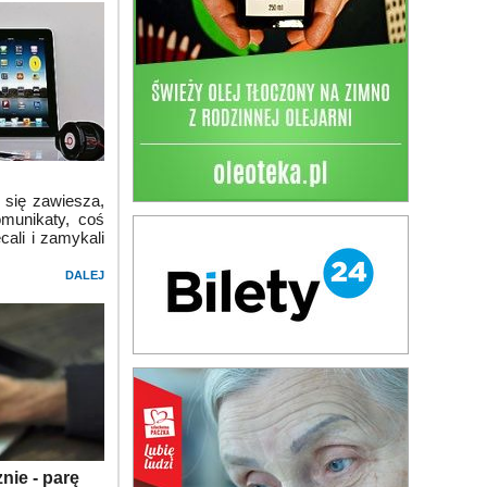
 się zawiesza,
omunikaty, coś
ali i zamykali
DALEJ
nie - parę