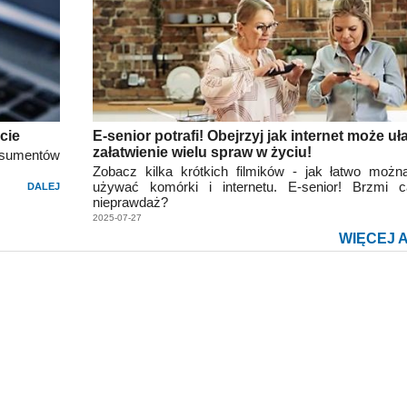
cie
E-senior potrafi! Obejrzyj jak internet może uł
załatwienie wielu spraw w życiu!
onsumentów
Zobacz kilka krótkich filmików - jak łatwo moż
używać komórki i internetu. E-senior! Brzmi ca
DALEJ
nieprawdaż?
2025-07-27
WIĘCEJ 