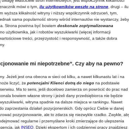
 uwagę właściciele stron internetowych, jest współczynnik klikalności
wyznacznik mówi o tym,
ilu użytkowników weszło na stronę
, drugi – ilu
Im wyższa klikalność witryny i niższy współczynnik odrzuceń, tym,
 Jednak sama popularność strony wśród internautów nie wystarczy, żeby
ia. Strona powinna być bowiem
doskonale zoptymalizowana
o użytkownika, jak i robotów wyszukiwarki (więcej informacji
wartościowe treści, przejrzystość i responsywność, a także dobra
ny.
ycjonowanie mi niepotrzebne”. Czy aby na pewno?
. Jeżeli jest ona obecna w sieci od kilku, a nawet kilkunastu lat i na
może liczyć, że
potencjalni Klienci dotrą do niego
na podstawie
erwisu. Ma to sens, jeśli docelowo zamierza on powrócić do prac nad
onala bowiem własne strony i jeżeli dany przedsiębiorca nie będzie
yszukiwarki, witryna spadnie na dalsze miejsca w rankingu. Nawet
do zaprzestania działań pozycjonerskich. Gdy oprócz Ciebie w danej
arować pozycjonowanie, ale to zdarza się niezwykle rzadko. Zwykle, ab
podejmować regularne i przemyślane kroki zmierzające do ulepszenia
gencja, jak
INSEO
. Dzięki ekspertom i ich codziennej pracy znajdziesz