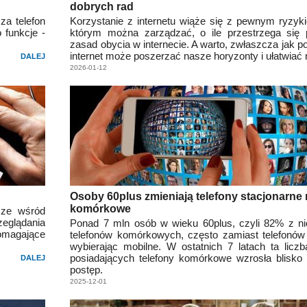
dobrych rad
za telefon
Korzystanie z internetu wiąże się z pewnym ryzyki
 funkcje -
którym można zarządzać, o ile przestrzega się
zasad obycia w internecie. A warto, zwłaszcza jak p
internet może poszerzać nasze horyzonty i ułatwiać
DALEJ
2026-01-12
Osoby 60plus zmieniają telefony stacjonarne
komórkowe
jsze wśród
eglądania
Ponad 7 mln osób w wieku 60plus, czyli 82% z ni
omagające
telefonów komórkowych, często zamiast telefonów
wybierając mobilne. W ostatnich 7 latach ta licz
posiadających telefony komórkowe wzrosła blisko
DALEJ
postęp.
2025-12-01