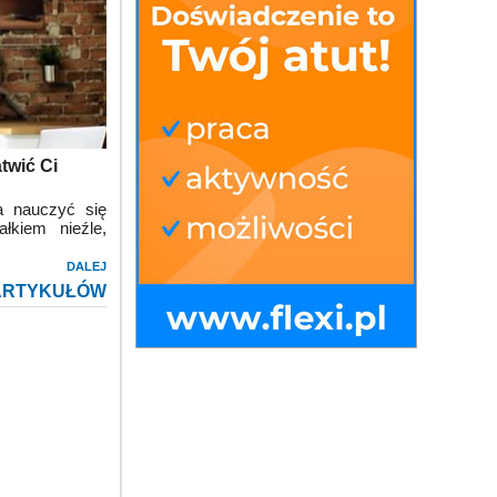
atwić Ci
na nauczyć się
łkiem nieźle,
DALEJ
ARTYKUŁÓW