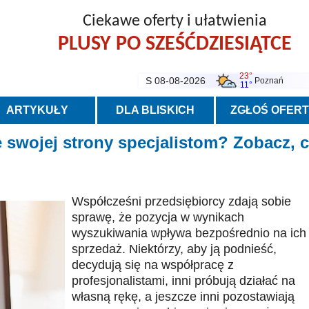
Ciekawe oferty i ułatwienia
PLUSY PO SZEŚĆDZIESIĄTCE
23°
S 08-08-2026
Poznań
11°
ARTYKUŁY
DLA BLISKICH
ZGŁOŚ OFER
 swojej strony specjalistom? Zobacz, 
Współcześni przedsiębiorcy zdają sobie
sprawę, że pozycja w wynikach
wyszukiwania wpływa bezpośrednio na ich
sprzedaż. Niektórzy, aby ją podnieść,
decydują się na współpracę z
profesjonalistami, inni próbują działać na
własną rękę, a jeszcze inni pozostawiają