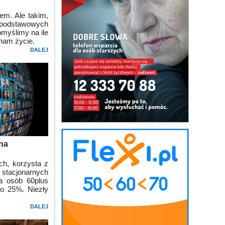
em. Ale takim,
 podstawowych
omyślimy na ile
 nam życie.
DALEJ
 na
ch, korzysta z
 stacjonarnych
ba osób 60plus
 o 25%. Niezły
DALEJ