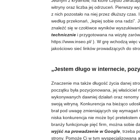
Jednym z kryteriów, na które często zwracają
witryny oraz liczba jej odrzuceń. Pierwszy 
z nich pozostało na niej przez dłuższy czas. 
według przekonań, „lepiej sobie ona radzi”.
znaleźć się w czołówce wyników wyszukiwan
technicznie
i przygotowana na wizytę zarówn
https://www.inseo.pl/ ). W grę wchodzą więc 
jakościowo sieć linków prowadzących do stro
„Jestem długo w internecie, poz
Znaczenie ma także długość życia danej strony
początku była pozycjonowana, jej właściciel 
wykonywanych dawniej działań oraz renomy s
swoją witryną. Konkurencja na bieżąco udosk
brał pod uwagę zmieniających się wymagań w
niska konkurencja nie może być pretekstem 
branży funkcjonuje pięć firm, można sobie d
wyjść na prowadzenie w Google
, trzeba 
strony. Pomoże Ci w tym wyspecjalizowana a