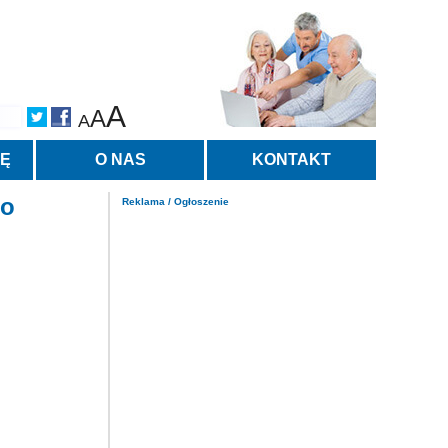
A
A
A
TĘ
O NAS
KONTAKT
co
Reklama / Ogłoszenie