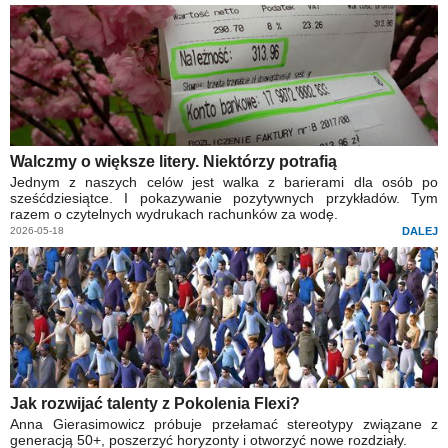
Walczmy o większe litery. Niektórzy potrafią
Jednym z naszych celów jest walka z barierami dla osób po
sześćdziesiątce. I pokazywanie pozytywnych przykładów. Tym
razem o czytelnych wydrukach rachunków za wodę.
2026-05-18
DALEJ
Jak rozwijać talenty z Pokolenia Flexi?
Anna Gierasimowicz próbuje przełamać stereotypy związane z
generacją 50+, poszerzyć horyzonty i otworzyć nowe rozdziały.