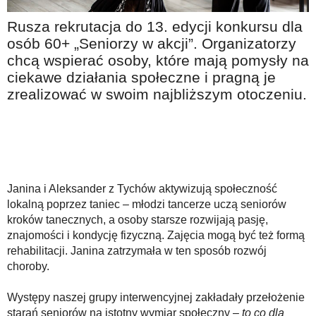
Na wesoło
Rusza rekrutacja do 13. edycji konkursu dla
Hobby i pasje
osób 60+ „Seniorzy w akcji”. Organizatorzy
chcą wspierać osoby, które mają pomysły na
Żyj aktywnie
ciekawe działania społeczne i pragną je
60plus - najcenniejsi klienci
zrealizować w swoim najbliższym otoczeniu.
Dobra opieka
Warto naśladować
Coś dla ducha
Smacznie i zdrowo
Janina i Aleksander z Tychów aktywizują społeczność
lokalną poprzez taniec – młodzi tancerze uczą seniorów
O finansach i społeczeństwie - edukacja nie tylko dla 60plus
kroków tanecznych, a osoby starsze rozwijają pasję,
Ciekawe książki
znajomości i kondycję fizyczną. Zajęcia mogą być też formą
rehabilitacji. Janina zatrzymała w ten sposób rozwój
Stop samotności
choroby.
Z internetem za pan brat
Występy naszej grupy interwencyjnej zakładały przełożenie
Bezpiecznie i w zgodzie z prawem
starań seniorów na istotny wymiar społeczny –
to co dla