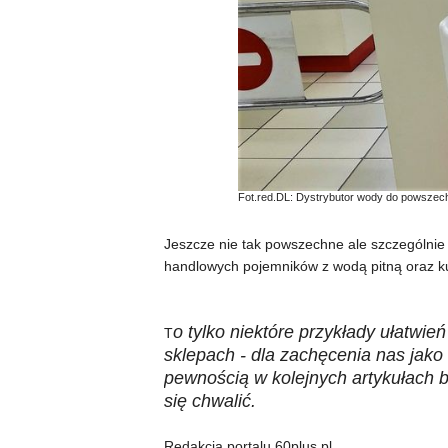
Fot.red.DL: Dystrybutor wody do powszec
Jeszcze nie tak powszechne ale szczególnie
handlowych pojemników z wodą pitną oraz 
o tylko niektóre przykłady ułatwień
T
sklepach - dla zachęcenia nas jako
pewnością w kolejnych artykułach b
się chwalić.
Redakcja portalu 60plus.pl