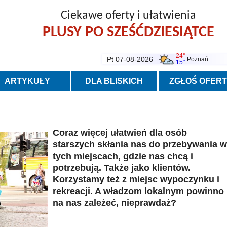
Ciekawe oferty i ułatwienia
PLUSY PO SZEŚĆDZIESIĄTCE
24°
Pt 07-08-2026
Poznań
15°
ARTYKUŁY
DLA BLISKICH
ZGŁOŚ OFER
Coraz więcej ułatwień dla osób
starszych skłania nas do przebywania w
tych miejscach, gdzie nas chcą i
potrzebują. Także jako klientów.
Korzystamy też z miejsc wypoczynku i
rekreacji. A władzom lokalnym powinno
na nas zależeć, nieprawdaż?