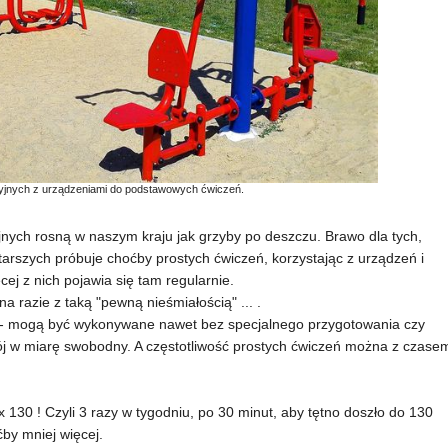
cyjnych z urządzeniami do podstawowych ćwiczeń.
nych rosną w naszym kraju jak grzyby po deszczu. Brawo dla tych,
starszych próbuje choćby prostych ćwiczeń, korzystając z urządzeń i
cej z nich pojawia się tam regularnie.
 razie z taką "pewną nieśmiałością" ... .
i - mogą być wykonywane nawet bez specjalnego przygotowania czy
trój w miarę swobodny. A częstotliwość prostych ćwiczeń można z czase
x 130 ! Czyli 3 razy w tygodniu, po 30 minut, aby tętno doszło do 130
by mniej więcej.