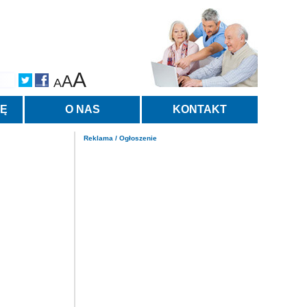
A
A
A
TĘ
O NAS
KONTAKT
Reklama / Ogłoszenie