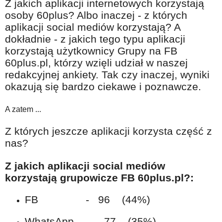
Z jakich aplikacji internetowych korzystają
Na wesoło
osoby 60plus? Albo inaczej - z których
Hobby i pasje
aplikacji social mediów korzystają? A
dokładnie - z jakich tego typu aplikacji
Żyj aktywnie
korzystają użytkownicy Grupy na FB
60plus - najcenniejsi klienci
60plus.pl, którzy wzięli udział w naszej
redakcyjnej ankiety. Tak czy inaczej, wyniki
Dobra opieka
okazują się bardzo ciekawe i poznawcze.
Warto naśladować
A zatem ...
Coś dla ducha
Smacznie i zdrowo
Z których jeszcze aplikacji korzysta część z
nas?
O finansach i społeczeństwie - edukacja nie tylko dla 60plus
Ciekawe książki
Z jakich aplikacji social mediów
korzystają grupowicze FB 60plus.pl?:
Stop samotności
Z internetem za pan brat
FB - 96 (44%)
Bezpiecznie i w zgodzie z prawem
WhatsApp - 77 (35%)