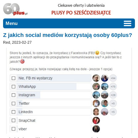
Ciekawe oferty i ułatwienia
PLUSY PO SZEŚĆDZIESIĄTCE
Menu
START
Z jakich social mediów korzystają osoby 60plus?
Red, 2023-02-27
PROMOCJE
ARTYKUŁY
DLA BLISKICH
Szczególnie polecamy
ZGŁOŚ OFERTĘ
Użyteczne porady
O NAS
Szlachetne zdrowie
KONTAKT
Mieszkaj wygodnie i bez barier
Warto wiedzieć!
Podróże i wypoczynek
Taniej, okazyjnie, specjalnie dla 60plus