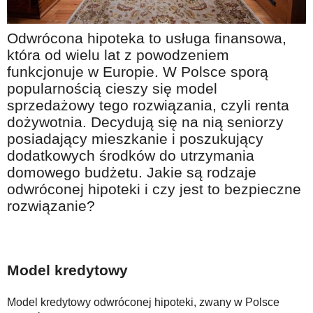
Na wesoło
Hobby i pasje
Odwrócona hipoteka to usługa finansowa,
która od wielu lat z powodzeniem
Żyj aktywnie
funkcjonuje w Europie. W Polsce sporą
60plus - najcenniejsi klienci
popularnością cieszy się model
sprzedażowy tego rozwiązania, czyli renta
Dobra opieka
dożywotnia. Decydują się na nią seniorzy
Warto naśladować
posiadający mieszkanie i poszukujący
dodatkowych środków do utrzymania
Coś dla ducha
domowego budżetu. Jakie są rodzaje
Smacznie i zdrowo
odwróconej hipoteki i czy jest to bezpieczne
rozwiązanie?
O finansach i społeczeństwie - edukacja nie tylko dla 60plus
Ciekawe książki
Stop samotności
Model kredytowy
Z internetem za pan brat
Model kredytowy odwróconej hipoteki, zwany w Polsce
Bezpiecznie i w zgodzie z prawem