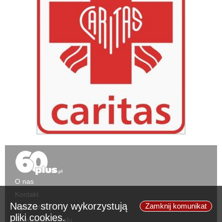
O nas
Kontakt
Nasze strony wykorzystują
Zamknij komunikat
Zgłoś ofertę
pliki cookies.
Regulamin portalu