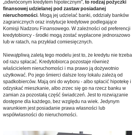
„odwróconym kredytem hipotecznym”,
to rodzaj pożyczki
finansowej udzielanej pod zastaw posiadanej
nieruchomości
. Mogą jej udzielać banki, oddziały banków
zagranicznych oraz instytucje kredytowe podlegające
Komisji Nadzoru Finansowego. W zależności od preferencji
kredytobiorcy - środki mogą zostać wypłacone jednorazowo
lub w ratach, na przykład comiesięcznych.
Niewątpliwą zaletą tego modelu jest to, że kredytu nie trzeba
od razu spłacać. Kredytobiorca pozostaje również
właścicielem nieruchomości i ma prawo ją dożywotnio
użytkować. Po jego śmierci dalsze losy lokalu zależą od
spadkobierców. Mają oni do wyboru - albo spłacić hipotekę i
odzyskać mieszkanie, albo zrzec się go na rzecz banku w
zamian za pozostałą część świadczeń. Jest to rozwiązanie
dostępne dla każdego, bez względu na wiek. Jedynym
warunkiem jest posiadanie prawa własności lub
współwłasności do nieruchomości.