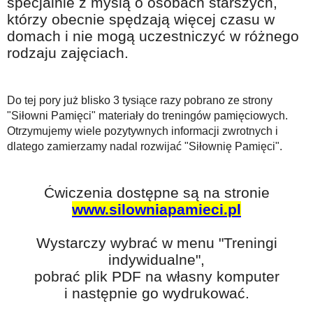
specjalnie z myślą o osobach starszych,
Na wesoło
którzy obecnie spędzają więcej czasu w
Hobby i pasje
domach i nie mogą uczestniczyć w różnego
rodzaju zajęciach.
Żyj aktywnie
60plus - najcenniejsi klienci
Do tej pory już blisko 3 tysiące razy pobrano ze strony
Dobra opieka
"Siłowni Pamięci" materiały do treningów pamięciowych.
Otrzymujemy wiele pozytywnych informacji zwrotnych i
Warto naśladować
dlatego zamierzamy nadal rozwijać "Siłownię Pamięci".
Coś dla ducha
Smacznie i zdrowo
Ćwiczenia dostępne są na stronie
O finansach i społeczeństwie - edukacja nie tylko dla 60plus
www.silowniapamieci.pl
Ciekawe książki
Wystarczy wybrać w menu "Treningi
Stop samotności
indywidualne",
pobrać plik PDF na własny komputer
Z internetem za pan brat
i następnie go wydrukować.
Bezpiecznie i w zgodzie z prawem