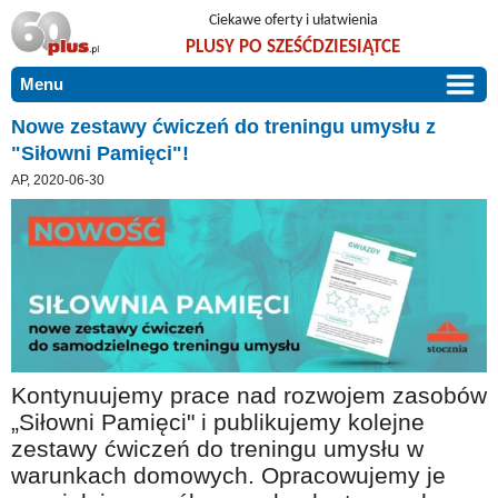
Ciekawe oferty i ułatwienia
PLUSY PO SZEŚĆDZIESIĄTCE
Menu
START
Nowe zestawy ćwiczeń do treningu umysłu z
"Siłowni Pamięci"!
PROMOCJE
AP, 2020-06-30
ARTYKUŁY
DLA BLISKICH
Szczególnie polecamy
ZGŁOŚ OFERTĘ
Użyteczne porady
O NAS
Szlachetne zdrowie
KONTAKT
Mieszkaj wygodnie i bez barier
Kontynuujemy prace nad rozwojem zasobów
Warto wiedzieć!
„Siłowni Pamięci" i publikujemy kolejne
Podróże i wypoczynek
zestawy ćwiczeń do treningu umysłu w
warunkach domowych. Opracowujemy je
Taniej, okazyjnie, specjalnie dla 60plus