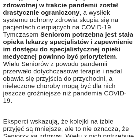
Na wesoło
zdrowotnej w trakcie pandemii został
drastycznie ograniczony
, a wysiłek
Hobby i pasje
systemu ochrony zdrowia skupia się na
Żyj aktywnie
pacjentach cierpiących na COVID-19.
Tymczasem
Seniorom potrzebna jest stała
60plus - najcenniejsi klienci
opieka lekarzy specjalistów i zapewnienie
Dobra opieka
im dostępu do specjalistycznej opieki
medycznej powinno być priorytetem
.
Warto naśladować
Wielu Seniorów z powodu pandemii
Coś dla ducha
przerwało dotychczasowe terapie i nadal
obawia się przyjścia do przychodni, a
Smacznie i zdrowo
nieleczone choroby mogą być dla nich
O finansach i społeczeństwie - edukacja nie tylko dla 60plus
jeszcze groźniejsze niż pandemia COVID-
19.
Ciekawe książki
Stop samotności
Eksperci wskazują, że kolejki na izbie
Z internetem za pan brat
przyjęć są mniejsze, ale to nie oznacza, że
Bezpiecznie i w zgodzie z prawem
Seniorzy są zdrowsi. Wielu z nich potrzebuje