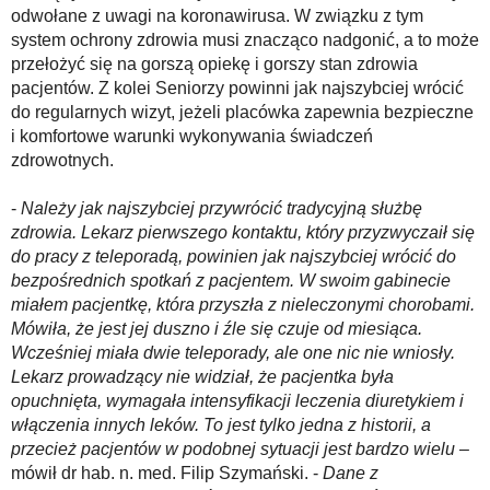
odwołane z uwagi na koronawirusa. W związku z tym
system ochrony zdrowia musi znacząco nadgonić, a to może
przełożyć się na gorszą opiekę i gorszy stan zdrowia
pacjentów. Z kolei Seniorzy powinni jak najszybciej wrócić
do regularnych wizyt, jeżeli placówka zapewnia bezpieczne
i komfortowe warunki wykonywania świadczeń
zdrowotnych.
-
Należy jak najszybciej przywrócić tradycyjną służbę
zdrowia. Lekarz pierwszego kontaktu, który przyzwyczaił się
do pracy z teleporadą, powinien jak najszybciej wrócić do
bezpośrednich spotkań z pacjentem. W swoim gabinecie
miałem pacjentkę, która przyszła z nieleczonymi chorobami.
Mówiła, że jest jej duszno i źle się czuje od miesiąca.
Wcześniej miała dwie teleporady, ale one nic nie wniosły.
Lekarz prowadzący nie widział, że pacjentka była
opuchnięta, wymagała intensyfikacji leczenia diuretykiem i
włączenia innych leków. To jest tylko jedna z historii, a
przecież pacjentów w podobnej sytuacji jest bardzo wielu
–
mówił dr hab. n. med. Filip Szymański. -
Dane z