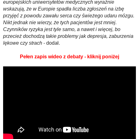
europejskich uniwersytetów medycznych wyraźnie
wskazują, że w Europie spadła liczba zgłoszeń na izbę
przyjęć z powodu zawału serca czy świeżego udaru mózgu.
Nikt jednak nie wierzy, że tych pacjentów jest mniej.
Czynników ryzyka jest tyle samo, a nawet i więcej, bo
przecież dochodzą takie problemy jak depresja, zaburzenia
lękowe czy strach
- dodał.
Pełen zapis wideo z debaty - kliknij poniżej