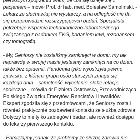
pierwszym spojrzeniu wiem, że coś się dzieje się z
pacjentem
– mówił Prof. dr hab. med. Bolesław Samoliński. -
Lekarz ze słuchawką nie wystarczy, a na odległość nie da
się przeprowadzić rozstrzygających badań. Specjalista
potrzebuje wsparcia technologiczno-laboratoryjnego
związanego z badaniem EKG, badaniem krwi, rezonansem
czy tomografią.
-
My, Seniorzy nie zostaliśmy zamknięci w domu, my tak
naprawdę w swojej masie jesteśmy zamknięci na co dzień,
także bez epidemii. Pandemia tylko wyostrzyła pewne
zjawiska, z którymi grupa osób starszych zmaga się
każdego dnia – samotność, wycofanie, słabe relacje
społeczne
– mówiła dr Elżbieta Ostrowska, Przewodnicząca
Polskiego Związku Emerytów, Rencistów i Inwalidów.
Ekspert zgodziła się z przedmówcami, że Seniorzy zostali
również praktycznie pozbawieni kontaktu ze służbą zdrowia.
Dotyczy to nie tylko zabiegów i badań, ale również dostępu
do lekarzy pierwszego kontaktu.
-
Pamiętajmy jednak, że problemy ze służbą zdrowia nie