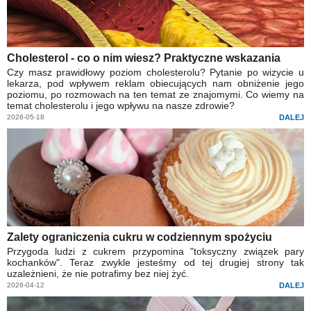
Cholesterol - co o nim wiesz? Praktyczne wskazania
Czy masz prawidłowy poziom cholesterolu? Pytanie po wizycie u
lekarza, pod wpływem reklam obiecujących nam obniżenie jego
poziomu, po rozmowach na ten temat ze znajomymi. Co wiemy na
temat cholesterolu i jego wpływu na nasze zdrowie?
2026-05-18
DALEJ
Zalety ograniczenia cukru w codziennym spożyciu
Przygoda ludzi z cukrem przypomina "toksyczny związek pary
kochanków". Teraz zwykle jesteśmy od tej drugiej strony tak
uzależnieni, że nie potrafimy bez niej żyć.
2026-04-12
DALEJ