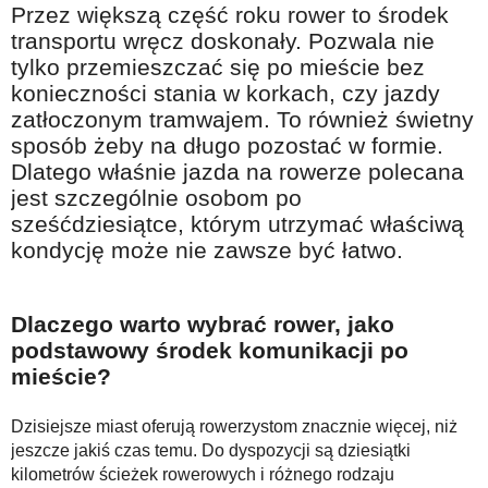
Przez większą część roku rower to środek
Na wesoło
transportu wręcz doskonały. Pozwala nie
Hobby i pasje
tylko przemieszczać się po mieście bez
konieczności stania w korkach, czy jazdy
Żyj aktywnie
zatłoczonym tramwajem. To również świetny
60plus - najcenniejsi klienci
sposób żeby na długo pozostać w formie.
Dobra opieka
Dlatego właśnie jazda na rowerze polecana
jest szczególnie osobom po
Warto naśladować
sześćdziesiątce, którym utrzymać właściwą
Coś dla ducha
kondycję może nie zawsze być łatwo.
Smacznie i zdrowo
O finansach i społeczeństwie - edukacja nie tylko dla 60plus
Dlaczego warto wybrać rower, jako
podstawowy środek komunikacji po
Ciekawe książki
mieście?
Stop samotności
Dzisiejsze miast oferują rowerzystom znacznie więcej, niż
Z internetem za pan brat
jeszcze jakiś czas temu. Do dyspozycji są dziesiątki
Bezpiecznie i w zgodzie z prawem
kilometrów ścieżek rowerowych i różnego rodzaju