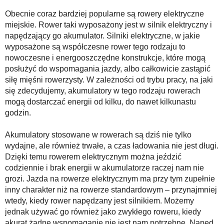
Obecnie coraz bardziej popularne są rowery elektryczne
miejskie. Rower taki wyposażony jest w silnik elektryczny i
napędzający go akumulator. Silniki elektryczne, w jakie
wyposażone są współczesne rower tego rodzaju to
nowoczesne i energooszczędne konstrukcje, które mogą
posłużyć do wspomagania jazdy, albo całkowicie zastąpić
siłę mięśni rowerzysty. W zależności od trybu pracy, na jaki
się zdecydujemy, akumulatory w tego rodzaju rowerach
mogą dostarczać energii od kilku, do nawet kilkunastu
godzin.
Akumulatory stosowane w rowerach są dziś nie tylko
wydajne, ale również trwałe, a czas ładowania nie jest długi.
Dzięki temu rowerem elektrycznym można jeździć
codziennie i brak energii w akumulatorze raczej nam nie
grozi. Jazda na rowerze elektrycznym ma przy tym zupełnie
inny charakter niż na rowerze standardowym – przynajmniej
wtedy, kiedy rower napędzany jest silnikiem. Możemy
jednak używać go również jako zwykłego roweru, kiedy
akurat żadne wspomaganie nie jest nam potrzebne. Napęd