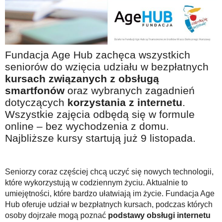
Na wesoło
Hobby i pasje
Żyj aktywnie
Fundacja Age Hub zachęca wszystkich
60plus - najcenniejsi klienci
seniorów do wzięcia udziału w bezpłatnych
Dobra opieka
kursach związanych z obsługą
smartfonów
oraz wybranych zagadnień
Warto naśladować
dotyczących
korzystania z internetu
.
Coś dla ducha
Wszystkie zajęcia odbędą się w formule
online – bez wychodzenia z domu.
Smacznie i zdrowo
Najbliższe kursy startują już 9 listopada.
O finansach i społeczeństwie - edukacja nie tylko dla 60plus
Ciekawe książki
Seniorzy coraz częściej chcą uczyć się nowych technologii,
Stop samotności
które wykorzystują w codziennym życiu. Aktualnie to
umiejętności, które bardzo ułatwiają im życie. Fundacja Age
Z internetem za pan brat
Hub oferuje udział w bezpłatnych kursach, podczas których
Bezpiecznie i w zgodzie z prawem
osoby dojrzałe mogą poznać
podstawy obsługi internetu