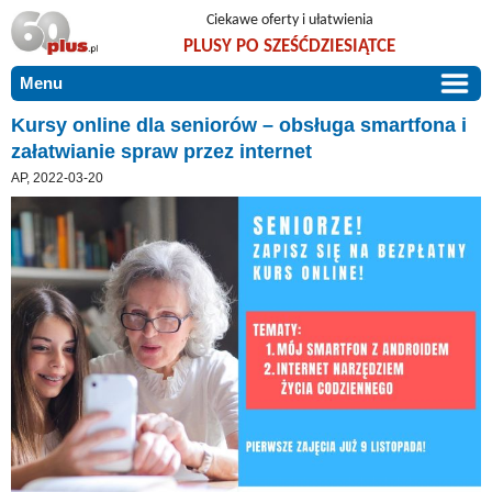
Ciekawe oferty i ułatwienia
PLUSY PO SZEŚĆDZIESIĄTCE
Menu
START
Kursy online dla seniorów – obsługa smartfona i
załatwianie spraw przez internet
PROMOCJE
AP, 2022-03-20
ARTYKUŁY
DLA BLISKICH
Szczególnie polecamy
ZGŁOŚ OFERTĘ
Użyteczne porady
O NAS
Szlachetne zdrowie
KONTAKT
Mieszkaj wygodnie i bez barier
Warto wiedzieć!
Podróże i wypoczynek
Taniej, okazyjnie, specjalnie dla 60plus