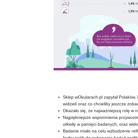
Sklep wOkularach.pl zapytał Polaków, 
widzieli oraz co chcieliby jeszcze zob
Okazało się, że najważniejszą rolę w 
Najpiękniejsze wspomnienia przywozimy
utkwiły w pamięci badanych, oraz wid
Badanie miało na celu wzbudzenie refl
liczby osób do wykonania badań profil