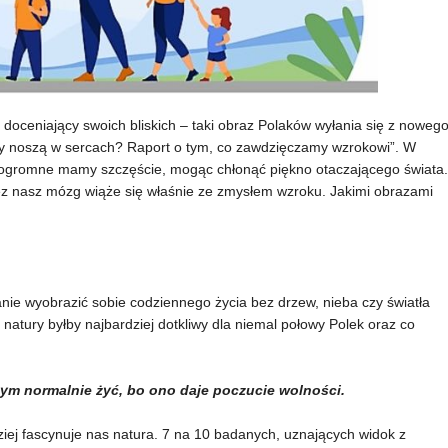
 doceniający swoich bliskich – taki obraz Polaków wyłania się z noweg
cy noszą w sercach? Raport o tym, co zawdzięczamy wzrokowi”. W
k ogromne mamy szczęście, mogąc chłonąć piękno otaczającego świata.
ez nasz mózg wiąże się właśnie ze zmysłem wzroku. Jakimi obrazami
anie wyobrazić sobie codziennego życia bez drzew, nieba czy światła
atury byłby najbardziej dotkliwy dla niemal połowy Polek oraz co
ym normalnie żyć, bo ono daje poczucie wolności.
iej fascynuje nas natura. 7 na 10 badanych, uznających widok z