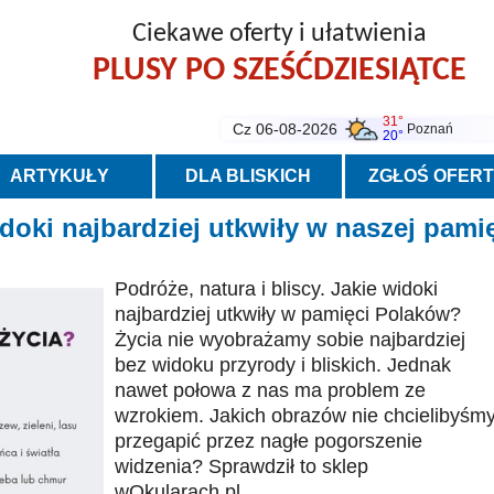
Ciekawe oferty i ułatwienia
PLUSY PO SZEŚĆDZIESIĄTCE
31°
Cz 06-08-2026
Poznań
20°
ARTYKUŁY
DLA BLISKICH
ZGŁOŚ OFER
idoki najbardziej utkwiły w naszej pami
Podróże, natura i bliscy. Jakie widoki
najbardziej utkwiły w pamięci Polaków?
Życia nie wyobrażamy sobie najbardziej
bez widoku przyrody i bliskich. Jednak
nawet połowa z nas ma problem ze
wzrokiem. Jakich obrazów nie chcielibyśm
przegapić przez nagłe pogorszenie
widzenia? Sprawdził to sklep
wOkularach.pl.