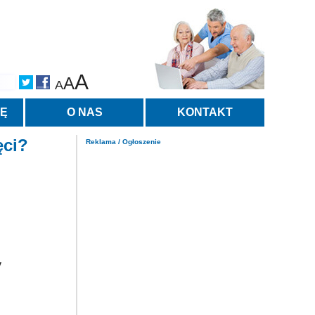
A
A
A
TĘ
O NAS
KONTAKT
ęci?
Reklama / Ogłoszenie
y