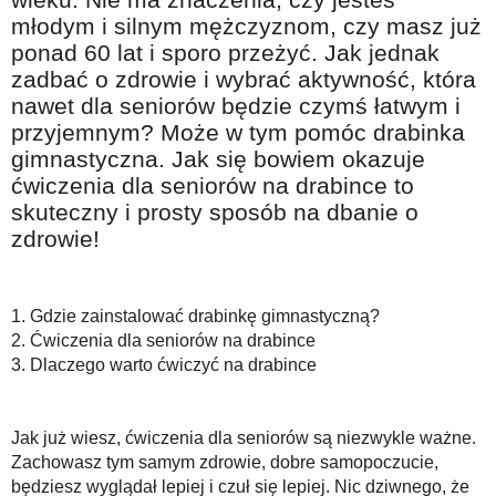
Na wesoło
młodym i silnym mężczyznom, czy masz już
ponad 60 lat i sporo przeżyć. Jak jednak
Hobby i pasje
zadbać o zdrowie i wybrać aktywność, która
Żyj aktywnie
nawet dla seniorów będzie czymś łatwym i
przyjemnym? Może w tym pomóc drabinka
60plus - najcenniejsi klienci
gimnastyczna. Jak się bowiem okazuje
Dobra opieka
ćwiczenia dla seniorów na drabince to
Warto naśladować
skuteczny i prosty sposób na dbanie o
zdrowie!
Coś dla ducha
Smacznie i zdrowo
1. Gdzie zainstalować drabinkę gimnastyczną?
O finansach i społeczeństwie - edukacja nie tylko dla 60plus
2. Ćwiczenia dla seniorów na drabince
Ciekawe książki
3. Dlaczego warto ćwiczyć na drabince
Stop samotności
Jak już wiesz, ćwiczenia dla seniorów są niezwykle ważne.
Z internetem za pan brat
Zachowasz tym samym zdrowie, dobre samopoczucie,
Bezpiecznie i w zgodzie z prawem
będziesz wyglądał lepiej i czuł się lepiej. Nic dziwnego, że