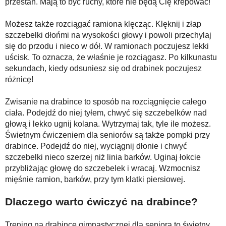
przestań. Mają to być ruchy, które nie będą Cię krepować!
Możesz także rozciągać ramiona klęcząc. Klęknij i złap
szczebelki dłońmi na wysokości głowy i powoli przechylaj
się do przodu i nieco w dół. W ramionach poczujesz lekki
uścisk. To oznacza, że właśnie je rozciągasz. Po kilkunastu
sekundach, kiedy odsuniesz się od drabinek poczujesz
różnicę!
Zwisanie na drabince to sposób na rozciągnięcie całego
ciała. Podejdź do niej tyłem, chwyć się szczebelków nad
głową i lekko ugnij kolana. Wytrzymaj tak, tyle ile możesz.
Świetnym ćwiczeniem dla seniorów są także pompki przy
drabince. Podejdź do niej, wyciągnij dłonie i chwyć
szczebelki nieco szerzej niż linia barków. Uginaj łokcie
przybliżając głowę do szczebelek i wracaj. Wzmocnisz
mięśnie ramion, barków, przy tym klatki piersiowej.
Dlaczego warto ćwiczyć na drabince?
Trening na drabince gimnastycznej dla seniora to świetny