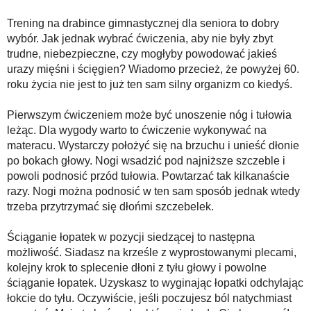
Trening na drabince gimnastycznej dla seniora to dobry
wybór. Jak jednak wybrać ćwiczenia, aby nie były zbyt
trudne, niebezpieczne, czy mogłyby powodować jakieś
urazy mięśni i ścięgien? Wiadomo przecież, że powyżej 60.
roku życia nie jest to już ten sam silny organizm co kiedyś.
Pierwszym ćwiczeniem może być unoszenie nóg i tułowia
leżąc. Dla wygody warto to ćwiczenie wykonywać na
materacu. Wystarczy położyć się na brzuchu i unieść dłonie
po bokach głowy. Nogi wsadzić pod najniższe szczeble i
powoli podnosić przód tułowia. Powtarzać tak kilkanaście
razy. Nogi można podnosić w ten sam sposób jednak wtedy
trzeba przytrzymać się dłońmi szczebelek.
Ściąganie łopatek w pozycji siedzącej to następna
możliwość. Siadasz na krześle z wyprostowanymi plecami,
kolejny krok to splecenie dłoni z tyłu głowy i powolne
ściąganie łopatek. Uzyskasz to wyginając łopatki odchylając
łokcie do tyłu. Oczywiście, jeśli poczujesz ból natychmiast