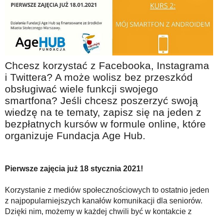
Na wesoło
Hobby i pasje
Żyj aktywnie
60plus - najcenniejsi klienci
Chcesz korzystać z Facebooka, Instagrama
Dobra opieka
i Twittera? A może wolisz bez przeszkód
obsługiwać wiele funkcji swojego
Warto naśladować
smartfona? Jeśli chcesz poszerzyć swoją
Coś dla ducha
wiedzę na te tematy, zapisz się na jeden z
bezpłatnych kursów w formule online, które
Smacznie i zdrowo
organizuje Fundacja Age Hub.
O finansach i społeczeństwie - edukacja nie tylko dla 60plus
Ciekawe książki
Pierwsze zajęcia już 18 stycznia 2021!
Stop samotności
Korzystanie z mediów społecznościowych to ostatnio jeden
Z internetem za pan brat
z najpopularniejszych kanałów komunikacji dla seniorów.
Bezpiecznie i w zgodzie z prawem
Dzięki nim, możemy w każdej chwili być w kontakcie z