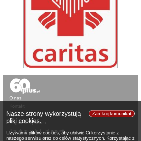
O nas
Kontakt
Nasze strony wykorzystują
Zamknij komunikat
Zgłoś ofertę
pliki cookies.
Regulamin portalu
Regulamin ofert i informacji
Używamy plików cookies, aby ułatwić Ci korzystanie z
naszego serwisu oraz do celów statystycznych. Korzystając z
Regulamin reklam