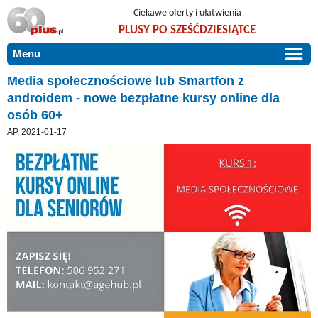
Ciekawe oferty i ułatwienia
PLUSY PO SZEŚĆDZIESIĄTCE
Menu
START
Media społecznościowe lub Smartfon z
androidem - nowe bezpłatne kursy online dla
PROMOCJE
osób 60+
ARTYKUŁY
AP, 2021-01-17
DLA BLISKICH
Szczególnie polecamy
ZGŁOŚ OFERTĘ
Użyteczne porady
O NAS
Szlachetne zdrowie
KONTAKT
Mieszkaj wygodnie i bez barier
Warto wiedzieć!
Podróże i wypoczynek
Taniej, okazyjnie, specjalnie dla 60plus