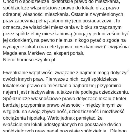
Chodzi o spółdzielcze lokatorskie prawo do mieszkania,
spółdzielcze własnościowe prawo do lokalu oraz prawo
odrębnej własności mieszkania. Ostatnie z wymienionych
praw zapewnia pełną autonomię jego posiadaczowi. „To
oznacza, że właściciel mieszkania w bloku zarządzanym
przez spółdzielnię mieszkaniową (mogący jednocześnie być
jej członkiem), na pewno nie musi nikogo pytać o zgodę na
wynajęcie lokalu (na cele typowo mieszkaniowe)” - wyjaśnia
Magdalena Markiewicz, ekspert portalu
NieruchomosciSzybko.pl.
Ewentualne wątpliwości związane z najmem mogą dotyczyć
dwóch innych praw. Pierwsze z nich, czyli spółdzielcze
lokatorskie prawo do mieszkania najbardziej przypomina
najem i jest niezbywalne, a także nie podlega dziedziczeniu.
Spółdzielcze własnościowe prawo dotyczące lokalu z kolei
bardziej przypomina prawo własności - między innymi ze
względu na swoją zbywalność, dziedziczność i możliwość
obciążenia hipoteką. Warto jednak pamiętać, że
właścicielem lokali udostępnianych na podstawie dwóch
spółdzielczych praw nadal pozostaje spółdzielnia. „Dlatego