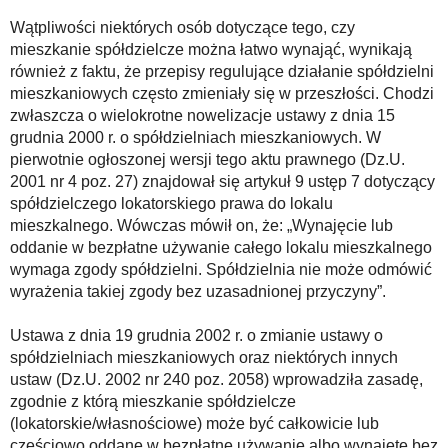
Wątpliwości niektórych osób dotyczące tego, czy
mieszkanie spółdzielcze można łatwo wynająć, wynikają
również z faktu, że przepisy regulujące działanie spółdzielni
mieszkaniowych często zmieniały się w przeszłości. Chodzi
zwłaszcza o wielokrotne nowelizacje ustawy z dnia 15
grudnia 2000 r. o spółdzielniach mieszkaniowych. W
pierwotnie ogłoszonej wersji tego aktu prawnego (Dz.U.
2001 nr 4 poz. 27) znajdował się artykuł 9 ustęp 7 dotyczący
spółdzielczego lokatorskiego prawa do lokalu
mieszkalnego. Wówczas mówił on, że: „Wynajęcie lub
oddanie w bezpłatne używanie całego lokalu mieszkalnego
wymaga zgody spółdzielni. Spółdzielnia nie może odmówić
wyrażenia takiej zgody bez uzasadnionej przyczyny”.
Ustawa z dnia 19 grudnia 2002 r. o zmianie ustawy o
spółdzielniach mieszkaniowych oraz niektórych innych
ustaw (Dz.U. 2002 nr 240 poz. 2058) wprowadziła zasadę,
zgodnie z którą mieszkanie spółdzielcze
(lokatorskie/własnościowe) może być całkowicie lub
częściowo oddane w bezpłatne używanie albo wynajęte bez