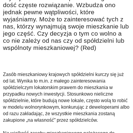
Na wesoło
dość częste rozwiązanie. Wzbudza ono
jednak pewne wątpliwości, które
Hobby i pasje
wyjaśniamy. Może to zainteresować tych z
Żyj aktywnie
nas, którzy wynajmują swoje mieszkanie lub
jego część. Czy decyzja o tym co wolno a
60plus - najcenniejsi klienci
co nie zależy od nas czy od spółdzielni lub
Dobra opieka
wspólnoty mieszkaniowej? (Red)
Warto naśladować
Coś dla ducha
Zasób mieszkaniowy krajowych spółdzielni kurczy się już
Smacznie i zdrowo
od lat. Wynika to m.in. z małego zainteresowania
O finansach i społeczeństwie - edukacja nie tylko dla 60plus
spółdzielczym lokatorskim prawem do mieszkania w
przypadku nowych inwestycji. Stosunkowo nieliczne
Ciekawe książki
spółdzielnie, które budują nowe lokale, często wolą to robić
w modelu wolnorynkowym, konkurując z deweloperami albo
Stop samotności
od razu zakładając, że wszystkie mieszkania zostaną
Z internetem za pan brat
zakupione „na własność” przez spółdzielców.
Bezpiecznie i w zgodzie z prawem