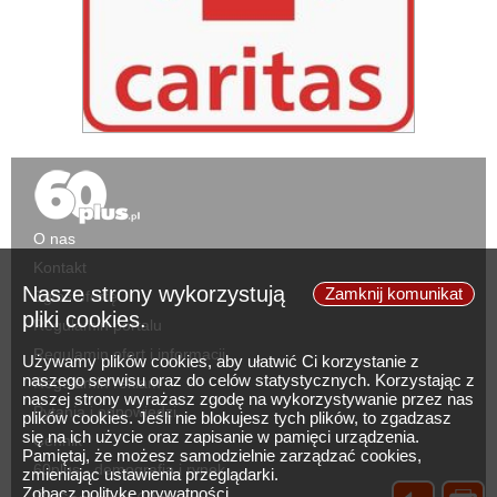
O nas
Kontakt
Nasze strony wykorzystują
Zamknij komunikat
Zgłoś ofertę
pliki cookies.
Regulamin portalu
Regulamin ofert i informacji
Używamy plików cookies, aby ułatwić Ci korzystanie z
naszego serwisu oraz do celów statystycznych. Korzystając z
Regulamin reklam
naszej strony wyrażasz zgodę na wykorzystywanie przez nas
Pytania i odpowiedzi
plików cookies. Jeśli nie blokujesz tych plików, to zgadzasz
się na ich użycie oraz zapisanie w pamięci urządzenia.
Cennik
Pamiętaj, że możesz samodzielnie zarządzać cookies,
60plus - demografia i rynek
zmieniając ustawienia przeglądarki.
Zobacz politykę prywatności