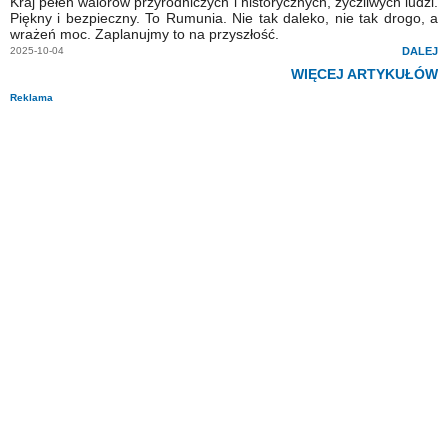
Kraj pełen walorów przyrodniczych i historycznych, życzliwych ludzi.
Piękny i bezpieczny. To Rumunia. Nie tak daleko, nie tak drogo, a
wrażeń moc. Zaplanujmy to na przyszłość.
2025-10-04
DALEJ
WIĘCEJ ARTYKUŁÓW
Reklama