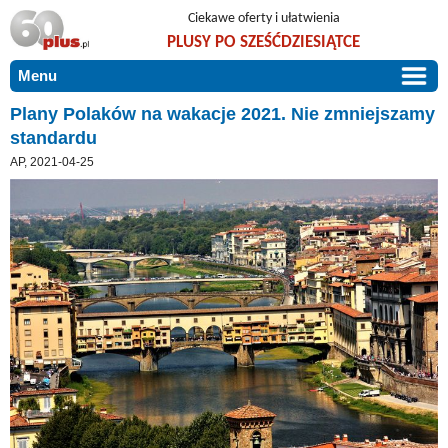
Ciekawe oferty i ułatwienia
PLUSY PO SZEŚĆDZIESIĄTCE
Menu
START
Plany Polaków na wakacje 2021. Nie zmniejszamy
standardu
PROMOCJE
AP, 2021-04-25
ARTYKUŁY
DLA BLISKICH
Szczególnie polecamy
ZGŁOŚ OFERTĘ
Użyteczne porady
O NAS
Szlachetne zdrowie
KONTAKT
Mieszkaj wygodnie i bez barier
Warto wiedzieć!
Podróże i wypoczynek
Taniej, okazyjnie, specjalnie dla 60plus