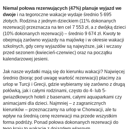
Niemal połowa rezerwujących (47%) planuje wyjazd we
dwoje
i na tegoroczne wakacje wydaje średnio 5 695
złotych. Rodzina z jednym dzieckiem (11% dokonanych
rezerwacji) przeznacza na ten cel 7 553 zł, a z dwójką dzieci
(10% dokonanych rezerwacji) – średnio 9 674 zł. Kwoty te
obejmują zarówno wyjazdy na majówkę i w okresie wakacji
szkolnych, gdy ceny wyjazdów są najwyższe, jak i wczasy
przed sezonem (kwiecień-czerwiec) oraz na początku
kalendarzowej jesieni.
Jak nasze wydatki mają się do kierunku wakacji? Najwięcej
średnio (biorąc pod uwagę wartość rezerwacji) płacimy za
urlop w Turcji i Grecji, gdzie wybieramy się zarówno z drugą
połówką, jak i całymi rodzinami, często do 4- lub 5-
gwiazdkowych hoteli z basenami, całymi aquaparkami czy
animacjami dla dzieci. Najmniej – z zagranicznych
kierunków – przeznaczamy na urlop w Chorwacji, ale tu
wpływ na średnią cenę rezerwacji ma przede wszystkim
forma podróży. Ponad połowa dokonanych rezerwacji do
tego kraju to wakacje z dojazdem własnym.