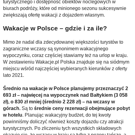
turystycznego i dostępność obiektów noclegowych w
biurach podróży, które od minionego sezonu sukcesywnie
zwiększają ofertę wakacji z dojazdem własnym.
Wakacje w Polsce – gdzie i za ile?
Mimo że nadal dla zdecydowanej większości turystów to
zagraniczne wczasy są synonimem wakacyjnego
wypoczynku, coraz częściej stawiamy też na urlop w kraju.
W zestawieniu Wakacje.pl Polska znajduje się na siódmym
miejscu wśród najczęściej wybieranych kierunków z oferty
lato 2021.
Średnio na wakacje w Polsce planujemy przeznaczyć 2
693 zł – najwięcej na wypoczynek nad Bałtykiem (3 058
zł), o 830 zł mniej (średnio 2 228 zł) – na wczasy w
górach.
Są to
średnie ceny rezerwacji obejmujące pobyt
w hotelu
. Planując wakacyjny budżet, do tej kwoty
powinniśmy doliczyć również koszty dojazdu czy atrakcji
turystycznych. Po zliczeniu tych wszystkich składowych
okazuje się, że wczasy w kraju są tylko z pozoru tańsze, a