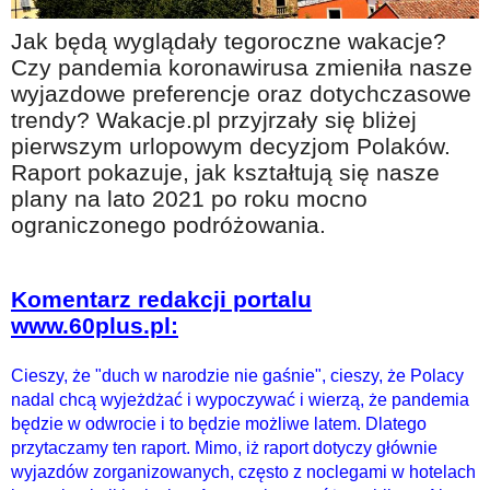
Na wesoło
Jak będą wyglądały tegoroczne wakacje?
Hobby i pasje
Czy pandemia koronawirusa zmieniła nasze
wyjazdowe preferencje oraz dotychczasowe
Żyj aktywnie
trendy? Wakacje.pl przyjrzały się bliżej
60plus - najcenniejsi klienci
pierwszym urlopowym decyzjom Polaków.
Dobra opieka
Raport pokazuje, jak kształtują się nasze
plany na lato 2021 po roku mocno
Warto naśladować
ograniczonego podróżowania.
Coś dla ducha
Smacznie i zdrowo
Komentarz redakcji portalu
O finansach i społeczeństwie - edukacja nie tylko dla 60plus
www.60plus.pl:
Ciekawe książki
Cieszy, że "duch w narodzie nie gaśnie", cieszy, że Polacy
Stop samotności
nadal chcą wyjeżdżać i wypoczywać i wierzą, że pandemia
będzie w odwrocie i to będzie możliwe latem. Dlatego
Z internetem za pan brat
przytaczamy ten raport. Mimo, iż raport dotyczy głównie
wyjazdów zorganizowanych, często z noclegami w hotelach
Bezpiecznie i w zgodzie z prawem