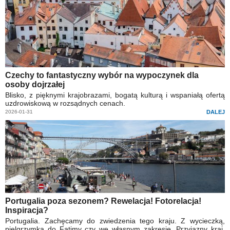
Czechy to fantastyczny wybór na wypoczynek dla
osoby dojrzałej
Blisko, z pięknymi krajobrazami, bogatą kulturą i wspaniałą ofertą
uzdrowiskową w rozsądnych cenach.
2026-01-31
DALEJ
Portugalia poza sezonem? Rewelacja! Fotorelacja!
Inspiracja?
Portugalia. Zachęcamy do zwiedzenia tego kraju. Z wycieczką,
pielgrzymką do Fatimy czy we własnym zakresie. Przyjazny kraj,