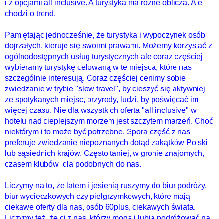
i z opcjami all inclusive. A turystyka ma różne oblicza. Ale
chodzi o trend.
Pamiętając jednocześnie, że turystyka i wypoczynek osób
dojrzałych, kieruje się swoimi prawami. Możemy korzystać z
ogólnodostępnych usług turystycznych ale coraz częściej
wybieramy turystykę celowaną w te miejsca, które nas
szczególnie interesują. Coraz częściej cenimy sobie
zwiedzanie w trybie "slow travel", by cieszyć się aktywniej
ze spotykanych miejsc, przyrody, ludzi, by poświęcać im
więcej czasu. Nie dla wszystkich oferta "all inclusive" w
hotelu nad cieplejszym morzem jest szczytem marzeń. Choć
niektórym i to może być potrzebne. Spora część z nas
preferuje zwiedzanie niepoznanych dotąd zakątków Polski
lub sąsiednich krajów. Często taniej, w gronie znajomych,
czasem klubów dla podobnych do nas.
Liczymy na to, że latem i jesienią ruszymy do biur podróży,
biur wycieczkowych czy pielgrzymkowych, które mają
ciekawe oferty dla nas, osób 60plus, ciekawych świata.
Liczymy też, że ci z nas, którzy mogą i lubią podróżować na