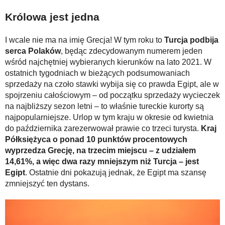
Królowa jest jedna
I wcale nie ma na imię Grecja! W tym roku to
Turcja podbija
serca Polaków
, będąc zdecydowanym numerem jeden
wśród najchętniej wybieranych kierunków na lato 2021. W
ostatnich tygodniach w bieżących podsumowaniach
sprzedaży na czoło stawki wybija się co prawda Egipt, ale w
spojrzeniu całościowym – od początku sprzedaży wycieczek
na najbliższy sezon letni – to właśnie tureckie kurorty są
najpopularniejsze. Urlop w tym kraju w okresie od kwietnia
do października zarezerwował prawie co trzeci turysta.
Kraj
Półksiężyca o ponad 10 punktów procentowych
wyprzedza Grecję, na trzecim miejscu – z udziałem
14,61%, a więc dwa razy mniejszym niż Turcja – jest
Egipt
. Ostatnie dni pokazują jednak, że Egipt ma szansę
zmniejszyć ten dystans.