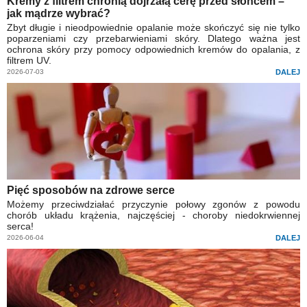
Kremy z filtrem chronią dojrzałą cerę przed słońcem –
jak mądrze wybrać?
Zbyt długie i nieodpowiednie opalanie może skończyć się nie tylko
poparzeniami czy przebarwieniami skóry. Dlatego ważna jest
ochrona skóry przy pomocy odpowiednich kremów do opalania, z
filtrem UV.
2026-07-03
DALEJ
Pięć sposobów na zdrowe serce
Możemy przeciwdziałać przyczynie połowy zgonów z powodu
chorób układu krążenia, najczęściej - choroby niedokrwiennej
serca!
2026-06-04
DALEJ