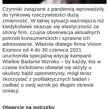
Na wesoło
Czynniki związane z pandemią wprowadziły
Hobby i pasje
do rynkowej rzeczywistości dużą
zmienność. W takiej sytuacji ważniejsza niż
Żyj aktywnie
kiedykolwiek okazuje się elastyczność ze
60plus - najcenniejsi klienci
strony firm, czujna obserwacja aktualnych
Dobra opieka
potrzeb konsumenckich i sprawne ich
adresowanie. Właśnie dlatego firma Vision
Warto naśladować
Express od 4 do 30 czerwca 2021
Coś dla ducha
uruchomiła specjalną edycję kampanii
Wielkie Badanie Wzroku – by każdy, kto w
Smacznie i zdrowo
czasie lockdownu obawiał się wizyty u
O finansach i społeczeństwie - edukacja nie tylko dla 60plus
okulisty bądź optometrysty, mógł teraz
skorzystać z profilaktycznych badań i
Ciekawe książki
zadbać o swój wzrok po długim okresie
Stop samotności
izolacji.
Z internetem za pan brat
Bezpiecznie i w zgodzie z prawem
Otwarcie na potrzeby