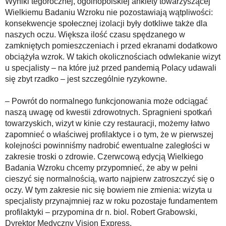
Wyniki tegorocznej, ogólnopolskiej ankiety towarzyszącej
Wielkiemu Badaniu Wzroku nie pozostawiają wątpliwości:
konsekwencje społecznej izolacji były dotkliwe także dla
naszych oczu. Większa ilość czasu spędzanego w
zamkniętych pomieszczeniach i przed ekranami dodatkowo
obciążyła wzrok. W takich okolicznościach odwlekanie wizyt
u specjalisty – na które już przed pandemią Polacy udawali
się zbyt rzadko – jest szczególnie ryzykowne.
– Powrót do normalnego funkcjonowania może odciągać
naszą uwagę od kwestii zdrowotnych. Spragnieni spotkań
towarzyskich, wizyt w kinie czy restauracji, możemy łatwo
zapomnieć o właściwej profilaktyce i o tym, że w pierwszej
kolejności powinniśmy nadrobić ewentualne zaległości w
zakresie troski o zdrowie. Czerwcową edycją Wielkiego
Badania Wzroku chcemy przypomnieć, że aby w pełni
cieszyć się normalnością, warto najpierw zatroszczyć się o
oczy. W tym zakresie nic się bowiem nie zmienia: wizyta u
specjalisty przynajmniej raz w roku pozostaje fundamentem
profilaktyki – przypomina dr n. biol. Robert Grabowski,
Dyrektor Medyczny Vision Express.