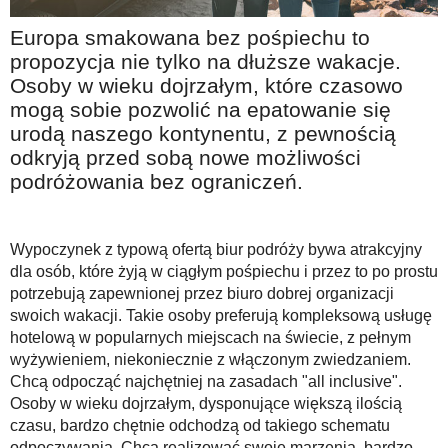
Na wesoło
Europa smakowana bez pośpiechu to
Hobby i pasje
propozycja nie tylko na dłuższe wakacje.
Osoby w wieku dojrzałym, które czasowo
Żyj aktywnie
mogą sobie pozwolić na epatowanie się
60plus - najcenniejsi klienci
urodą naszego kontynentu, z pewnością
Dobra opieka
odkryją przed sobą nowe możliwości
podróżowania bez ograniczeń.
Warto naśladować
Coś dla ducha
Wypoczynek z typową ofertą biur podróży bywa atrakcyjny
Smacznie i zdrowo
dla osób, które żyją w ciągłym pośpiechu i przez to po prostu
O finansach i społeczeństwie - edukacja nie tylko dla 60plus
potrzebują zapewnionej przez biuro dobrej organizacji
swoich wakacji. Takie osoby preferują kompleksową usługę
Ciekawe książki
hotelową w popularnych miejscach na świecie, z pełnym
wyżywieniem, niekoniecznie z włączonym zwiedzaniem.
Stop samotności
Chcą odpocząć najchętniej na zasadach "all inclusive".
Z internetem za pan brat
Osoby w wieku dojrzałym, dysponujące większą ilością
czasu, bardzo chętnie odchodzą od takiego schematu
Bezpiecznie i w zgodzie z prawem
odpoczywania. Chcą realizować swoje marzenia, bardzo