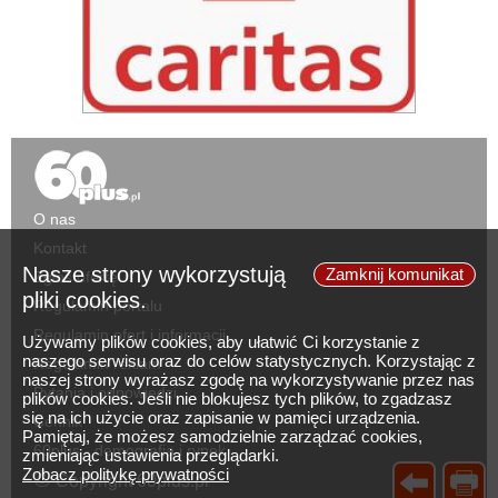
O nas
Kontakt
Nasze strony wykorzystują
Zamknij komunikat
Zgłoś ofertę
pliki cookies.
Regulamin portalu
Regulamin ofert i informacji
Używamy plików cookies, aby ułatwić Ci korzystanie z
naszego serwisu oraz do celów statystycznych. Korzystając z
Regulamin reklam
naszej strony wyrażasz zgodę na wykorzystywanie przez nas
Pytania i odpowiedzi
plików cookies. Jeśli nie blokujesz tych plików, to zgadzasz
się na ich użycie oraz zapisanie w pamięci urządzenia.
Cennik
Pamiętaj, że możesz samodzielnie zarządzać cookies,
60plus - demografia i rynek
zmieniając ustawienia przeglądarki.
Zobacz politykę prywatności
©
Copyright 60plus.pl