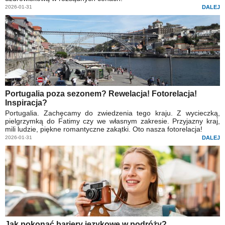
2026-01-31
DALEJ
Portugalia poza sezonem? Rewelacja! Fotorelacja!
Inspiracja?
Portugalia. Zachęcamy do zwiedzenia tego kraju. Z wycieczką,
pielgrzymką do Fatimy czy we własnym zakresie. Przyjazny kraj,
mili ludzie, piękne romantyczne zakątki. Oto nasza fotorelacja!
2026-01-31
DALEJ
Jak pokonać bariery językowe w podróży?