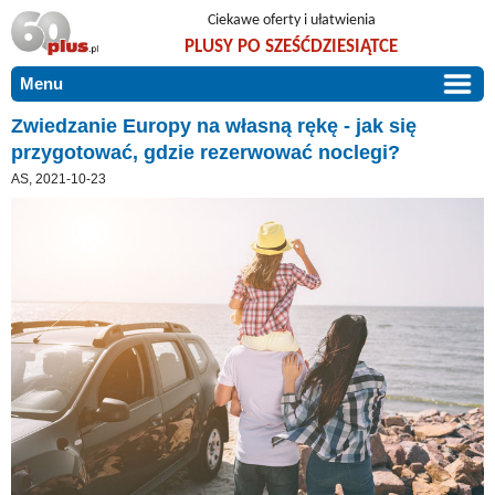
Ciekawe oferty i ułatwienia
PLUSY PO SZEŚĆDZIESIĄTCE
Menu
START
Zwiedzanie Europy na własną rękę - jak się
przygotować, gdzie rezerwować noclegi?
PROMOCJE
AS, 2021-10-23
ARTYKUŁY
DLA BLISKICH
Szczególnie polecamy
ZGŁOŚ OFERTĘ
Użyteczne porady
O NAS
Szlachetne zdrowie
KONTAKT
Mieszkaj wygodnie i bez barier
Warto wiedzieć!
Podróże i wypoczynek
Taniej, okazyjnie, specjalnie dla 60plus