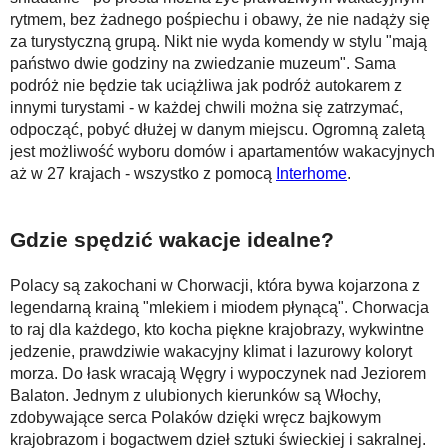
rytmem, bez żadnego pośpiechu i obawy, że nie nadąży się
za turystyczną grupą. Nikt nie wyda komendy w stylu "mają
państwo dwie godziny na zwiedzanie muzeum". Sama
podróż nie będzie tak uciążliwa jak podróż autokarem z
innymi turystami - w każdej chwili można się zatrzymać,
odpocząć, pobyć dłużej w danym miejscu. Ogromną zaletą
jest możliwość wyboru domów i apartamentów wakacyjnych
aż w 27 krajach - wszystko z pomocą
Interhome
.
Gdzie spędzić wakacje idealne?
Polacy są zakochani w Chorwacji, która bywa kojarzona z
legendarną krainą "mlekiem i miodem płynącą". Chorwacja
to raj dla każdego, kto kocha piękne krajobrazy, wykwintne
jedzenie, prawdziwie wakacyjny klimat i lazurowy koloryt
morza. Do łask wracają Węgry i wypoczynek nad Jeziorem
Balaton. Jednym z ulubionych kierunków są Włochy,
zdobywające serca Polaków dzięki wręcz bajkowym
krajobrazom i bogactwem dzieł sztuki świeckiej i sakralnej.