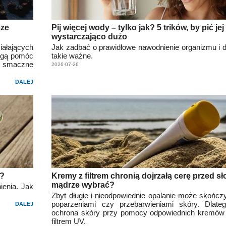
sze
Pij więcej wody – tylko jak? 5 trików, by pić jej
wystarczająco dużo
iałających
Jak zadbać o prawidłowe nawodnienie organizmu i dl
mogą pomóc
takie ważne.
ie smaczne
2026-07-26
DALEJ
ć?
Kremy z filtrem chronią dojrzałą cerę przed s
mądrze wybrać?
ienia. Jak
Zbyt długie i nieodpowiednie opalanie może skończy
poparzeniami czy przebarwieniami skóry. Dlate
DALEJ
ochrona skóry przy pomocy odpowiednich kremów 
filtrem UV.