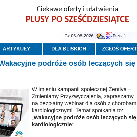
Ciekawe oferty i ułatwienia
PLUSY PO SZEŚĆDZIESIĄTCE
30°
Cz 06-08-2026
Poznań
20°
ARTYKUŁY
DLA BLISKICH
ZGŁOŚ OFER
 Wakacyjne podróże osób leczących się
W imieniu kampanii społecznej Zentiva –
Zmieniamy Przyzwyczajenia, zapraszamy
na bezpłatny webinar dla osób z chorobam
kardiologicznymi. Temat spotkania to:
„
Wakacyjne podróże osób leczących się
kardiologicznie
”.