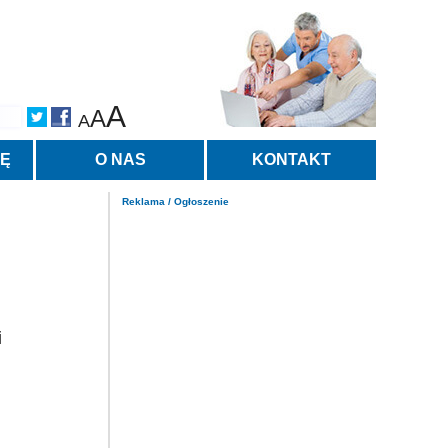
A
A
A
TĘ
O NAS
KONTAKT
Reklama / Ogłoszenie
i