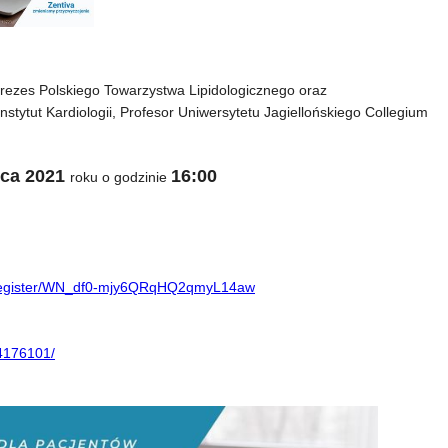
 Prezes Polskiego Towarzystwa Lipidologicznego oraz
Instytut Kardiologii, Profesor Uniwersytetu Jagiellońskiego Collegium
wca 2021
16:00
roku o godzinie
r/register/WN_df0-mjy6QRqHQ2qmyL14aw
4176101/