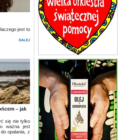
aczego jest to
DALEJ
łońcem – jak
ć się nie tylko
go ważna jest
do opalania, z