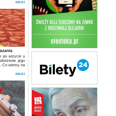
DALEJ
kazania
e po wizycie u
bniżenie jego
i. Co wiemy na
DALEJ