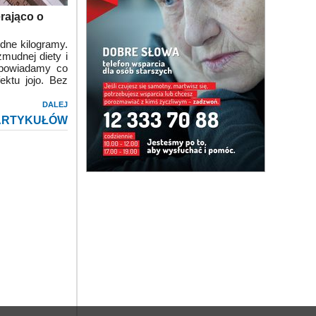
rająco o
dne kilogramy.
żmudnej diety i
dpowiadamy co
ektu jojo. Bez
DALEJ
ARTYKUŁÓW