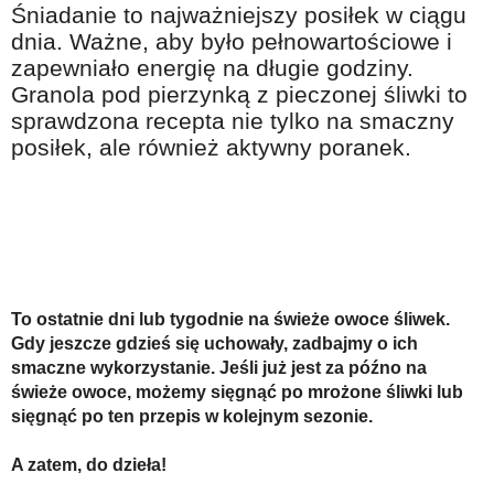
Śniadanie to najważniejszy posiłek w ciągu
Na wesoło
dnia. Ważne, aby było pełnowartościowe i
Hobby i pasje
zapewniało energię na długie godziny.
Granola pod pierzynką z pieczonej śliwki to
Żyj aktywnie
sprawdzona recepta nie tylko na smaczny
60plus - najcenniejsi klienci
posiłek, ale również aktywny poranek.
Dobra opieka
Warto naśladować
Coś dla ducha
Smacznie i zdrowo
To ostatnie dni lub tygodnie na świeże owoce śliwek.
O finansach i społeczeństwie - edukacja nie tylko dla 60plus
Gdy jeszcze gdzieś się uchowały, zadbajmy o ich
Ciekawe książki
smaczne wykorzystanie. Jeśli już jest za późno na
świeże owoce, możemy sięgnąć po mrożone śliwki lub
Stop samotności
sięgnąć po ten przepis w kolejnym sezonie.
Z internetem za pan brat
A zatem, do dzieła!
Bezpiecznie i w zgodzie z prawem