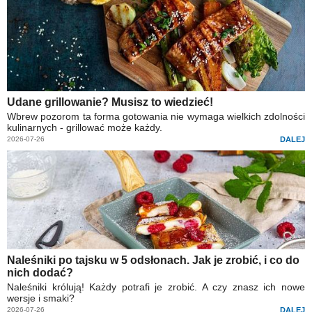
Udane grillowanie? Musisz to wiedzieć!
Wbrew pozorom ta forma gotowania nie wymaga wielkich zdolności
kulinarnych - grillować może każdy.
2026-07-26
DALEJ
Naleśniki po tajsku w 5 odsłonach. Jak je zrobić, i co do
nich dodać?
Naleśniki królują! Każdy potrafi je zrobić. A czy znasz ich nowe
wersje i smaki?
2026-07-26
DALEJ