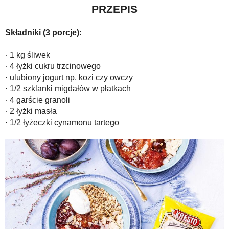
PRZEPIS
Składniki (3 porcje):
· 1 kg śliwek
· 4 łyżki cukru trzcinowego
· ulubiony jogurt np. kozi czy owczy
· 1/2 szklanki migdałów w płatkach
· 4 garście granoli
· 2 łyżki masła
· 1/2 łyżeczki cynamonu tartego