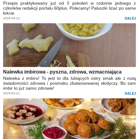
Przepis praktykowany już od 3 pokoleń w rodzinie jednego z
członków redakcji portalu 60plus. Polecamy! Paluszki lizać po same
łokcie.
2026-04-12
DALEJ
Nalewka imbirowa - pyszna, zdrowa, wzmacniająca
Nalewka z imbiru! To jest to dla lubiących ostry smak ale z nutą
świadomości zdrowia i posmaku zbalansowanej słodyczy. Bo sam
imbir to już samo zdrowie!
2026-03-21
DALEJ