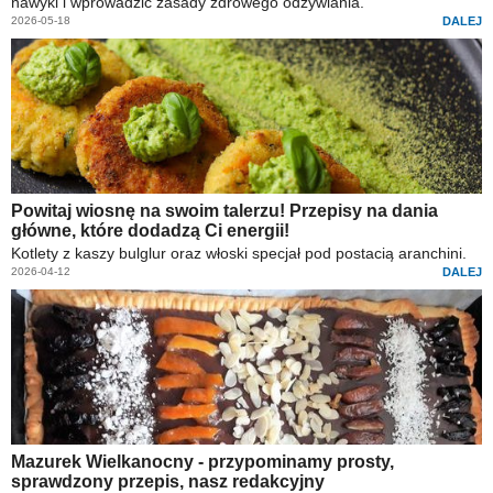
nawyki i wprowadzić zasady zdrowego odżywiania.
2026-05-18
DALEJ
Powitaj wiosnę na swoim talerzu! Przepisy na dania
główne, które dodadzą Ci energii!
Kotlety z kaszy bulglur oraz włoski specjał pod postacią aranchini.
2026-04-12
DALEJ
Mazurek Wielkanocny - przypominamy prosty,
sprawdzony przepis, nasz redakcyjny