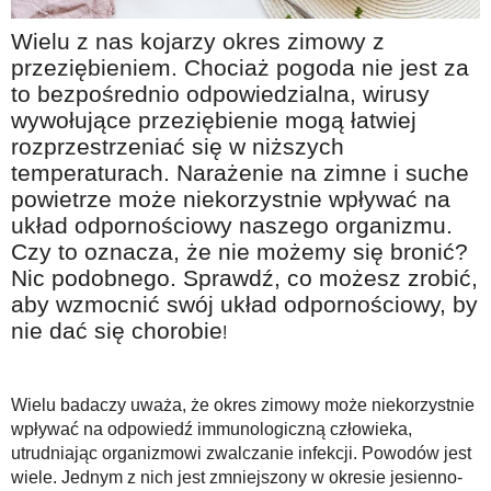
Na wesoło
Wielu z nas kojarzy okres zimowy z
Hobby i pasje
przeziębieniem. Chociaż pogoda nie jest za
to bezpośrednio odpowiedzialna, wirusy
Żyj aktywnie
wywołujące przeziębienie mogą łatwiej
60plus - najcenniejsi klienci
rozprzestrzeniać się w niższych
Dobra opieka
temperaturach. Narażenie na zimne i suche
powietrze może niekorzystnie wpływać na
Warto naśladować
układ odpornościowy naszego organizmu.
Coś dla ducha
Czy to oznacza, że nie możemy się bronić?
Nic podobnego. Sprawdź, co możesz zrobić,
Smacznie i zdrowo
aby wzmocnić swój układ odpornościowy, by
O finansach i społeczeństwie - edukacja nie tylko dla 60plus
nie dać się chorobie
!
Ciekawe książki
Stop samotności
Wielu badaczy uważa, że ​​okres zimowy może niekorzystnie
wpływać na odpowiedź immunologiczną człowieka,
Z internetem za pan brat
utrudniając organizmowi zwalczanie infekcji. Powodów jest
Bezpiecznie i w zgodzie z prawem
wiele. Jednym z nich jest zmniejszony w okresie jesienno-