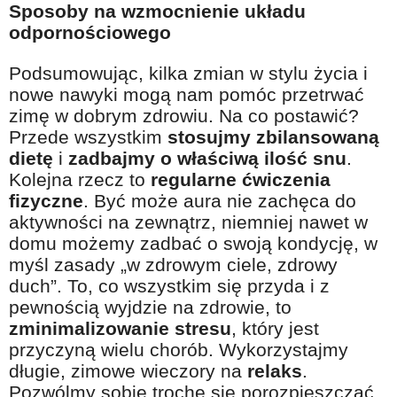
Sposoby na wzmocnienie układu
odpornościowego
Podsumowując, kilka zmian w stylu życia i
nowe nawyki mogą nam pomóc przetrwać
zimę w dobrym zdrowiu. Na co postawić?
Przede wszystkim
stosujmy zbilansowaną
dietę
i
zadbajmy o właściwą ilość snu
.
Kolejna rzecz to
regularne ćwiczenia
fizyczne
. Być może aura nie zachęca do
aktywności na zewnątrz, niemniej nawet w
domu możemy zadbać o swoją kondycję, w
myśl zasady „w zdrowym ciele, zdrowy
duch”. To, co wszystkim się przyda i z
pewnością wyjdzie na zdrowie, to
zminimalizowanie stresu
, który jest
przyczyną wielu chorób. Wykorzystajmy
długie, zimowe wieczory na
relaks
.
Pozwólmy sobie trochę się porozpieszczać.