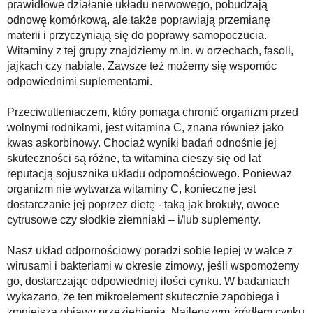
prawidłowe działanie układu nerwowego, pobudzają
odnowę komórkową, ale także poprawiają przemianę
materii i przyczyniają się do poprawy samopoczucia.
Witaminy z tej grupy znajdziemy m.in. w orzechach, fasoli,
jajkach czy nabiale. Zawsze też możemy się wspomóc
odpowiednimi suplementami.
Przeciwutleniaczem, który pomaga chronić organizm przed
wolnymi rodnikami, jest witamina C, znana również jako
kwas askorbinowy. Chociaż wyniki badań odnośnie jej
skuteczności są różne, ta witamina cieszy się od lat
reputacją sojusznika układu odpornościowego. Ponieważ
organizm nie wytwarza witaminy C, konieczne jest
dostarczanie jej poprzez dietę - taką jak brokuły, owoce
cytrusowe czy słodkie ziemniaki – i/lub suplementy.
Nasz układ odpornościowy poradzi sobie lepiej w walce z
wirusami i bakteriami w okresie zimowy, jeśli wspomożemy
go, dostarczając odpowiedniej ilości cynku. W badaniach
wykazano, że ten mikroelement skutecznie zapobiega i
zmniejsza objawy przeziębienia. Najlepszym źródłem cynku