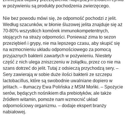
w pożywieniu są produkty pochodzenia zwierzęcego.
Nie bez powodu mówi się, że odporność pochodzi z jelit.
Według szacunków, w błonie śluzowej jelita znajduje się aż
70-80% wszystkich komórek immunokompetentnych,
stojących na straży odporności. Ponieważ zima to sezon
przeziębień i grypy, nie ma lepszego czasu, aby skupić się
na wzmocnieniu układu odpornościowego za pomocą
przyjaznych bakterii zawartych w pożywieniu. Niestety
część z nich ulega zniszczeniu w żołądku, przez co nie ma
szans dotrzeć do jelit. Tutaj z odsieczą przychodzą sery. –
Sery zawierają w sobie duże ilości bakterii ze szczepu
lactobacillus, które są swobodnie uwalniane dopiero w
jelitach. – tłumaczy Ewa Polińska z MSM Mońki. – Spożycie
serów, będących nośnikiem dla prebiotyków, ale także
źródłem witamin, pomoże nam wzmocnić układ
odpornościowy organizmu. – dodaje ekspert branży
nabiałowej.