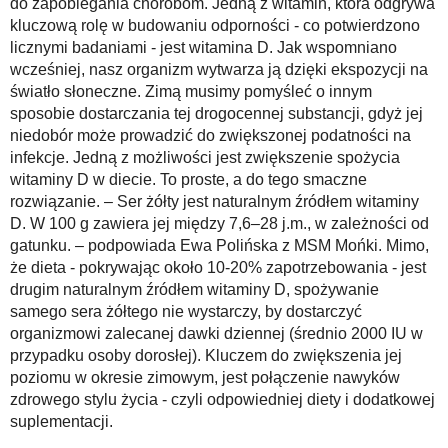
do zapobiegania chorobom. Jedną z witamin, która odgrywa
kluczową rolę w budowaniu odporności - co potwierdzono
licznymi badaniami - jest witamina D. Jak wspomniano
wcześniej, nasz organizm wytwarza ją dzięki ekspozycji na
światło słoneczne. Zimą musimy pomyśleć o innym
sposobie dostarczania tej drogocennej substancji, gdyż jej ​​
niedobór może prowadzić do zwiększonej podatności na
infekcje. Jedną z możliwości jest zwiększenie spożycia
witaminy D w diecie. To proste, a do tego smaczne
rozwiązanie. – Ser żółty jest naturalnym źródłem witaminy
D. W 100 g zawiera jej między 7,6–28 j.m., w zależności od
gatunku. – podpowiada Ewa Polińska z MSM Mońki. Mimo,
że dieta - pokrywając około 10-20% zapotrzebowania - jest
drugim naturalnym źródłem witaminy D, spożywanie
samego sera żółtego nie wystarczy, by dostarczyć
organizmowi zalecanej dawki dziennej (średnio 2000 IU w
przypadku osoby dorosłej). Kluczem do zwiększenia jej
poziomu w okresie zimowym, jest połączenie nawyków
zdrowego stylu życia - czyli odpowiedniej diety i dodatkowej
suplementacji.