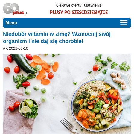
Ciekawe oferty i ułatwienia
PLUSY PO SZEŚĆDZIESIĄTCE
Menu
START
Niedobór witamin w zimę? Wzmocnij swój
organizm i nie daj się chorobie!
PROMOCJE
AP, 2022-01-10
ARTYKUŁY
DLA BLISKICH
Szczególnie polecamy
ZGŁOŚ OFERTĘ
Użyteczne porady
O NAS
Szlachetne zdrowie
KONTAKT
Mieszkaj wygodnie i bez barier
Warto wiedzieć!
Podróże i wypoczynek
Taniej, okazyjnie, specjalnie dla 60plus