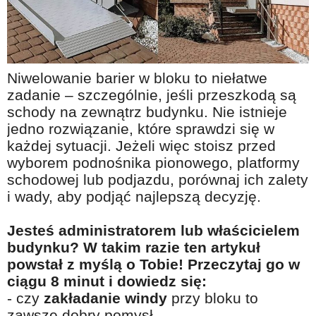
Na wesoło
Hobby i pasje
Żyj aktywnie
Niwelowanie barier w bloku to niełatwe
60plus - najcenniejsi klienci
zadanie – szczególnie, jeśli przeszkodą są
Dobra opieka
schody na zewnątrz budynku. Nie istnieje
jedno rozwiązanie, które sprawdzi się w
Warto naśladować
każdej sytuacji. Jeżeli więc stoisz przed
Coś dla ducha
wyborem podnośnika pionowego, platformy
schodowej lub podjazdu, porównaj ich zalety
Smacznie i zdrowo
i wady, aby podjąć najlepszą decyzję.
O finansach i społeczeństwie - edukacja nie tylko dla 60plus
Jesteś administratorem lub właścicielem
Ciekawe książki
budynku? W takim razie ten artykuł
Stop samotności
powstał z myślą o Tobie! Przeczytaj go w
ciągu 8 minut i dowiedz się:
Z internetem za pan brat
- czy
zakładanie windy
przy bloku to
Bezpiecznie i w zgodzie z prawem
zawsze dobry pomysł,