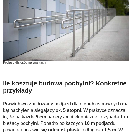
Podjazd dla osób na wózkach
Ile kosztuje budowa pochylni? Konkretne
przykłady
Prawidłowo zbudowany podjazd dla niepełnosprawnych ma
kąt nachylenia sięgający ok.
5 stopni
. W praktyce oznacza
to, że na każde
5 cm
bariery architektonicznej przypada 1 m
bieżący pochylni. Ponadto po każdych
10 m
podjazdu
powinien pojawić się
odcinek płaski
o długości
1,5 m
. W