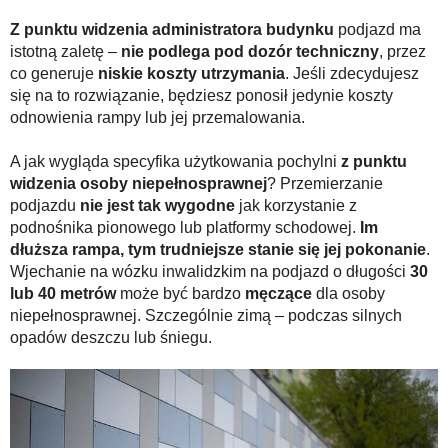
Z punktu widzenia administratora budynku
podjazd ma
istotną zaletę –
nie podlega pod dozór techniczny
, przez
co generuje
niskie koszty utrzymania
. Jeśli zdecydujesz
się na to rozwiązanie, będziesz ponosił jedynie koszty
odnowienia rampy lub jej przemalowania.
A jak wygląda specyfika użytkowania pochylni
z punktu
widzenia osoby niepełnosprawnej
? Przemierzanie
podjazdu
nie jest tak wygodne
jak korzystanie z
podnośnika pionowego lub platformy schodowej.
Im
dłuższa rampa, tym trudniejsze
stanie się jej pokonanie
.
Wjechanie na wózku inwalidzkim na podjazd o długości
30
lub 40 metrów
może być bardzo
męczące
dla osoby
niepełnosprawnej. Szczególnie zimą – podczas silnych
opadów deszczu lub śniegu.