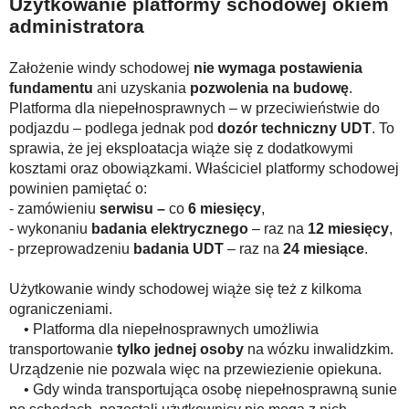
Użytkowanie platformy schodowej okiem
administratora
Założenie windy schodowej
nie wymaga postawienia
fundamentu
ani uzyskania
pozwolenia na budowę
.
Platforma dla niepełnosprawnych – w przeciwieństwie do
podjazdu – podlega jednak pod
dozór techniczny UDT
. To
sprawia, że jej eksploatacja wiąże się z dodatkowymi
kosztami oraz obowiązkami. Właściciel platformy schodowej
powinien pamiętać o:
- zamówieniu
serwisu –
co
6 miesięcy
,
- wykonaniu
badania elektrycznego
– raz na
12 miesięcy
,
- przeprowadzeniu
badania UDT
– raz na
24 miesiące
.
Użytkowanie windy schodowej wiąże się też z kilkoma
ograniczeniami.
• Platforma dla niepełnosprawnych umożliwia
transportowanie
tylko jednej osoby
na wózku inwalidzkim.
Urządzenie nie pozwala więc na przewiezienie opiekuna.
• Gdy winda transportująca osobę niepełnosprawną sunie