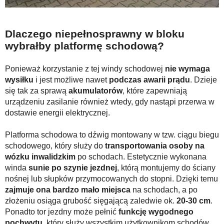
Dlaczego niepełnosprawny w bloku
wybrałby platformę schodową?
Ponieważ korzystanie z tej windy schodowej
nie wymaga
wysiłku
i jest możliwe nawet
podczas awarii prądu
. Dzieje
się tak za sprawą
akumulatorów
, które zapewniają
urządzeniu zasilanie również wtedy, gdy nastąpi przerwa w
dostawie energii elektrycznej.
Platforma schodowa to dźwig montowany w tzw. ciągu biegu
schodowego, który służy do
transportowania osoby na
wózku inwalidzkim
po schodach. Estetycznie wykonana
winda
sunie po szynie jezdnej
, którą montujemy do ściany
nośnej lub słupków przymocowanych do stopni. Dzięki temu
zajmuje ona bardzo mało miejsca
na schodach, a po
złożeniu osiąga grubość sięgającą zaledwie ok.
20-30 cm
.
Ponadto tor jezdny może pełnić
funkcję wygodnego
pochwytu
, który służy wszystkim użytkownikom schodów.