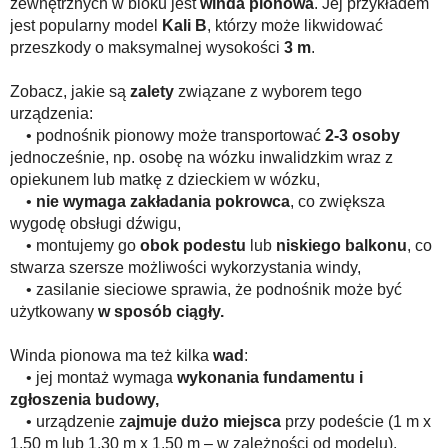
zewnętrznych w bloku jest
winda pionowa
. Jej przykładem
jest popularny model
Kali B
, którzy może likwidować
przeszkody o maksymalnej wysokości
3 m
.
Zobacz, jakie są
zalety
związane z wyborem tego
urządzenia:
• podnośnik pionowy może transportować
2-3 osoby
jednocześnie, np. osobę na wózku inwalidzkim wraz z
opiekunem lub matkę z dzieckiem w wózku,
•
nie wymaga zakładania pokrowca
, co zwiększa
wygodę obsługi dźwigu,
• montujemy go
obok podestu
lub
niskiego balkonu
, co
stwarza szersze możliwości wykorzystania windy,
• zasilanie sieciowe sprawia, że podnośnik może być
użytkowany
w sposób ciągły.
Winda pionowa ma też kilka
wad
:
• jej montaż wymaga
wykonania fundamentu i
zgłoszenia budowy,
• urządzenie z
ajmuje dużo miejsca
przy podeście (1 m x
1,50 m lub 1,30 m x 1,50 m – w zależności od modelu),