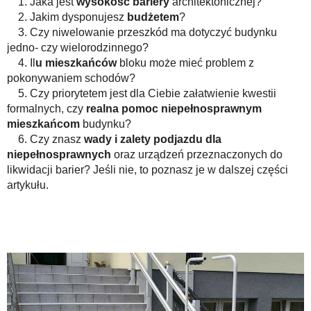
1. Jaka jest
wysokość bariery
architektonicznej?
2. Jakim dysponujesz
budżetem
?
3. Czy niwelowanie przeszkód ma dotyczyć budynku
jedno- czy wielorodzinnego?
4. Il
u mieszkańców
bloku może mieć problem z
pokonywaniem schodów?
5. Czy priorytetem jest dla Ciebie załatwienie kwestii
formalnych, czy
realna pomoc niepełnosprawnym
mieszkańcom
budynku?
6. Czy znasz
wady i zalety
podjazdu dla
niepełnosprawnych
oraz urządzeń przeznaczonych do
likwidacji barier? Jeśli nie, to poznasz je w dalszej części
artykułu.