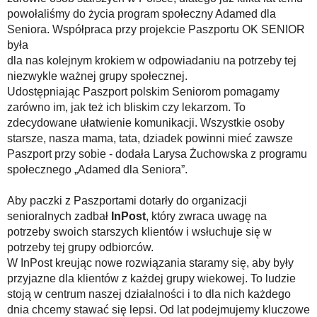
powołaliśmy do życia program społeczny Adamed dla
Seniora. Współpraca przy projekcie Paszportu OK SENIOR
była
dla nas kolejnym krokiem w odpowiadaniu na potrzeby tej
niezwykle ważnej grupy społecznej.
Udostępniając Paszport polskim Seniorom pomagamy
zarówno im, jak też ich bliskim czy lekarzom. To
zdecydowane ułatwienie komunikacji. Wszystkie osoby
starsze, nasza mama, tata, dziadek powinni mieć zawsze
Paszport przy sobie - dodała Larysa Żuchowska z programu
społecznego „Adamed dla Seniora”.
Aby paczki z Paszportami dotarły do organizacji
senioralnych zadbał
InPost
, który zwraca uwagę na
potrzeby swoich starszych klientów i wsłuchuje się w
potrzeby tej grupy odbiorców.
W InPost kreując nowe rozwiązania staramy się, aby były
przyjazne dla klientów z każdej grupy wiekowej. To ludzie
stoją w centrum naszej działalności i to dla nich każdego
dnia chcemy stawać się lepsi. Od lat podejmujemy kluczowe