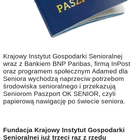
Na wesoło
Hobby i pasje
Żyj aktywnie
60plus - najcenniejsi klienci
Dobra opieka
Krajowy Instytut Gospodarki Senioralnej
Warto naśladować
wraz z Bankiem BNP Paribas, firmą InPost
Coś dla ducha
oraz programem społecznym Adamed dla
Seniora wychodzą naprzeciw potrzebom
Smacznie i zdrowo
środowiska senioralnego i przekazują
O finansach i społeczeństwie - edukacja nie tylko dla 60plus
Seniorom Paszport OK SENIOR, czyli
papierową nawigację po
świecie seniora.
Ciekawe książki
Stop samotności
Z internetem za pan brat
Fundacja Krajowy Instytut Gospodarki
Bezpiecznie i w zgodzie z prawem
Senioralnej już trzeci raz z rzędu