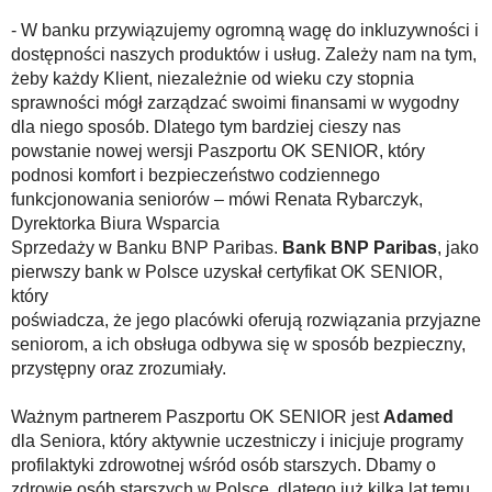
- W banku przywiązujemy ogromną wagę do inkluzywności i
dostępności naszych produktów i usług. Zależy nam na tym,
żeby każdy Klient, niezależnie od wieku czy stopnia
sprawności mógł zarządzać swoimi finansami w wygodny
dla niego sposób. Dlatego tym bardziej cieszy nas
powstanie nowej wersji Paszportu OK SENIOR, który
podnosi komfort i bezpieczeństwo codziennego
funkcjonowania seniorów – mówi Renata Rybarczyk,
Dyrektorka Biura Wsparcia
Sprzedaży w Banku BNP Paribas.
Bank BNP Paribas
, jako
pierwszy bank w Polsce uzyskał certyfikat OK SENIOR,
który
poświadcza, że jego placówki oferują rozwiązania przyjazne
seniorom, a ich obsługa odbywa się w sposób bezpieczny,
przystępny oraz zrozumiały.
Ważnym partnerem Paszportu OK SENIOR jest
Adamed
dla Seniora, który aktywnie uczestniczy i inicjuje programy
profilaktyki zdrowotnej wśród osób starszych. Dbamy o
zdrowie osób starszych w Polsce, dlatego już kilka lat temu