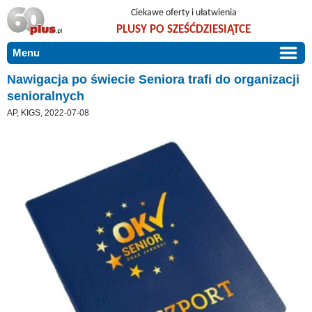
Ciekawe oferty i ułatwienia
PLUSY PO SZEŚĆDZIESIĄTCE
Menu
START
Nawigacja po świecie Seniora trafi do organizacji
senioralnych
PROMOCJE
AP, KIGS, 2022-07-08
ARTYKUŁY
DLA BLISKICH
Szczególnie polecamy
ZGŁOŚ OFERTĘ
Użyteczne porady
O NAS
Szlachetne zdrowie
KONTAKT
Mieszkaj wygodnie i bez barier
Warto wiedzieć!
Podróże i wypoczynek
Taniej, okazyjnie, specjalnie dla 60plus