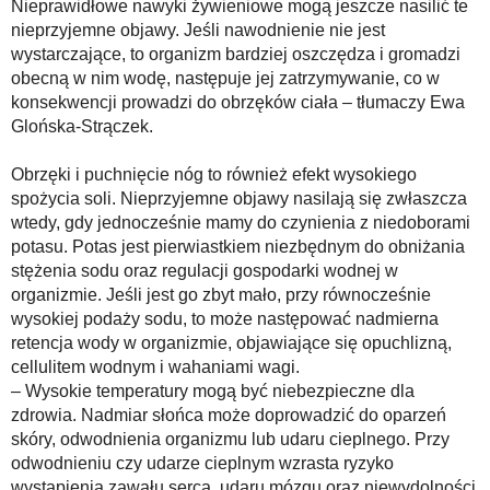
Nieprawidłowe nawyki żywieniowe mogą jeszcze nasilić te
nieprzyjemne objawy. Jeśli nawodnienie nie jest
wystarczające, to organizm bardziej oszczędza i gromadzi
obecną w nim wodę, następuje jej zatrzymywanie, co w
konsekwencji prowadzi do obrzęków ciała – tłumaczy Ewa
Glońska-Strączek.
Obrzęki i puchnięcie nóg to również efekt wysokiego
spożycia soli. Nieprzyjemne objawy nasilają się zwłaszcza
wtedy, gdy jednocześnie mamy do czynienia z niedoborami
potasu. Potas jest pierwiastkiem niezbędnym do obniżania
stężenia sodu oraz regulacji gospodarki wodnej w
organizmie. Jeśli jest go zbyt mało, przy równocześnie
wysokiej podaży sodu, to może następować nadmierna
retencja wody w organizmie, objawiające się opuchlizną,
cellulitem wodnym i wahaniami wagi.
– Wysokie temperatury mogą być niebezpieczne dla
zdrowia. Nadmiar słońca może doprowadzić do oparzeń
skóry, odwodnienia organizmu lub udaru cieplnego. Przy
odwodnieniu czy udarze cieplnym wzrasta ryzyko
wystąpienia zawału serca, udaru mózgu oraz niewydolności