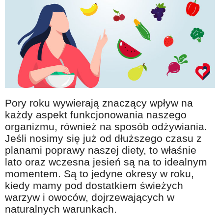
Na wesoło
Hobby i pasje
Żyj aktywnie
60plus - najcenniejsi klienci
Dobra opieka
Warto naśladować
Pory roku wywierają znaczący wpływ na
Coś dla ducha
każdy aspekt funkcjonowania naszego
organizmu, również na sposób odżywiania.
Smacznie i zdrowo
Jeśli nosimy się już od dłuższego czasu z
O finansach i społeczeństwie - edukacja nie tylko dla 60plus
planami poprawy naszej diety, to właśnie
lato oraz wczesna jesień są na to idealnym
Ciekawe książki
momentem. Są to jedyne okresy w roku,
Stop samotności
kiedy mamy pod dostatkiem świeżych
Z internetem za pan brat
warzyw i owoców, dojrzewających w
naturalnych warunkach.
Bezpiecznie i w zgodzie z prawem