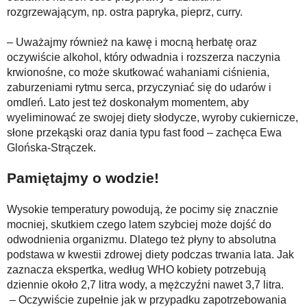
rozgrzewającym, np. ostra papryka, pieprz, curry.
– Uważajmy również na kawę i mocną herbatę oraz
oczywiście alkohol, który odwadnia i rozszerza naczynia
krwionośne, co może skutkować wahaniami ciśnienia,
zaburzeniami rytmu serca, przyczyniać się do udarów i
omdleń. Lato jest też doskonałym momentem, aby
wyeliminować ze swojej diety słodycze, wyroby cukiernicze,
słone przekąski oraz dania typu fast food – zachęca Ewa
Glońska-Strączek.
Pamiętajmy o wodzie!
Wysokie temperatury powodują, że pocimy się znacznie
mocniej, skutkiem czego latem szybciej może dojść do
odwodnienia organizmu. Dlatego też płyny to absolutna
podstawa w kwestii zdrowej diety podczas trwania lata. Jak
zaznacza ekspertka, według WHO kobiety potrzebują
dziennie około 2,7 litra wody, a mężczyźni nawet 3,7 litra.
– Oczywiście zupełnie jak w przypadku zapotrzebowania