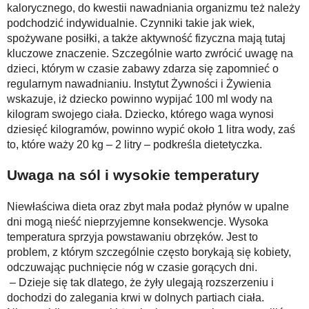
kalorycznego, do kwestii nawadniania organizmu też należy
podchodzić indywidualnie. Czynniki takie jak wiek,
spożywane posiłki, a także aktywność fizyczna mają tutaj
kluczowe znaczenie. Szczególnie warto zwrócić uwagę na
dzieci, którym w czasie zabawy zdarza się zapomnieć o
regularnym nawadnianiu. Instytut Żywności i Żywienia
wskazuje, iż dziecko powinno wypijać 100 ml wody na
kilogram swojego ciała. Dziecko, którego waga wynosi
dziesięć kilogramów, powinno wypić około 1 litra wody, zaś
to, które waży 20 kg – 2 litry – podkreśla dietetyczka.
Uwaga na sól i wysokie temperatury
Niewłaściwa dieta oraz zbyt mała podaż płynów w upalne
dni mogą nieść nieprzyjemne konsekwencje. Wysoka
temperatura sprzyja powstawaniu obrzęków. Jest to
problem, z którym szczególnie często borykają się kobiety,
odczuwając puchnięcie nóg w czasie gorących dni.
– Dzieje się tak dlatego, że żyły ulegają rozszerzeniu i
dochodzi do zalegania krwi w dolnych partiach ciała.