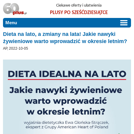
Ciekawe oferty i ułatwienia
PLUSY PO SZEŚĆDZIESIĄTCE
Menu
START
Dieta na lato, a zmiany na lata! Jakie nawyki
żywieniowe warto wprowadzić w okresie letnim?
PROMOCJE
AP, 2022-10-05
ARTYKUŁY
DLA BLISKICH
Szczególnie polecamy
ZGŁOŚ OFERTĘ
Użyteczne porady
O NAS
Szlachetne zdrowie
KONTAKT
Mieszkaj wygodnie i bez barier
Warto wiedzieć!
Podróże i wypoczynek
Taniej, okazyjnie, specjalnie dla 60plus