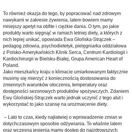
To również okazja do tego, by popracować nad zdrowym
nawykami w zakresie żywienia, latem bowiem mamy
mniejszy apetyt na obfite i ciężkie dania. O tym, po jakie
produkty warto sięgnąć w ramach letniej diety, a których z
nich lepiej unikać, opowiada Ewa Glońska-Strączek –
pedagog zdrowia, psychodietetyk, pielęgniarka oddziałowa
z Polsko-Amerykańskich Klinik Serca, Centrum Kardiologii i
Kardiochirurgii w Bielsku-Białej, Grupa American Heart of
Poland.
Jako mieszkańcy kraju o klimacie umiarkowanym faktycznie
musimy się mierzyć z koniecznością dostosowania do
zmiennych warunków otoczenia, temperatury oraz
dostępności sezonowych produktów spożywczych. Zdaniem
Ewy Glońskiej-Strączek warto jednak uczynić z tego atut i
wykorzystać to jako szansę na urozmaicenie diety.
– Lato to czas, kiedy najłatwiej o wprowadzenie zmian w
dotychczasowym sposobie odżywiania. To właśnie latem
oraz wczesną jesienią mamy dostęp do najzdrowszych