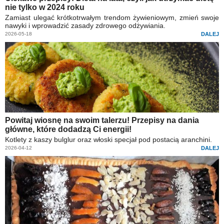
nie tylko w 2024 roku
Zamiast ulegać krótkotrwałym trendom żywieniowym, zmień swoje
nawyki i wprowadzić zasady zdrowego odżywiania.
2026-05-18
DALEJ
Powitaj wiosnę na swoim talerzu! Przepisy na dania
główne, które dodadzą Ci energii!
Kotlety z kaszy bulglur oraz włoski specjał pod postacią aranchini.
2026-04-12
DALEJ