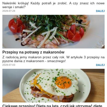
Naleśniki królują! Każdy potrafi je zrobić. A czy znasz ich nowe
wersje i smaki?
2026-07-26
DALEJ
Przepisy na potrawy z makaronów
Z radością jemy makaron przez cały rok. W artykule 3 przepisy na
pyszne dania z makaronem - smacznego!
2026-07-03
DALEJ
Ciekawe przepisy! Dieta na lata, czyli jak utrzymać dietę