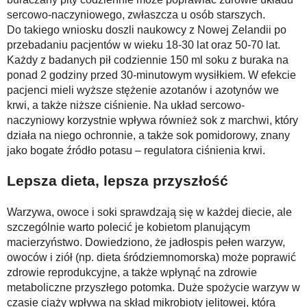
sercowo-naczyniowego, zwłaszcza u osób starszych.
Do takiego wniosku doszli naukowcy z Nowej Zelandii po
przebadaniu pacjentów w wieku 18-30 lat oraz 50-70 lat.
Każdy z badanych pił codziennie 150 ml soku z buraka na
ponad 2 godziny przed 30-minutowym wysiłkiem. W efekcie
pacjenci mieli wyższe stężenie azotanów i azotynów we
krwi, a także niższe ciśnienie. Na układ sercowo-
naczyniowy korzystnie wpływa również sok z marchwi, który
działa na niego ochronnie, a także sok pomidorowy, znany
jako bogate źródło potasu – regulatora ciśnienia krwi.
Lepsza dieta, lepsza przyszłość
Warzywa, owoce i soki sprawdzają się w każdej diecie, ale
szczególnie warto polecić je kobietom planującym
macierzyństwo. Dowiedziono, że jadłospis pełen warzyw,
owoców i ziół (np. dieta śródziemnomorska) może poprawić
zdrowie reprodukcyjne, a także wpłynąć na zdrowie
metaboliczne przyszłego potomka. Duże spożycie warzyw w
czasie ciąży wpływa na skład mikrobioty jelitowej, którą