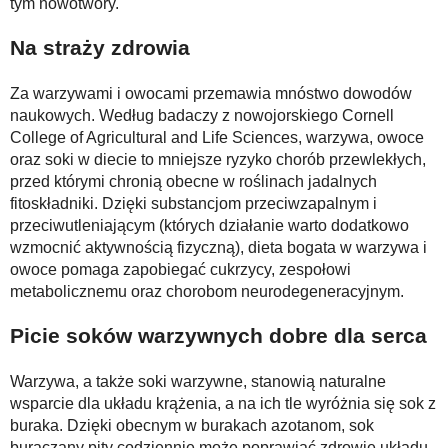
tym nowotwory.
Na straży zdrowia
Za warzywami i owocami przemawia mnóstwo dowodów
naukowych. Według badaczy z nowojorskiego Cornell
College of Agricultural and Life Sciences, warzywa, owoce
oraz soki w diecie to mniejsze ryzyko chorób przewlekłych,
przed którymi chronią obecne w roślinach jadalnych
fitoskładniki. Dzięki substancjom przeciwzapalnym i
przeciwutleniającym (których działanie warto dodatkowo
wzmocnić aktywnością fizyczną), dieta bogata w warzywa i
owoce pomaga zapobiegać cukrzycy, zespołowi
metabolicznemu oraz chorobom neurodegeneracyjnym.
Picie soków warzywnych dobre dla serca
Warzywa, a także soki warzywne, stanowią naturalne
wsparcie dla układu krążenia, a na ich tle wyróżnia się sok z
buraka. Dzięki obecnym w burakach azotanom, sok
buraczany pity codziennie może poprawiać zdrowie układu