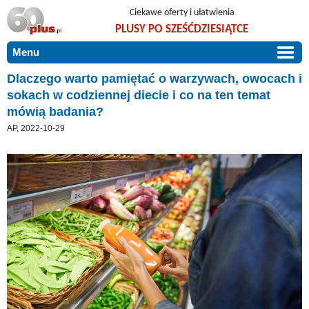
Ciekawe oferty i ułatwienia
PLUSY PO SZEŚĆDZIESIĄTCE
Menu
START
Dlaczego warto pamiętać o warzywach, owocach i
sokach w codziennej diecie i co na ten temat
PROMOCJE
mówią badania?
ARTYKUŁY
AP, 2022-10-29
DLA BLISKICH
Szczególnie polecamy
ZGŁOŚ OFERTĘ
Użyteczne porady
O NAS
Szlachetne zdrowie
KONTAKT
Mieszkaj wygodnie i bez barier
Warto wiedzieć!
Podróże i wypoczynek
Taniej, okazyjnie, specjalnie dla 60plus