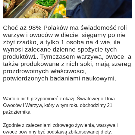
Na wesoło
Hobby i pasje
Żyj aktywnie
Choć aż 98% Polaków ma świadomość roli
warzyw i owoców w diecie, sięgamy po nie
60plus - najcenniejsi klienci
zbyt rzadko, a tylko 1 osoba na 4 wie, ile
Dobra opieka
wynosi zalecane dzienne spożycie tych
produktów1. Tymczasem warzywa, owoce, a
Warto naśladować
także produkowane z nich soki, mają szereg
Coś dla ducha
prozdrowotnych właściwości,
potwierdzonych badaniami naukowymi.
Smacznie i zdrowo
O finansach i społeczeństwie - edukacja nie tylko dla 60plus
Warto o nich przypomnieć z okazji Światowego Dnia
Ciekawe książki
Owoców i Warzyw, który w tym roku obchodzimy 21
Stop samotności
października.
Z internetem za pan brat
Zgodnie z zaleceniami zdrowego żywienia, warzywa i
Bezpiecznie i w zgodzie z prawem
owoce powinny być podstawą zbilansowanej diety.