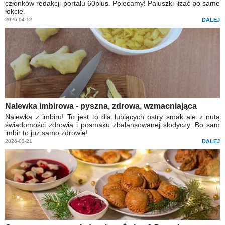
członków redakcji portalu 60plus. Polecamy! Paluszki lizać po same
łokcie.
2026-04-12
DALEJ
Nalewka imbirowa - pyszna, zdrowa, wzmacniająca
Nalewka z imbiru! To jest to dla lubiących ostry smak ale z nutą
świadomości zdrowia i posmaku zbalansowanej słodyczy. Bo sam
imbir to już samo zdrowie!
2026-03-21
DALEJ