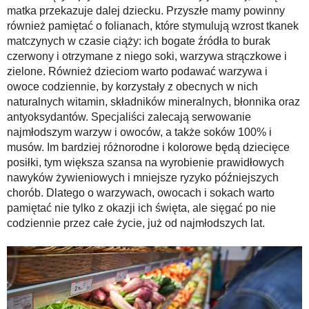
matka przekazuje dalej dziecku. Przyszłe mamy powinny
również pamiętać o folianach, które stymulują wzrost tkanek
matczynych w czasie ciąży: ich bogate źródła to burak
czerwony i otrzymane z niego soki, warzywa strączkowe i
zielone. Również dzieciom warto podawać warzywa i
owoce codziennie, by korzystały z obecnych w nich
naturalnych witamin, składników mineralnych, błonnika oraz
antyoksydantów. Specjaliści zalecają serwowanie
najmłodszym warzyw i owoców, a także soków 100% i
musów. Im bardziej różnorodne i kolorowe będą dziecięce
posiłki, tym większa szansa na wyrobienie prawidłowych
nawyków żywieniowych i mniejsze ryzyko późniejszych
chorób. Dlatego o warzywach, owocach i sokach warto
pamiętać nie tylko z okazji ich święta, ale sięgać po nie
codziennie przez całe życie, już od najmłodszych lat.