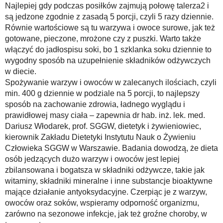
Najlepiej gdy podczas posiłków zajmują połowę talerza2 i
są jedzone zgodnie z zasadą 5 porcji, czyli 5 razy dziennie.
Równie wartościowe są tu warzywa i owoce surowe, jak też
gotowane, pieczone, mrożone czy z puszki. Warto także
włączyć do jadłospisu soki, bo 1 szklanka soku dziennie to
wygodny sposób na uzupełnienie składników odżywczych
w diecie.
Spożywanie warzyw i owoców w zalecanych ilościach, czyli
min. 400 g dziennie w podziale na 5 porcji, to najlepszy
sposób na zachowanie zdrowia, ładnego wyglądu i
prawidłowej masy ciała – zapewnia dr hab. inż. lek. med.
Dariusz Włodarek, prof. SGGW, dietetyk i żywieniowiec,
kierownik Zakładu Dietetyki Instytutu Nauk o Żywieniu
Człowieka SGGW w Warszawie. Badania dowodzą, że dieta
osób jedzących dużo warzyw i owoców jest lepiej
zbilansowana i bogatsza w składniki odżywcze, takie jak
witaminy, składniki mineralne i inne substancje bioaktywne
mające działanie antyoksydacyjne. Czerpiąc je z warzyw,
owoców oraz soków, wspieramy odporność organizmu,
zarówno na sezonowe infekcje, jak też groźne choroby, w