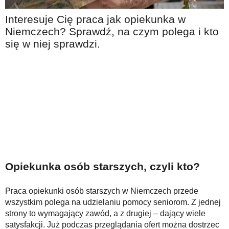
Na wesoło
Interesuje Cię praca jak opiekunka w
Hobby i pasje
Niemczech? Sprawdź, na czym polega i kto
się w niej sprawdzi.
Żyj aktywnie
60plus - najcenniejsi klienci
Dobra opieka
Warto naśladować
Coś dla ducha
Smacznie i zdrowo
O finansach i społeczeństwie - edukacja nie tylko dla 60plus
Opiekunka osób starszych, czyli kto?
Ciekawe książki
Stop samotności
Praca opiekunki osób starszych w Niemczech przede
wszystkim polega na udzielaniu pomocy seniorom. Z jednej
Z internetem za pan brat
strony to wymagający zawód, a z drugiej – dający wiele
Bezpiecznie i w zgodzie z prawem
satysfakcji. Już podczas przeglądania ofert można dostrzec