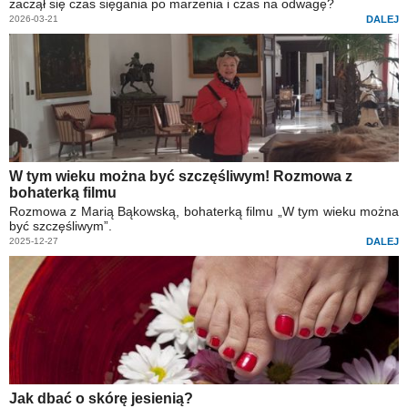
zaczął się czas sięgania po marzenia i czas na odwagę?
2026-03-21
DALEJ
W tym wieku można być szczęśliwym! Rozmowa z
bohaterką filmu
Rozmowa z Marią Bąkowską, bohaterką filmu „W tym wieku można
być szczęśliwym”.
2025-12-27
DALEJ
Jak dbać o skórę jesienią?