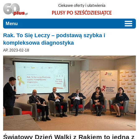
Ciekawe oferty i ułatwienia
PLUSY PO SZEŚĆDZIESIĄTCE
Menu
START
Rak. To Się Leczy – podstawą szybka i
kompleksowa diagnostyka
PROMOCJE
AP, 2023-02-18
ARTYKUŁY
DLA BLISKICH
Szczególnie polecamy
ZGŁOŚ OFERTĘ
Użyteczne porady
O NAS
Szlachetne zdrowie
KONTAKT
Mieszkaj wygodnie i bez barier
Warto wiedzieć!
Podróże i wypoczynek
Taniej, okazyjnie, specjalnie dla 60plus
Światowy Dzień Walki z Rakiem to jedna z