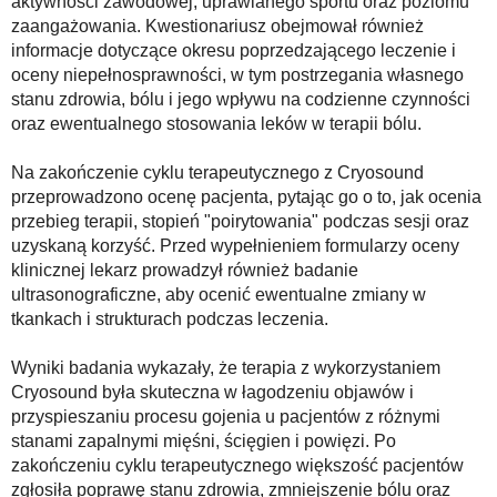
aktywności zawodowej, uprawianego sportu oraz poziomu
zaangażowania. Kwestionariusz obejmował również
informacje dotyczące okresu poprzedzającego leczenie i
oceny niepełnosprawności, w tym postrzegania własnego
stanu zdrowia, bólu i jego wpływu na codzienne czynności
oraz ewentualnego stosowania leków w terapii bólu.
Na zakończenie cyklu terapeutycznego z Cryosound
przeprowadzono ocenę pacjenta, pytając go o to, jak ocenia
przebieg terapii, stopień "poirytowania" podczas sesji oraz
uzyskaną korzyść. Przed wypełnieniem formularzy oceny
klinicznej lekarz prowadzył również badanie
ultrasonograficzne, aby ocenić ewentualne zmiany w
tkankach i strukturach podczas leczenia.
Wyniki badania wykazały, że terapia z wykorzystaniem
Cryosound była skuteczna w łagodzeniu objawów i
przyspieszaniu procesu gojenia u pacjentów z różnymi
stanami zapalnymi mięśni, ścięgien i powięzi. Po
zakończeniu cyklu terapeutycznego większość pacjentów
zgłosiła poprawę stanu zdrowia, zmniejszenie bólu oraz