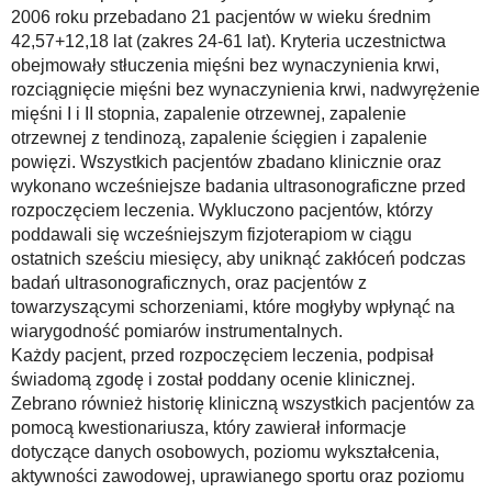
2006 roku przebadano 21 pacjentów w wieku średnim
42,57+12,18 lat (zakres 24-61 lat). Kryteria uczestnictwa
obejmowały stłuczenia mięśni bez wynaczynienia krwi,
rozciągnięcie mięśni bez wynaczynienia krwi, nadwyrężenie
mięśni I i II stopnia, zapalenie otrzewnej, zapalenie
otrzewnej z tendinozą, zapalenie ścięgien i zapalenie
powięzi. Wszystkich pacjentów zbadano klinicznie oraz
wykonano wcześniejsze badania ultrasonograficzne przed
rozpoczęciem leczenia. Wykluczono pacjentów, którzy
poddawali się wcześniejszym fizjoterapiom w ciągu
ostatnich sześciu miesięcy, aby uniknąć zakłóceń podczas
badań ultrasonograficznych, oraz pacjentów z
towarzyszącymi schorzeniami, które mogłyby wpłynąć na
wiarygodność pomiarów instrumentalnych.
Każdy pacjent, przed rozpoczęciem leczenia, podpisał
świadomą zgodę i został poddany ocenie klinicznej.
Zebrano również historię kliniczną wszystkich pacjentów za
pomocą kwestionariusza, który zawierał informacje
dotyczące danych osobowych, poziomu wykształcenia,
aktywności zawodowej, uprawianego sportu oraz poziomu