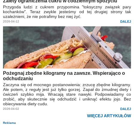
Zalety ograniczenia cukru w codziennym spożyciu
Przygoda ludzi z cukrem przypomina "toksyczny związek pary
kochanków". Teraz zwykle jesteśmy od tej drugiej strony tak
uzależnieni, że nie potrafimy bez niej żyć.
2026-04-12
DALEJ
Pożegnaj zbędne kilogramy na zawsze. Wspierająco o
odchudzaniu
Zaczyna się od mocnego postanowienia: zrzucę zbędne kilogramy.
Ale potem, z reguły jest już tylko gorzej. Zapał do żmudnej diety i
ćwiczeń szybko mija. Wracają stare nawyki. Podpowiadamy co
zrobić, aby skutecznie się odchudzić i uniknąć efektu jojo. Bez
obiecywania diety cudu.
2026-04-02
DALEJ
WIĘCEJ ARTYKUŁÓW
Reklama