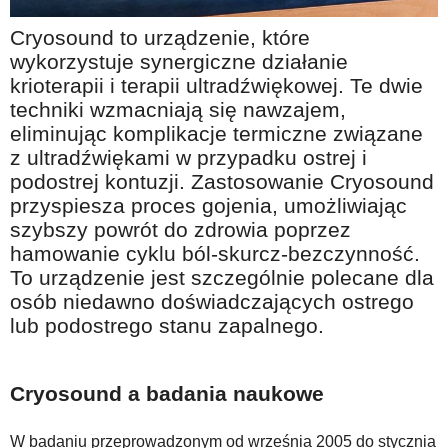
Na wesoło
Cryosound to urządzenie, które
Hobby i pasje
wykorzystuje synergiczne działanie
krioterapii i terapii ultradźwiękowej. Te dwie
Żyj aktywnie
techniki wzmacniają się nawzajem,
60plus - najcenniejsi klienci
eliminując komplikacje termiczne związane
Dobra opieka
z ultradźwiękami w przypadku ostrej i
podostrej kontuzji. Zastosowanie Cryosound
Warto naśladować
przyspiesza proces gojenia, umożliwiając
Coś dla ducha
szybszy powrót do zdrowia poprzez
hamowanie cyklu ból-skurcz-bezczynność.
Smacznie i zdrowo
To urządzenie jest szczególnie polecane dla
O finansach i społeczeństwie - edukacja nie tylko dla 60plus
osób niedawno doświadczających ostrego
lub podostrego stanu zapalnego.
Ciekawe książki
Stop samotności
Cryosound a badania naukowe
Z internetem za pan brat
Bezpiecznie i w zgodzie z prawem
W badaniu przeprowadzonym od września 2005 do stycznia