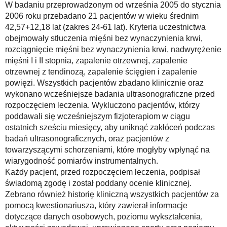
W badaniu przeprowadzonym od września 2005 do stycznia
2006 roku przebadano 21 pacjentów w wieku średnim
42,57+12,18 lat (zakres 24-61 lat). Kryteria uczestnictwa
obejmowały stłuczenia mięśni bez wynaczynienia krwi,
rozciągnięcie mięśni bez wynaczynienia krwi, nadwyrężenie
mięśni I i II stopnia, zapalenie otrzewnej, zapalenie
otrzewnej z tendinozą, zapalenie ścięgien i zapalenie
powięzi. Wszystkich pacjentów zbadano klinicznie oraz
wykonano wcześniejsze badania ultrasonograficzne przed
rozpoczęciem leczenia. Wykluczono pacjentów, którzy
poddawali się wcześniejszym fizjoterapiom w ciągu
ostatnich sześciu miesięcy, aby uniknąć zakłóceń podczas
badań ultrasonograficznych, oraz pacjentów z
towarzyszącymi schorzeniami, które mogłyby wpłynąć na
wiarygodność pomiarów instrumentalnych.
Każdy pacjent, przed rozpoczęciem leczenia, podpisał
świadomą zgodę i został poddany ocenie klinicznej.
Zebrano również historię kliniczną wszystkich pacjentów za
pomocą kwestionariusza, który zawierał informacje
dotyczące danych osobowych, poziomu wykształcenia,