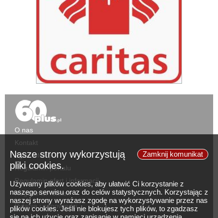
O nas
Kontakt
Nasze strony wykorzystują
Zamknij komunikat
Zgłoś ofertę
pliki cookies.
Regulamin portalu
Regulamin ofert i informacji
Używamy plików cookies, aby ułatwić Ci korzystanie z
naszego serwisu oraz do celów statystycznych. Korzystając z
Regulamin reklam
naszej strony wyrażasz zgodę na wykorzystywanie przez nas
Pytania i odpowiedzi
plików cookies. Jeśli nie blokujesz tych plików, to zgadzasz
się na ich użycie oraz zapisanie w pamięci urządzenia.