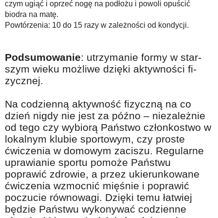
czym ugiąć i oprzeć nogę na podłożu i powoli opuścić
biodra na matę.
Powtórzenia: 10 do 15 razy w zależności od kondycji.
Pod­su­mo­wa­nie
: utrzy­ma­nie for­my w star­
szym wie­ku moż­li­we dzię­ki ak­tyw­no­ści fi­
zycz­nej.
Na codzienną aktywność fizyczną na co
dzień nigdy nie jest za późno – niezależnie
od tego czy wybiorą Państwo członkostwo w
lokalnym klubie sportowym, czy proste
ćwiczenia w domowym zaciszu. Regularne
uprawianie sportu pomoże Państwu
poprawić zdrowie, a przez ukierunkowane
ćwiczenia wzmocnić mięśnie i poprawić
poczucie równowagi. Dzięki temu łatwiej
będzie Państwu wykonywać codzienne