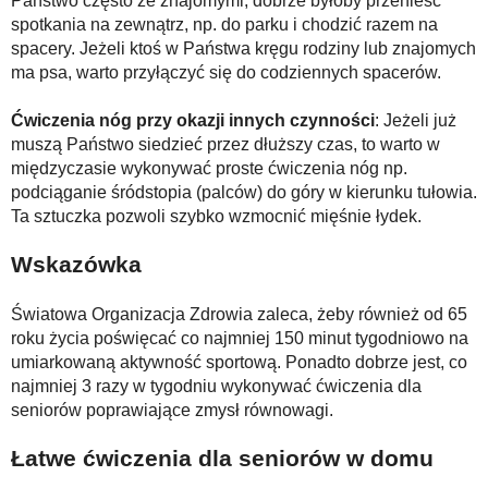
Państwo często ze znajomymi, dobrze byłoby przenieść
spotkania na zewnątrz, np. do parku i chodzić razem na
spacery. Jeżeli ktoś w Państwa kręgu rodziny lub znajomych
ma psa, warto przyłączyć się do codziennych spacerów.
Ćwiczenia nóg przy okazji innych czynności
: Jeżeli już
muszą Państwo siedzieć przez dłuższy czas, to warto w
międzyczasie wykonywać proste ćwiczenia nóg np.
podciąganie śródstopia (palców) do góry w kierunku tułowia.
Ta sztuczka pozwoli szybko wzmocnić mięśnie łydek.
Wskazówka
Światowa Organizacja Zdrowia zaleca, żeby również od 65
roku życia poświęcać co najmniej 150 minut tygodniowo na
umiarkowaną aktywność sportową. Ponadto dobrze jest, co
najmniej 3 razy w tygodniu wykonywać ćwiczenia dla
seniorów poprawiające zmysł równowagi.
Ła­twe ćwi­cze­nia dla se­nio­rów w domu