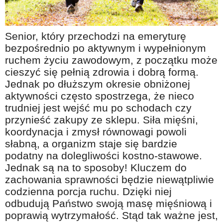
Na wesoło
Hobby i pasje
Senior, który przechodzi na emeryturę
Żyj aktywnie
bezpośrednio po aktywnym i wypełnionym
ruchem życiu zawodowym, z początku może
60plus - najcenniejsi klienci
cieszyć się pełnią zdrowia i dobrą formą.
Dobra opieka
Jednak po dłuższym okresie obniżonej
Warto naśladować
aktywności często spostrzega, że nieco
trudniej jest wejść mu po schodach czy
Coś dla ducha
przynieść zakupy ze sklepu. Siła mięśni,
Smacznie i zdrowo
koordynacja i zmysł równowagi powoli
słabną, a organizm staje się bardzie
O finansach i społeczeństwie - edukacja nie tylko dla 60plus
podatny na dolegliwości kostno-stawowe.
Ciekawe książki
Jednak są na to sposoby! Kluczem do
zachowania sprawności będzie niewątpliwie
Stop samotności
codzienna porcja ruchu. Dzięki niej
Z internetem za pan brat
odbudują Państwo swoją masę mięśniową i
poprawią wytrzymałość. Stąd tak ważne jest,
Bezpiecznie i w zgodzie z prawem