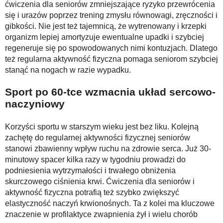
ćwiczenia dla seniorów zmniejszające ryzyko przewrócenia
się i urazów poprzez trening zmysłu równowagi, zręczności i
gibkości. Nie jest też tajemnicą, że wytrenowany i krzepki
organizm lepiej amortyzuje ewentualne upadki i szybciej
regeneruje się po spowodowanych nimi kontuzjach. Dlatego
też regularna aktywność fizyczna pomaga seniorom szybciej
stanąć na nogach w razie wypadku.
Sport po 60-tce wzmac­nia układ ser­co­wo-
na­czy­nio­wy
Korzyści sportu w starszym wieku jest bez liku. Kolejną
zachętę do regularnej aktywności fizycznej seniorów
stanowi zbawienny wpływ ruchu na zdrowie serca. Już 30-
minutowy spacer kilka razy w tygodniu prowadzi do
podniesienia wytrzymałości i trwałego obniżenia
skurczowego ciśnienia krwi. Ćwiczenia dla seniorów i
aktywność fizyczna potrafią też szybko zwiększyć
elastyczność naczyń krwionośnych. Ta z kolei ma kluczowe
znaczenie w profilaktyce zwapnienia żył i wielu chorób