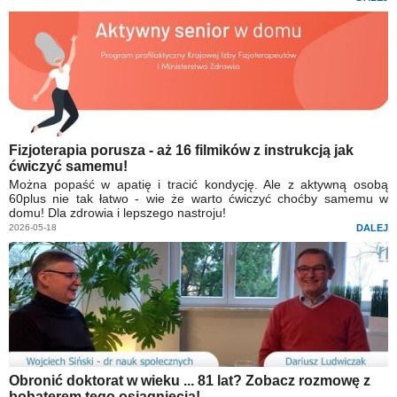
Fizjoterapia porusza - aż 16 filmików z instrukcją jak
ćwiczyć samemu!
Można popaść w apatię i tracić kondycję. Ale z aktywną osobą
60plus nie tak łatwo - wie że warto ćwiczyć choćby samemu w
domu! Dla zdrowia i lepszego nastroju!
2026-05-18
DALEJ
Obronić doktorat w wieku ... 81 lat? Zobacz rozmowę z
bohaterem tego osiągnięcia!