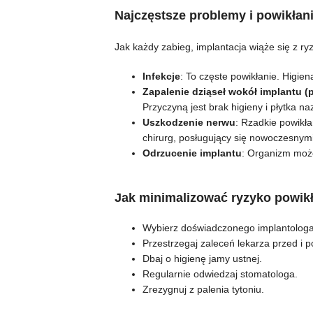
Najczęstsze problemy i powikłani
Jak każdy zabieg, implantacja wiąże się z r
Infekcje
: To częste powikłanie. Higie
Zapalenie dziąseł wokół implantu (p
Przyczyną jest brak higieny i płytka n
Uszkodzenie nerwu
: Rzadkie powikł
chirurg, posługujący się nowoczesnym
Odrzucenie implantu
: Organizm może
Jak minimalizować ryzyko powik
Wybierz doświadczonego implantologa
Przestrzegaj zaleceń lekarza przed i p
Dbaj o higienę jamy ustnej.
Regularnie odwiedzaj stomatologa.
Zrezygnuj z palenia tytoniu.