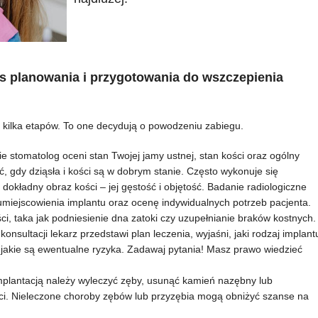
 planowania i przygotowania do wszczepienia
 kilka etapów. To one decydują o powodzeniu zabiegu.
ie stomatolog oceni stan Twojej jamy ustnej, stan kości oraz ogólny
, gdy dziąsła i kości są w dobrym stanie. Często wykonuje się
okładny obraz kości – jej gęstość i objętość. Badanie radiologiczne
miejscowienia implantu oraz ocenę indywidualnych potrzeb pacjenta.
ci, taka jak podniesienie dna zatoki czy uzupełnianie braków kostnych.
konsultacji lekarz przedstawi plan leczenia, wyjaśni, jaki rodzaj implant
i jakie są ewentualne ryzyka. Zadawaj pytania! Masz prawo wiedzieć
mplantacją należy wyleczyć zęby, usunąć kamień nazębny lub
ści. Nieleczone choroby zębów lub przyzębia mogą obniżyć szanse na