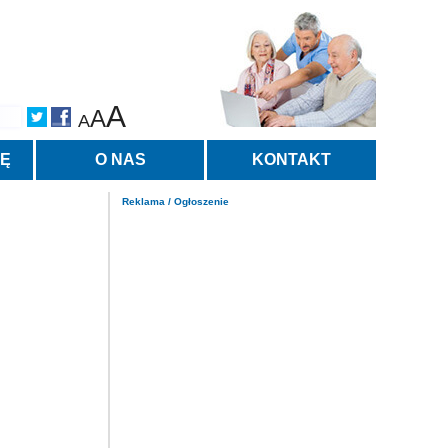
A
A
A
TĘ
O NAS
KONTAKT
Reklama / Ogłoszenie