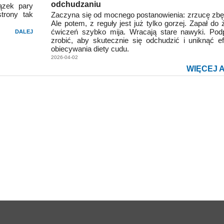
odchudzaniu
ązek pary
trony tak
Zaczyna się od mocnego postanowienia: zrzucę zbę
Ale potem, z reguły jest już tylko gorzej. Zapał do 
ćwiczeń szybko mija. Wracają stare nawyki. Po
DALEJ
zrobić, aby skutecznie się odchudzić i uniknąć ef
obiecywania diety cudu.
2026-04-02
WIĘCEJ 