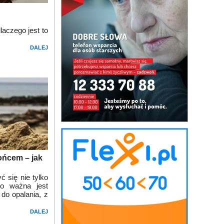
aczego jest to
DALEJ
łońcem – jak
ć się nie tylko
go ważna jest
do opalania, z
DALEJ