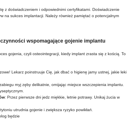
stę z doświadczeniem i odpowiednimi certyfikatami. Doświadczenie
yw na sukces implantacji. Należy również pamiętać o potencjalnym
i czynności wspomagające gojenie implantu
s gojenia, czyli osteointegracji, kiedy implant zrasta się z kością. To
czowe! Lekarz poinstruuje Cię, jak dbać o higienę jamy ustnej, jakie leki
o zabiegu myj zęby delikatnie, omijając miejsce wszczepienia implantu.
tyseptycznym.
mów
: Przez pierwsze dni jedz miękkie, letnie potrawy. Unikaj żucia w
 tytoniu utrudnia gojenie i zwiększa ryzyko powikłań.
olog będzie