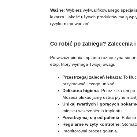
Ważne
: Wybierz wykwalifikowanego specjali
lekarza i jakość użytych produktów mają wpł
ryzyku niepowodzeń.
Co robić po zabiegu? Zalecenia 
Po wszczepieniu implantu rozpoczyna się proce
etap, który wymaga Twojej uwagi.
Przestrzegaj zaleceń lekarza
: To klu
przyjmować i czego unikać.
Delikatna higiena
: Przez kilka dni p
Możesz płukać jamę ustną płynem an
Unikaj twardych i gorących pokar
miejscu wszczepienia implantu.
Powstrzymaj się od palenia
: Palenie
Regularne wizyty kontrolne
: Stomat
monitorował proces gojenia.