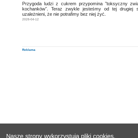
Przygoda ludzi z cukrem przypomina "toksyczny zwi
kochanków". Teraz zwykle jesteśmy od tej drugiej s
uzależnieni, że nie potrafimy bez niej żyć.
2026-04-12
Reklama
Nasze strony wykorzystują pliki cookies.