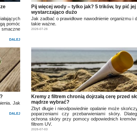
sze
Pij więcej wody – tylko jak? 5 trików, by pić jej
wystarczająco dużo
iałających
Jak zadbać o prawidłowe nawodnienie organizmu i dl
mogą pomóc
takie ważne.
ie smaczne
2026-07-26
DALEJ
ć?
Kremy z filtrem chronią dojrzałą cerę przed s
mądrze wybrać?
ienia. Jak
Zbyt długie i nieodpowiednie opalanie może skończy
poparzeniami czy przebarwieniami skóry. Dlate
DALEJ
ochrona skóry przy pomocy odpowiednich kremów 
filtrem UV.
2026-07-03