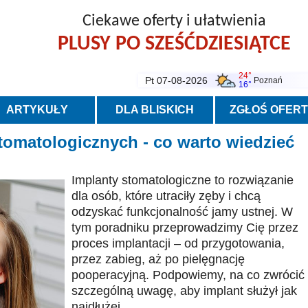
Ciekawe oferty i ułatwienia
PLUSY PO SZEŚĆDZIESIĄTCE
24°
Pt 07-08-2026
Poznań
16°
ARTYKUŁY
DLA BLISKICH
ZGŁOŚ OFER
tomatologicznych - co warto wiedzieć
Implanty stomatologiczne to rozwiązanie
dla osób, które utraciły zęby i chcą
odzyskać funkcjonalność jamy ustnej. W
tym poradniku przeprowadzimy Cię przez
proces implantacji – od przygotowania,
przez zabieg, aż po pielęgnację
pooperacyjną. Podpowiemy, na co zwrócić
szczególną uwagę, aby implant służył jak
najdłużej.