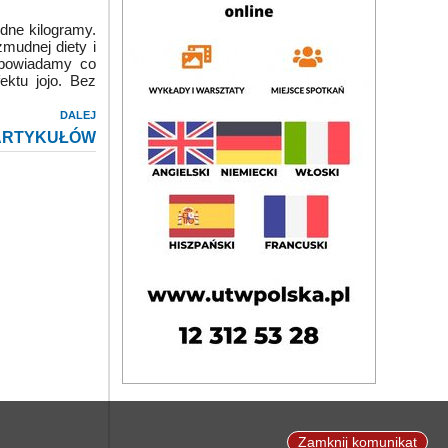
dne kilogramy.
żmudnej diety i
dpowiadamy co
ektu jojo. Bez
DALEJ
ARTYKUŁÓW
Zamknij komunikat