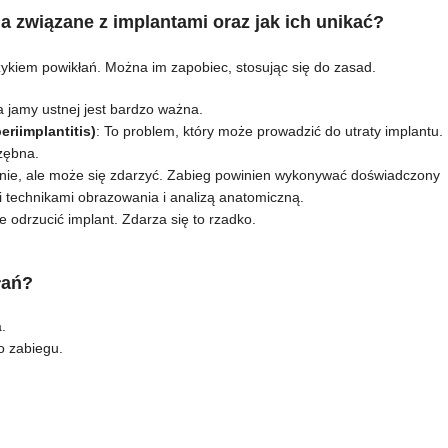
a związane z implantami oraz jak ich unikać?
yzykiem powikłań. Można im zapobiec, stosując się do zasad.
na jamy ustnej jest bardzo ważna.
eriimplantitis)
: To problem, który może prowadzić do utraty implantu.
azębna.
anie, ale może się zdarzyć. Zabieg powinien wykonywać doświadczony
i technikami obrazowania i analizą anatomiczną.
 odrzucić implant. Zdarza się to rzadko.
łań?
.
o zabiegu.