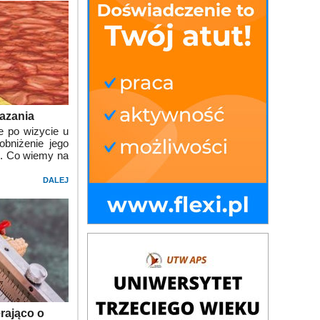
kazania
e po wizycie u
bniżenie jego
i. Co wiemy na
DALEJ
rająco o