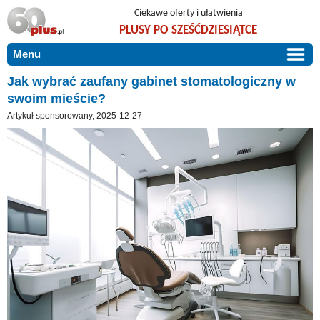
Ciekawe oferty i ułatwienia
PLUSY PO SZEŚĆDZIESIĄTCE
Menu
START
Jak wybrać zaufany gabinet stomatologiczny w
swoim mieście?
PROMOCJE
Artykuł sponsorowany, 2025-12-27
ARTYKUŁY
DLA BLISKICH
Szczególnie polecamy
ZGŁOŚ OFERTĘ
Użyteczne porady
O NAS
Szlachetne zdrowie
KONTAKT
Mieszkaj wygodnie i bez barier
Warto wiedzieć!
Podróże i wypoczynek
Taniej, okazyjnie, specjalnie dla 60plus