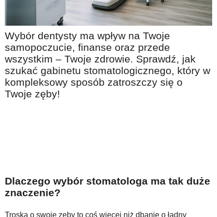
Na wesoło
Hobby i pasje
Wybór dentysty ma wpływ na Twoje
Żyj aktywnie
samopoczucie, finanse oraz przede
60plus - najcenniejsi klienci
wszystkim – Twoje zdrowie. Sprawdź, jak
szukać gabinetu stomatologicznego, który w
Dobra opieka
kompleksowy sposób zatroszczy się o
Warto naśladować
Twoje zęby!
Coś dla ducha
Smacznie i zdrowo
O finansach i społeczeństwie - edukacja nie tylko dla 60plus
Ciekawe książki
Stop samotności
Dlaczego wybór stomatologa ma tak duże
znaczenie?
Z internetem za pan brat
Bezpiecznie i w zgodzie z prawem
Troska o swoje zęby to coś więcej niż dbanie o ładny