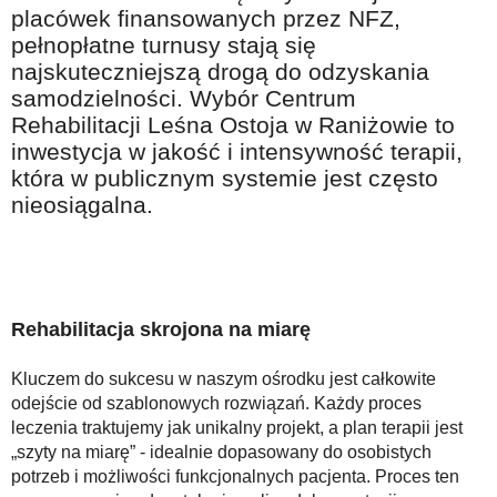
Na wesoło
placówek finansowanych przez NFZ,
pełnopłatne turnusy stają się
Hobby i pasje
najskuteczniejszą drogą do odzyskania
Żyj aktywnie
samodzielności. Wybór Centrum
Rehabilitacji Leśna Ostoja w Raniżowie to
60plus - najcenniejsi klienci
inwestycja w jakość i intensywność terapii,
Dobra opieka
która w publicznym systemie jest często
nieosiągalna.
Warto naśladować
Coś dla ducha
Smacznie i zdrowo
O finansach i społeczeństwie - edukacja nie tylko dla 60plus
Rehabilitacja skrojona na miarę
Ciekawe książki
Kluczem do sukcesu w naszym ośrodku jest całkowite
Stop samotności
odejście od szablonowych rozwiązań. Każdy proces
leczenia traktujemy jak unikalny projekt, a plan terapii jest
Z internetem za pan brat
„szyty na miarę” - idealnie dopasowany do osobistych
potrzeb i możliwości funkcjonalnych pacjenta. Proces ten
Bezpiecznie i w zgodzie z prawem