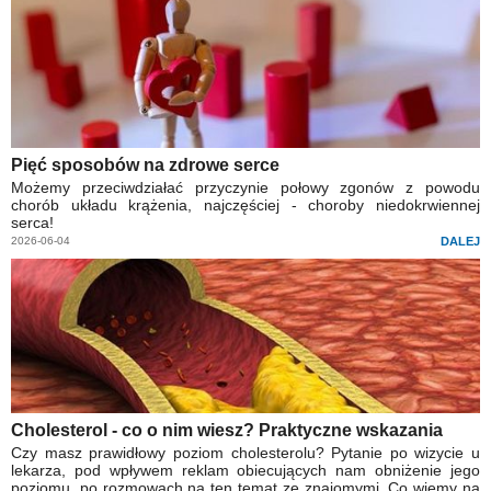
Pięć sposobów na zdrowe serce
Możemy przeciwdziałać przyczynie połowy zgonów z powodu
chorób układu krążenia, najczęściej - choroby niedokrwiennej
serca!
2026-06-04
DALEJ
Cholesterol - co o nim wiesz? Praktyczne wskazania
Czy masz prawidłowy poziom cholesterolu? Pytanie po wizycie u
lekarza, pod wpływem reklam obiecujących nam obniżenie jego
poziomu, po rozmowach na ten temat ze znajomymi. Co wiemy na