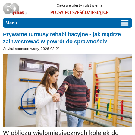
Ciekawe oferty i ułatwienia
PLUSY PO SZEŚĆDZIESIĄTCE
Menu
START
Prywatne turnusy rehabilitacyjne - jak mądrze
zainwestować w powrót do sprawności?
PROMOCJE
Artykuł sponsorowany, 2026-03-21
ARTYKUŁY
DLA BLISKICH
Szczególnie polecamy
ZGŁOŚ OFERTĘ
Użyteczne porady
O NAS
Szlachetne zdrowie
KONTAKT
Mieszkaj wygodnie i bez barier
Warto wiedzieć!
Podróże i wypoczynek
Taniej, okazyjnie, specjalnie dla 60plus
W obliczu wielomiesięcznych kolejek do