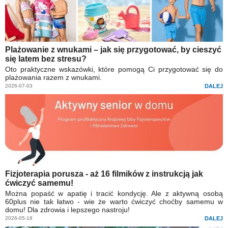
Na wesoło
Hobby i pasje
Żyj aktywnie
Plażowanie z wnukami – jak się przygotować, by cieszyć
się latem bez stresu?
60plus - najcenniejsi klienci
Oto praktyczne wskazówki, które pomogą Ci przygotować się do
Dobra opieka
plażowania razem z wnukami.
2026-07-03
DALEJ
Warto naśladować
Coś dla ducha
Smacznie i zdrowo
O finansach i społeczeństwie - edukacja nie tylko dla 60plus
Ciekawe książki
Fizjoterapia porusza - aż 16 filmików z instrukcją jak
ćwiczyć samemu!
Stop samotności
Można popaść w apatię i tracić kondycję. Ale z aktywną osobą
60plus nie tak łatwo - wie że warto ćwiczyć choćby samemu w
Z internetem za pan brat
domu! Dla zdrowia i lepszego nastroju!
2026-05-18
DALEJ
Bezpiecznie i w zgodzie z prawem