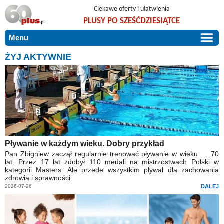
Ciekawe oferty i ułatwienia
PLUSY PO SZEŚĆDZIESIĄTCE
Menu
START
ŻYJ AKTYWNIE
PROMOCJE
ARTYKUŁY
DLA BLISKICH
Szczególnie polecamy
ZGŁOŚ OFERTĘ
Użyteczne porady
O NAS
Szlachetne zdrowie
Pływanie w każdym wieku. Dobry przykład
Pan Zbigniew zaczął regularnie trenować pływanie w wieku … 70
KONTAKT
Mieszkaj wygodnie i bez barier
lat. Przez 17 lat zdobył 110 medali na mistrzostwach Polski w
kategorii Masters. Ale przede wszystkim pływał dla zachowania
Warto wiedzieć!
zdrowia i sprawności.
2026-07-26
DALEJ
Podróże i wypoczynek
Taniej, okazyjnie, specjalnie dla 60plus