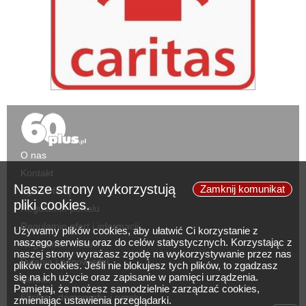
O nas
Kontakt
Nasze strony wykorzystują
Zamknij komunikat
Zgłoś ofertę
pliki cookies.
Regulamin portalu
Regulamin ofert i informacji
Używamy plików cookies, aby ułatwić Ci korzystanie z
naszego serwisu oraz do celów statystycznych. Korzystając z
Regulamin reklam
naszej strony wyrażasz zgodę na wykorzystywanie przez nas
Pytania i odpowiedzi
plików cookies. Jeśli nie blokujesz tych plików, to zgadzasz
się na ich użycie oraz zapisanie w pamięci urządzenia.
Cennik
Pamiętaj, że możesz samodzielnie zarządzać cookies,
60plus - demografia i rynek
zmieniając ustawienia przeglądarki.