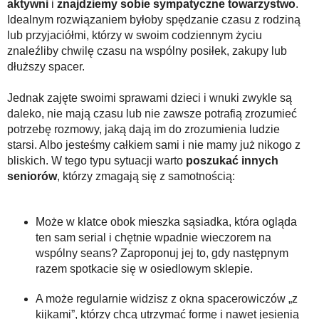
aktywni
i
znajdziemy sobie sympatyczne towarzystwo
.
Idealnym rozwiązaniem byłoby spędzanie czasu z rodziną
lub przyjaciółmi, którzy w swoim codziennym życiu
znaleźliby chwilę czasu na wspólny posiłek, zakupy lub
dłuższy spacer.
Jednak zajęte swoimi sprawami dzieci i wnuki zwykle są
daleko, nie mają czasu lub nie zawsze potrafią zrozumieć
potrzebę rozmowy, jaką dają im do zrozumienia ludzie
starsi. Albo jesteśmy całkiem sami i nie mamy już nikogo z
bliskich. W tego typu sytuacji warto
poszukać innych
seniorów
, którzy zmagają się z samotnością:
Może w klatce obok mieszka sąsiadka, która ogląda
ten sam serial i chętnie wpadnie wieczorem na
wspólny seans? Zaproponuj jej to, gdy następnym
razem spotkacie się w osiedlowym sklepie.
A może regularnie widzisz z okna spacerowiczów „z
kijkami”, którzy chcą utrzymać formę i nawet jesienią