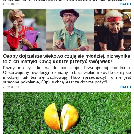
2026-04-02
DALEJ
Osoby dojrzalsze wiekowo czują się młodziej, niż wynika
to z ich metryki. Chcą dobrze przeżyć swój wiek!
Każdy ma tyle lat na ile się czuje. Przynajmniej mentalnie.
Obserwujemy rewolucyjne zmiany - starsi wiekiem zwykle czują się
młodziej, tak też się zachowują. Halo sprzedawcy! To nie jest
stracone pokolenie, 60plus chcą jeszcze dobrze pożyć!
2026-03-21
DALEJ