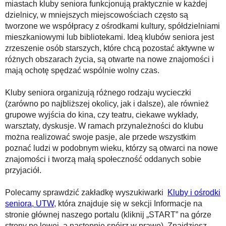
miastach kluby seniora funkcjonują praktycznie w każdej
dzielnicy, w mniejszych miejscowościach często są
tworzone we współpracy z ośrodkami kultury, spółdzielniami
mieszkaniowymi lub bibliotekami. Ideą klubów seniora jest
zrzeszenie osób starszych, które chcą pozostać aktywne w
różnych obszarach życia, są otwarte na nowe znajomości i
mają ochotę spędzać wspólnie wolny czas.
Kluby seniora organizują różnego rodzaju wycieczki
(zarówno po najbliższej okolicy, jak i dalsze), ale również
grupowe wyjścia do kina, czy teatru, ciekawe wykłady,
warsztaty, dyskusje. W ramach przynależności do klubu
można realizować swoje pasje, ale przede wszystkim
poznać ludzi w podobnym wieku, którzy są otwarci na nowe
znajomości i tworzą małą społeczność oddanych sobie
przyjaciół.
Polecamy sprawdzić zakładkę wyszukiwarki
Kluby i ośrodki
seniora, UTW
, która znajduje się w sekcji Informacje na
stronie głównej naszego portalu (kliknij „START” na górze
strony po lewej, a następnie spójrz w prawo). Znajdziesz