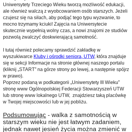
Uniwersytety Trzeciego Wieku tworzą możliwość edukacji,
ale również walczą z wyobcowaniem osób starszych. Jeżeli
czujesz się na siłach, aby podjąć tego typu wyzwanie, to
mocno trzymamy kciuki! Zajęcia na Uniwersytecie
skutecznie wypełnią wolny czas, a nowi znajomi ze studiów
pozwolą zwalczyć doskwierającą samotność.
I tutaj również polecamy sprawdzić zakładkę w
wyszukiwarce
Kluby i ośrodki seniora, UTW
, która znajduje
się w sekcji Informacje na stronie głównej naszego portalu
(kliknij „START” na górze strony po lewej, a następnie spójrz
w prawo).
Poprzez podaną w podkategorii „Uniwersytety III Wieku”
stronę www Ogólnopolskiej Federacji Stowarzyszeń UTW
lub stronę www lokalnego UTW, znajdziesz taką placówkę
w Twojej miejscowości lub w jej pobliżu.
Podsumowując
- walka z samotnością w
starszym wieku nie jest łatwym zadaniem,
jednak nawet jesień życia można zmienić w