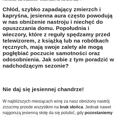
Na wesoło
Chłód, szybko zapadający zmierzch i
Hobby i pasje
kapryśna, jesienna aura często powodują
w nas obniżenie nastroju i niechęć do
Żyj aktywnie
opuszczania domu. Popołudnia i
60plus - najcenniejsi klienci
wieczory, które z reguły spędzamy przed
telewizorem, z książką lub na robótkach
Dobra opieka
ręcznych, mają swoje zalety ale mogą
Warto naśladować
pogłębiać poczucie samotności oraz
Coś dla ducha
odosobnienia. Jak sobie z tym poradzić w
nadchodzącym sezonie?
Smacznie i zdrowo
O finansach i społeczeństwie - edukacja nie tylko dla 60plus
Ciekawe książki
Nie daj się jesiennej chandrze!
Stop samotności
W najbliższych miesiącach winę za nasz obniżony nastrój
Z internetem za pan brat
zrzucimy przede wszystkim na
brak słońca
. Jednak nawet
najgorszą jesienną słotę da się polubić, gdy
pozostaniemy
Bezpiecznie i w zgodzie z prawem