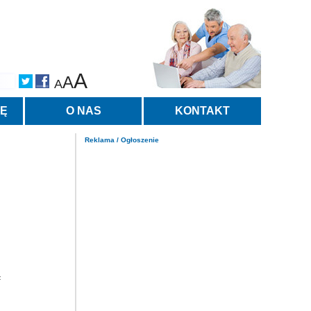
A
A
A
TĘ
O NAS
KONTAKT
Reklama / Ogłoszenie
ą