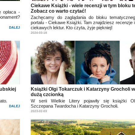
Ciekawe Książki - wiele recenzji w tym bloku
Zobacz co warto czytać!
ę opłaca -
onament?
Zachęcamy do zaglądania do bloku tematyczne
portalu - Ciekawe Książki. Tam znajdziesz recenzje
ciekawych lektur. Kto czyta, żyje piękniej!
DALEJ
2024-03-18
ubskiej
Książki Olgi Tokarczuk i Katarzyny Grocholi 
dużą czcionką
ato.
W serii Wielkie Litery pojawiły się książki Ol
Szczepana Twardocha i Katarzyny Grocholi.
DALEJ
2023-02-03