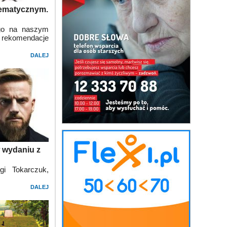
 tematycznym.
go na naszym
 i rekomendacje
DALEJ
w wydaniu z
gi Tokarczuk,
DALEJ