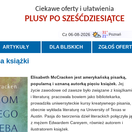
Ciekawe oferty i ułatwienia
PLUSY PO SZEŚĆDZIESIĄTCE
31°
Cz 06-08-2026
Poznań
21°
ARTYKUŁY
DLA BLISKICH
ZGŁOŚ OFER
a książki
Elisabeth McCracken jest amerykańską pisarką,
popularną i uznaną autorką pięciu książek.
Jej
życie zawodowe od zawsze było związane z książkami
i literaturą: pracowała bowiem jako bibliotekarka,
prowadziła uniwersyteckie kursy kreatywnego pisania,
obecnie wykłada literaturę na University of Texas w
Austin. Pasja do tworzenia dzieł literackich połączyła j
z mężem Edwardem Careyem, również autorem i
ilustratorem książek.