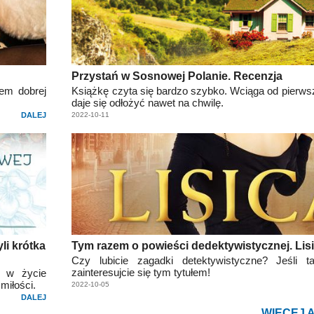
Przystań w Sosnowej Polanie. Recenzja
em dobrej
Książkę czyta się bardzo szybko. Wciąga od pierwsz
daje się odłożyć nawet na chwilę.
DALEJ
2022-10-11
li krótka
Tym razem o powieści dedektywistycznej. Lis
Czy lubicie zagadki detektywistyczne? Jeśli ta
zainteresujcie się tym tytułem!
y w życie
 miłości.
2022-10-05
DALEJ
WIĘCEJ 