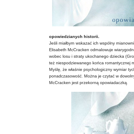
opowiedzianych historii.
Jeśli miałbym wskazać ich wspólny mianown
Elisabeth McCracken odmalowuje wiarygodne 
wobec losu i straty ukochanego dziecka (Gro
też niespodziewanego końca romantycznej mi
Myślę, że właśnie psychologiczny wymiar tych
ponadczasowość. Można je czytać w dowolnym
McCracken jest przekorną opowiadaczką.