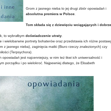
Grom z jasnego nieba to jej drugi zbiór opowiadań i
absolutna premiera w Polsce
.
Tom składa się z dziewięciu wciągających i dobrz
ik, to wybrałbym
doświadczenie utraty
.
i wielobarwne portrety bohaterów oraz przedstawia ich różne postaw
m z jasnego nieba), zaginięcia matki (Biuro rzeczy znalezionych) czy
łości (Terpsychora).
 opowiadań jest najcenniejszy, w nim też tkwi ich uniwersalność i
 porządku i po wielokroć. Najpewniej dlatego, że Elisabeth