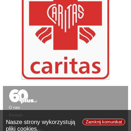
O nas
Kontakt
Nasze strony wykorzystują
Zamknij komunikat
Zgłoś ofertę
pliki cookies.
Regulamin portalu