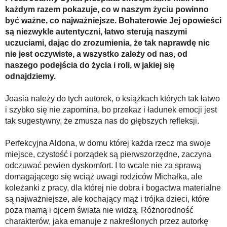
Na wesoło
każdym razem pokazuje, co w naszym życiu powinno
być ważne, co najważniejsze. Bohaterowie Jej opowieści
Hobby i pasje
są niezwykle autentyczni, łatwo sterują naszymi
Żyj aktywnie
uczuciami, dając do zrozumienia, że tak naprawdę nic
nie jest oczywiste, a wszystko zależy od nas, od
60plus - najcenniejsi klienci
naszego podejścia do życia i roli, w jakiej się
odnajdziemy.
Dobra opieka
Warto naśladować
Joasia należy do tych autorek, o książkach których tak łatwo
i szybko się nie zapomina, bo przekaz i ładunek emocji jest
Coś dla ducha
tak sugestywny, że zmusza nas do głębszych refleksji.
Smacznie i zdrowo
Perfekcyjna Aldona, w domu której każda rzecz ma swoje
O finansach i społeczeństwie - edukacja nie tylko dla 60plus
miejsce, czystość i porządek są pierwszorzędne, zaczyna
odczuwać pewien dyskomfort. I to wcale nie za sprawą
Ciekawe książki
domagającego się wciąż uwagi rodziców Michałka, ale
Stop samotności
koleżanki z pracy, dla której nie dobra i bogactwa materialne
są najważniejsze, ale kochający mąż i trójka dzieci, które
Z internetem za pan brat
poza mamą i ojcem świata nie widzą. Różnorodność
Bezpiecznie i w zgodzie z prawem
charakterów, jaka emanuje z nakreślonych przez autorkę