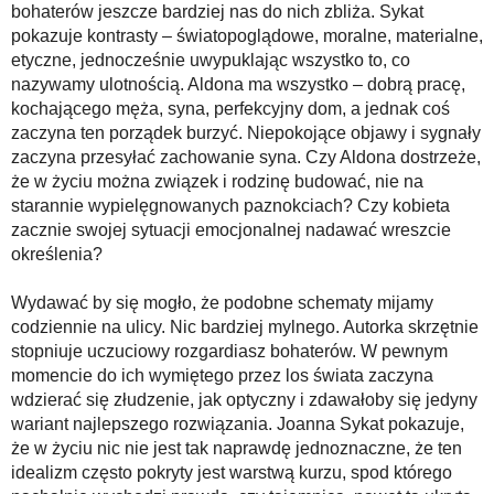
bohaterów jeszcze bardziej nas do nich zbliża. Sykat
pokazuje kontrasty – światopoglądowe, moralne, materialne,
etyczne, jednocześnie uwypuklając wszystko to, co
nazywamy ulotnością. Aldona ma wszystko – dobrą pracę,
kochającego męża, syna, perfekcyjny dom, a jednak coś
zaczyna ten porządek burzyć. Niepokojące objawy i sygnały
zaczyna przesyłać zachowanie syna. Czy Aldona dostrzeże,
że w życiu można związek i rodzinę budować, nie na
starannie wypielęgnowanych paznokciach? Czy kobieta
zacznie swojej sytuacji emocjonalnej nadawać wreszcie
określenia?
Wydawać by się mogło, że podobne schematy mijamy
codziennie na ulicy. Nic bardziej mylnego. Autorka skrzętnie
stopniuje uczuciowy rozgardiasz bohaterów. W pewnym
momencie do ich wymiętego przez los świata zaczyna
wdzierać się złudzenie, jak optyczny i zdawałoby się jedyny
wariant najlepszego rozwiązania. Joanna Sykat pokazuje,
że w życiu nic nie jest tak naprawdę jednoznaczne, że ten
idealizm często pokryty jest warstwą kurzu, spod którego