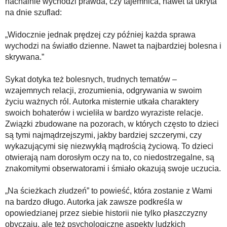
nachalnie wychodzi prawda, czy tajemnica, nawet ta ukryta
na dnie szuflad:
„Widocznie jednak prędzej czy później każda sprawa
wychodzi na światło dzienne. Nawet ta najbardziej bolesna i
skrywana.”
Sykat dotyka też bolesnych, trudnych tematów –
wzajemnych relacji, zrozumienia, odgrywania w swoim
życiu ważnych ról. Autorka misternie utkała charaktery
swoich bohaterów i wcieliła w bardzo wyraziste relacje.
Związki zbudowane na pozorach, w których często to dzieci
są tymi najmądrzejszymi, jakby bardziej szczerymi, czy
wykazującymi się niezwykłą mądrością życiową. To dzieci
otwierają nam dorosłym oczy na to, co niedostrzegalne, są
znakomitymi obserwatorami i śmiało okazują swoje uczucia.
„Na ścieżkach złudzeń” to powieść, która zostanie z Wami
na bardzo długo. Autorka jak zawsze podkreśla w
opowiedzianej przez siebie historii nie tylko płaszczyzny
obyczaju, ale też psychologiczne aspekty ludzkich