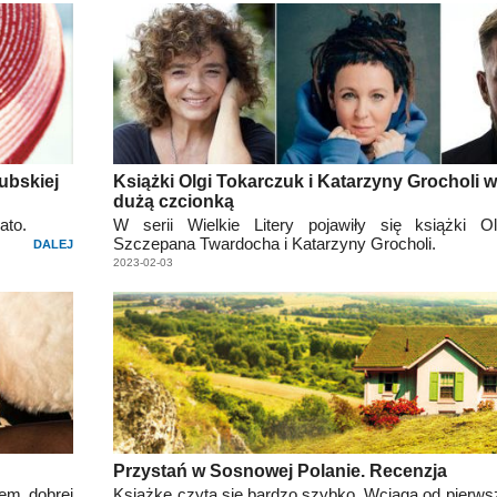
ubskiej
Książki Olgi Tokarczuk i Katarzyny Grocholi 
dużą czcionką
ato.
W serii Wielkie Litery pojawiły się książki Ol
Szczepana Twardocha i Katarzyny Grocholi.
DALEJ
2023-02-03
Przystań w Sosnowej Polanie. Recenzja
em dobrej
Książkę czyta się bardzo szybko. Wciąga od pierwsz