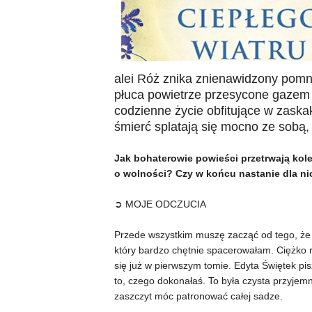
alei Róż znika znienawidzony pomni
płuca powietrze przesycone gazem 
codzienne życie obfitujące w zaska
śmierć splatają się mocno ze sobą, 
Jak bohaterowie powieści przetrwają kole
o wolności? Czy w końcu nastanie dla ni
➲ MOJE ODCZUCIA
Przede wszystkim muszę zacząć od tego, że 
który bardzo chętnie spacerowałam. Ciężko r
się już w pierwszym tomie. Edyta Świętek pis
to, czego dokonałaś. To była czysta przyjem
zaszczyt móc patronować całej sadze.