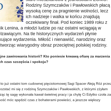
Rodziny Szymczaków i Pawłowskich płacą
wysoką cenę za pragnienie wolności, lecz
ich nadzieje i walka w końcu znajdują
oczekiwany finał. Pod koniec 1989 roku z
k Lenina, a młodzi ludzie po raz ostatni wciągają w
łzawiącym. Na tle historycznych wydarzeń płynie
kujące wydarzenia. Miłość i nienawiść, narodziny oraz
tworząc wiarygodny obraz przeciętnej polskiej rodziny.
jne zawirowania historii? Kto poniesie krwawą ofiarę za marzenia
ch czas szczęścia i spokoju?
to już ostatni tom cudownej pięciotomowej Sagi Spacer Aleją Róż prze
ozstać mi się z rodziną Szymczaków i Pawłowskich, z którymi zżyłam
ząc tę sagę wykonała kawał świetnej pracy i ja chylę Ci Edytko czoła za
ność móc spędzić czas z bohaterami powieści, a jeszcze większy