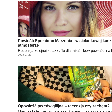
Powieść Spełnione Marzenia - w sielankowej kasz
atmosferze
Recenzja kolejnej książki. To dla miłośników powieści na l
2023-07-28
Opowieść przedwigilijna – recenzja czy zachęta?
Mam ochotę zaszyć się pod kocem z książką i kubki