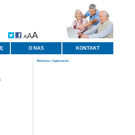
A
A
A
TĘ
O NAS
KONTAKT
Reklama / Ogłoszenie
a
h