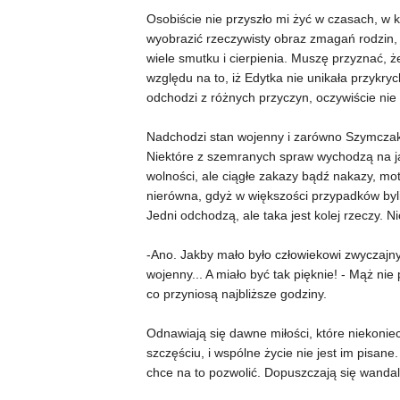
Osobiście nie przyszło mi żyć w czasach, w 
wyobrazić rzeczywisty obraz zmagań rodzin, k
wiele smutku i cierpienia. Muszę przyznać, ż
względu na to, iż Edytka nie unikała przykr
odchodzi z różnych przyczyn, oczywiście nie
Nadchodzi stan wojenny i zarówno Szymczakow
Niektóre z szemranych spraw wychodzą na jaw
wolności, ale ciągłe zakazy bądź nakazy, mo
nierówna, gdyż w większości przypadków byli
Jedni odchodzą, ale taka jest kolej rzeczy. Ni
-Ano. Jakby mało było człowiekowi zwyczajn
wojenny... A miało być tak pięknie! - Mąż nie 
co przyniosą najbliższe godziny.
Odnawiają się dawne miłości, które niekonie
szczęściu, i wspólne życie nie jest im pisan
chce na to pozwolić. Dopuszczają się wandali