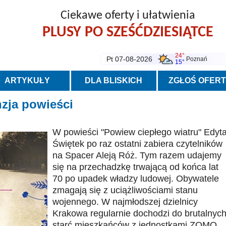
Ciekawe oferty i ułatwienia
PLUSY PO SZEŚĆDZIESIĄTCE
24°
Pt 07-08-2026
Poznań
15°
ARTYKUŁY
DLA BLISKICH
ZGŁOŚ OFER
nzja powieści
W powieści "Powiew ciepłego wiatru" Edyt
Świętek po raz ostatni zabiera czytelników
na Spacer Aleją Róż. Tym razem udajemy
się na przechadzkę trwającą od końca lat
70 po upadek władzy ludowej. Obywatele
zmagają się z uciążliwościami stanu
wojennego. W najmłodszej dzielnicy
Krakowa regularnie dochodzi do brutalnyc
starć mieszkańców z jednostkami ZOMO.