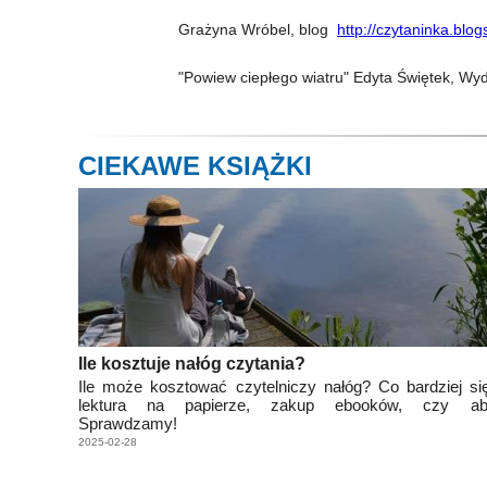
Grażyna Wróbel, blog
http://czytaninka.blo
"Powiew ciepłego wiatru" Edyta Świętek, W
CIEKAWE KSIĄŻKI
Ile kosztuje nałóg czytania?
Ile może kosztować czytelniczy nałóg? Co bardziej si
lektura na papierze, zakup ebooków, czy ab
Sprawdzamy!
2025-02-28