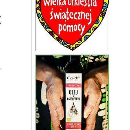
y
o
a