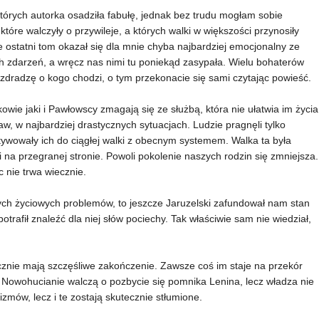
których autorka osadziła fabułę, jednak bez trudu mogłam sobie
tóre walczyły o przywileje, a których walki w większości przynosiły
e ostatni tom okazał się dla mnie chyba najbardziej emocjonalny ze
ych zdarzeń, a wręcz nas nimi tu poniekąd zasypała. Wielu bohaterów
 zdradzę o kogo chodzi, o tym przekonacie się sami czytając powieść.
ie jaki i Pawłowscy zmagają się ze służbą, która nie ułatwia im życia
, w najbardziej drastycznych sytuacjach. Ludzie pragnęli tylko
tywowały ich do ciągłej walki z obecnym systemem. Walka ta była
 na przegranej stronie. Powoli pokolenie naszych rodzin się zmniejsza.
c nie trwa wiecznie.
ych życiowych problemów, to jeszcze Jaruzelski zafundował nam stan
potrafił znaleźć dla niej słów pociechy. Tak właściwie sam nie wiedział,
cznie mają szczęśliwe zakończenie. Zawsze coś im staje na przekór
e. Nowohucianie walczą o pozbycie się pomnika Lenina, lecz władza nie
zmów, lecz i te zostają skutecznie stłumione.