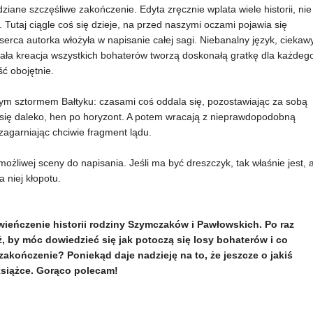
ziane szczęśliwe zakończenie. Edyta zręcznie wplata wiele historii, nie
 Tutaj ciągle coś się dzieje, na przed naszymi oczami pojawia się
serca autorka włożyła w napisanie całej sagi. Niebanalny język, ciekaw
nała kreacja wszystkich bohaterów tworzą doskonałą gratkę dla każdeg
ść obojętnie.
anym sztormem Bałtyku: czasami coś oddala się, pozostawiając za sobą
ą się daleko, hen po horyzont. A potem wracają z nieprawdopodobną
zagarniając chciwie fragment lądu.
ożliwej sceny do napisania. Jeśli ma być dreszczyk, tak właśnie jest, 
a niej kłopotu.
wieńczenie historii rodziny Szymczaków i Pawłowskich. Po raz
ż, by móc dowiedzieć się jak potoczą się losy bohaterów i co
zakończenie? Poniekąd daje nadzieję na to, że jeszcze o jakiś
książce. Gorąco polecam!