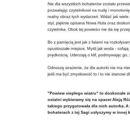
Nie dla wszystkich bohaterów zostało przewid
pozwalając czytelnikowi na nudę i monotonię.
realny obraz tych wydarzeń. Widać jak wiele 
styl, pięknie opisana Nowa Huta oraz dosko
czytelnika. Obok tej powieści nie da się przej
Bo z pamięcią jest jak z falami na rozkołys
opustoszałe miejsce. Myśli jak woda - cofaj
prędkością. Uderzają o klif, podmywając go, 
Odnoszę wrażenie, że dla autorki nie ma niem
jeśli ma być zmysłowość to i to nie stanowi dl
"Powiew ciepłego wiatru" to doskonałe z
ostatni wybieramy się na spacer Aleją Ró
takiego przygotowała dla nich autorka. A 
bohaterach z tej Sagi usłyszymy w innej 