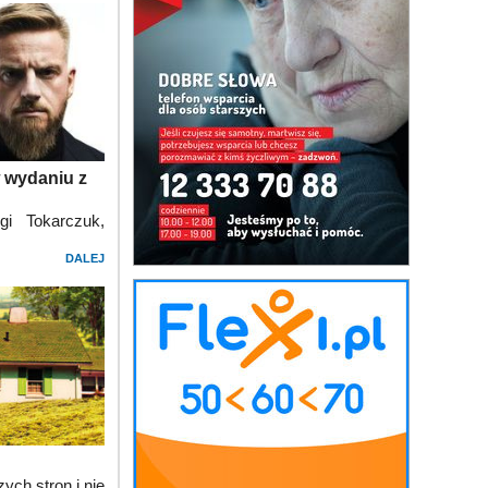
w wydaniu z
gi Tokarczuk,
DALEJ
ych stron i nie