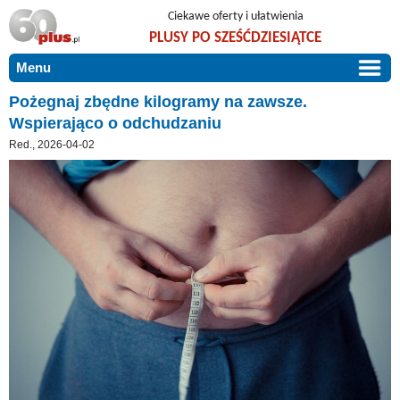
Ciekawe oferty i ułatwienia
PLUSY PO SZEŚĆDZIESIĄTCE
Menu
START
Pożegnaj zbędne kilogramy na zawsze.
Wspierająco o odchudzaniu
PROMOCJE
Red., 2026-04-02
ARTYKUŁY
DLA BLISKICH
Szczególnie polecamy
ZGŁOŚ OFERTĘ
Użyteczne porady
O NAS
Szlachetne zdrowie
KONTAKT
Mieszkaj wygodnie i bez barier
Warto wiedzieć!
Podróże i wypoczynek
Taniej, okazyjnie, specjalnie dla 60plus