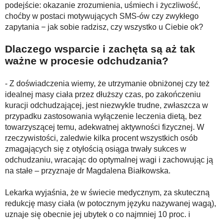
podejście: okazanie zrozumienia, uśmiech i życzliwość,
choćby w postaci motywujących SMS-ów czy zwykłego
zapytania − jak sobie radzisz, czy wszystko u Ciebie ok?
Dlaczego wsparcie i zachęta są aż tak
ważne w procesie odchudzania?
- Z doświadczenia wiemy, że utrzymanie obniżonej czy też
idealnej masy ciała przez dłuższy czas, po zakończeniu
kuracji odchudzającej, jest niezwykle trudne, zwłaszcza w
przypadku zastosowania wyłączenie leczenia dietą, bez
towarzyszącej temu, adekwatnej aktywności fizycznej. W
rzeczywistości, zaledwie kilka procent wszystkich osób
zmagających się z otyłością osiąga trwały sukces w
odchudzaniu, wracając do optymalnej wagi i zachowując ją
na stałe – przyznaje dr Magdalena Białkowska.
Lekarka wyjaśnia, że w świecie medycznym, za skuteczną
redukcję masy ciała (w potocznym języku nazywanej wagą),
uznaje się obecnie jej ubytek o co najmniej 10 proc. i