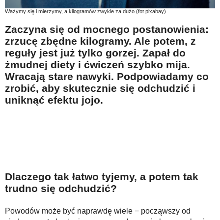
Na wesoło
Ważymy się i mierzymy, a kilogramów zwykle za dużo (fot.pixabay)
Hobby i pasje
Zaczyna się od mocnego postanowienia:
zrzucę zbędne kilogramy. Ale potem, z
Żyj aktywnie
reguły jest już tylko gorzej. Zapał do
60plus - najcenniejsi klienci
żmudnej diety i ćwiczeń szybko mija.
Wracają stare nawyki. Podpowiadamy co
Dobra opieka
zrobić, aby skutecznie się odchudzić i
Warto naśladować
uniknąć efektu jojo.
Coś dla ducha
Smacznie i zdrowo
O finansach i społeczeństwie - edukacja nie tylko dla 60plus
Ciekawe książki
Dlaczego tak łatwo tyjemy, a potem tak
Stop samotności
trudno się odchudzić?
Z internetem za pan brat
Powodów może być naprawdę wiele − począwszy od
Bezpiecznie i w zgodzie z prawem