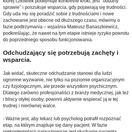
której człowiek podejmuje konkretne kroki, jest "oddany
sprawie" i poszukuje wsparcia, gdy pojawiają się trudności.
Gdy uda mu się poradzić sobie z trudnościami i nowe
zachowanie jest obecne od dłuższego czasu, mówimy o
fazie podtrzymania – wyjaśnia Mateusz Banaszkiewicz,
podkreślając, że nawet na tym etapie istnieje ryzyko powrotu
do poprzedniego sposobu funkcjonowania.
Odchudzający się potrzebują zachęty i
wsparcia.
Jak widać, skuteczne odchudzanie stanowi dla ludzi
ogromne wyzwanie, nie tylko na poziomie organizacyjnym
czy fizjologicznym, ale przede wszystkim psychicznym.
Dlatego zarówno profesjonaliści z branży medycznej, jak też
i bliscy otyłej osoby, powinni aktywnie wspierać ją w tej
trudnej i nierównej walce.
- Ważne jest, aby lekarz lub psycholog potrafił rozpoznać
etap, na którym znajduje się dany pacjent. W fazie
prekontemplacji najważniejsze jest słuchanie pacjenta,