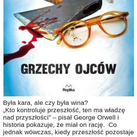
Na wesoło
Hobby i pasje
Żyj aktywnie
60plus - najcenniejsi klienci
Dobra opieka
Warto naśladować
Coś dla ducha
Smacznie i zdrowo
O finansach i społeczeństwie - edukacja nie tylko dla 60plus
Ciekawe książki
Była kara, ale czy była wina?
„Kto kontroluje przeszłość, ten ma władzę
Stop samotności
nad przyszłości” – pisał George Orwell i
Z internetem za pan brat
historia pokazuje, że miał on rację. Co
jednak wówczas, kiedy przeszłość pozostaje
Bezpiecznie i w zgodzie z prawem