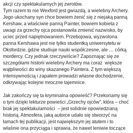
akcji czy spektakularnych jej zwrotów.
Tym razem to nie Wexford jest gwiazdą, a wielebny Archery.
Jego ukochany syn chce bowiem żenić się z niejaką panną
Kershaw, a właściwie panną Painter, bowiem kobieta z
uwagi za grzechy ojca postanowiła zmienić nazwisko, by
uciec przed napiętnowaniem. Przebojowa, wyzwolona
panna Kershawa jest nie tylko studentką uniwersytetu w
Oksfordzie, gdzie studiuje nauki współczesne, ale … córką
mordercy. Czy jednak rzeczywiście? Zapoznając się ze
szczegółami historii wielebny Archery ma coraz większe
wątpliwości do winy skazanego Paintera. Z tym większą
intensywnością i zapałem prowadzi własne dochodzenie,
odkrywając kolejne mroczne tajemnice.
Jak zakończy się ta kryminalna opowieść? Przekonamy się
o tym dzięki lekturze powieści „Grzechy ojców”, która – choć
brak jej spektakularności – jest solidnie opowiedzianą
historią. Atmosfera, jaką autorce udało się stworzyć na
łamach tej publikacji, jest największym jej atutem i to
właśnie ona przyciąga i sprawia, że nawet leniwie toczące