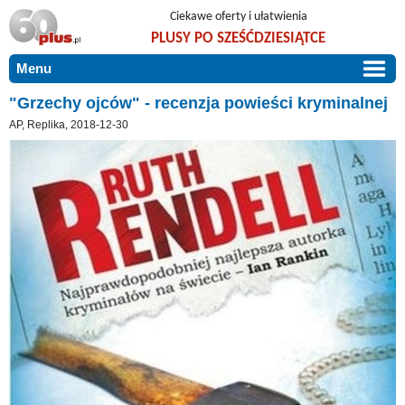
Ciekawe oferty i ułatwienia
PLUSY PO SZEŚĆDZIESIĄTCE
Menu
START
"Grzechy ojców" - recenzja powieści kryminalnej
AP, Replika, 2018-12-30
PROMOCJE
ARTYKUŁY
DLA BLISKICH
Szczególnie polecamy
ZGŁOŚ OFERTĘ
Użyteczne porady
O NAS
Szlachetne zdrowie
KONTAKT
Mieszkaj wygodnie i bez barier
Warto wiedzieć!
Podróże i wypoczynek
Taniej, okazyjnie, specjalnie dla 60plus