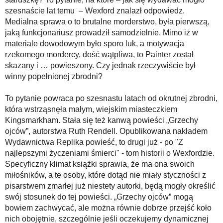
szesnaście lat temu – Wexford znalazł odpowiedz.
Medialna sprawa o to brutalne morderstwo, była pierwszą,
jaką funkcjonariusz prowadził samodzielnie. Mimo iż w
materiale dowodowym było sporo luk, a motywacja
rzekomego mordercy, dość wątpliwa, to Painter został
skazany i … powieszony. Czy jednak rzeczywiście był
winny popełnionej zbrodni?
To pytanie powraca po szesnastu latach od okrutnej zbrodni,
która wstrząsnęła małym, wiejskim miasteczkiem
Kingsmarkham. Stała się też kanwą powieści „Grzechy
ojców”, autorstwa Ruth Rendell. Opublikowana nakładem
Wydawnictwa Replika powieść, to drugi już - po "Z
najlepszymi życzeniami śmierci" - tom historii o Wexfordzie.
Specyficzny klimat książki sprawia, że ma ona swoich
miłośników, a te osoby, które dotąd nie miały styczności z
pisarstwem zmarłej już niestety autorki, będą mogły określić
swój stosunek do tej powieści. „Grzechy ojców” mogą
bowiem zachwycać, ale można równie dobrze przejść koło
nich obojętnie, szczególnie jeśli oczekujemy dynamicznej