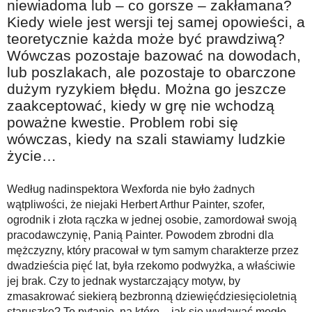
niewiadoma lub – co gorsze – zakłamana?
Kiedy wiele jest wersji tej samej opowieści, a
teoretycznie każda może być prawdziwą?
Wówczas pozostaje bazować na dowodach,
lub poszlakach, ale pozostaje to obarczone
dużym ryzykiem błędu. Można go jeszcze
zaakceptować, kiedy w grę nie wchodzą
poważne kwestie. Problem robi się
wówczas, kiedy na szali stawiamy ludzkie
życie…
Według nadinspektora Wexforda nie było żadnych
wątpliwości, że niejaki Herbert Arthur Painter, szofer,
ogrodnik i złota rączka w jednej osobie, zamordował swoją
pracodawczynię, Panią Painter. Powodem zbrodni dla
mężczyzny, który pracował w tym samym charakterze przez
dwadzieścia pięć lat, była rzekomo podwyżka, a właściwie
jej brak. Czy to jednak wystarczający motyw, by
zmasakrować siekierą bezbronną dziewięćdziesięcioletnią
staruszkę? To pytanie, na które – jak się wydawać mogło