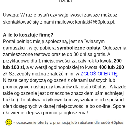
działa.
Uwaga:
W razie pytań czy wątpliwości zawsze możesz
skontaktować się z nami mailowo: kontakt@60plus.pl.
A ile to kosztuje firmę?
Portal pełniąc misję społeczną, jest na "własnym
garnuszku", więc pobiera
symboliczne opłaty
. Ogłoszenia
zamieszczone testowo oraz te do 30 dni są gratis. A
przykładowo dla 1 miejscowości za cały rok to kwota
200
lub 100 zł
, a w wersji ogólnopolskiej to kwota
400 lub 200
zł
. Szczegóły można znaleźć m.in. w
ZGŁOŚ OFERTĘ
.
Niższe ceny dotyczą ogłoszeń z ofertami tańszych lub
promocyjnych usług czy towarów dla osób 60plus!. A każde
takie ogłoszenie jest oznaczone znaczkiem uśmiechniętej
buźki :). To ułatwia użytkownikom wyszukanie ich spośród
ofert dostępnych w danej miejscowości albo on-line. Spore
ułatwienie i lepsza promocja ogłoszenia!