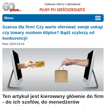
Ciekawe oferty i ułatwienia
PLUSY PO SZEŚĆDZIESIĄTCE
Menu
START
Szansa dla firm! Czy warto oferować swoje usługi
czy towary osobom 60plus? Bądź szybszy od
PROMOCJE
konkurencji!
ARTYKUŁY
Red, 2024-03-24
DLA BLISKICH
Szczególnie polecamy
ZGŁOŚ OFERTĘ
Użyteczne porady
O NAS
Szlachetne zdrowie
KONTAKT
Mieszkaj wygodnie i bez barier
Warto wiedzieć!
Podróże i wypoczynek
Ten artykuł jest kierowany głównie do firm
Taniej, okazyjnie, specjalnie dla 60plus
- do ich szefów, do menedżerów