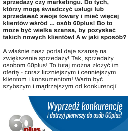
sprzedaży czy marketingu. Do tych,
Na wesoło
którzy mogą świadczyć usługi lub
Hobby i pasje
sprzedawać swoje towary i mieć więcej
klientów wśród ... osób 60plus! Bo to
Żyj aktywnie
może być wielka szansa, by pozyskać
60plus - najcenniejsi klienci
takich nowych klientów! A w jaki sposób?
Dobra opieka
A właśnie nasz portal daje szansę na
Warto naśladować
zwiększenie sprzedaży! Tak, sprzedaży
osobom 60plus! To tutaj można złożyć im
Coś dla ducha
ofertę - coraz liczniejszym i cenniejszym
Smacznie i zdrowo
klientom i konsumentom! Warto być
szybszym i mądrzejszym od konkurencji!
O finansach i społeczeństwie - edukacja nie tylko dla 60plus
Ciekawe książki
Stop samotności
Z internetem za pan brat
Bezpiecznie i w zgodzie z prawem