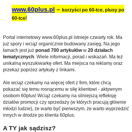
www.60plus.pl
–
korzyści po 60-tce, plusy po
60-tce!
Portal internetowy www.60plus.pl istnieje czwarty rok. Ma
już spory i wciąż organicznie budowany zasięg. Na jego
łamach jest już
ponad 700 artykułów
w
20 działach
tematycznych
. Wiele informacji, porad i wskazań. Ma też
unikalną wyszukiwarkę ofert. Ma miejsca na reklamy oraz
przekaz poprzez artykuły z linkami.
Ale wciąż czekamy na więcej ofert z firm, które chcą
pokazać się temu rosnącemu w siłę klientowi - aktywnym
osobom 60plus! Wciąż czekamy na silniejszą refleksję
działów promocji czy sprzedaży (w których pracują głównie
młodzi ludzie), że warto być pierwszym, że warto wyprzedzić
innych w drodze po klienta 60plus.
A TY jak sądzisz?