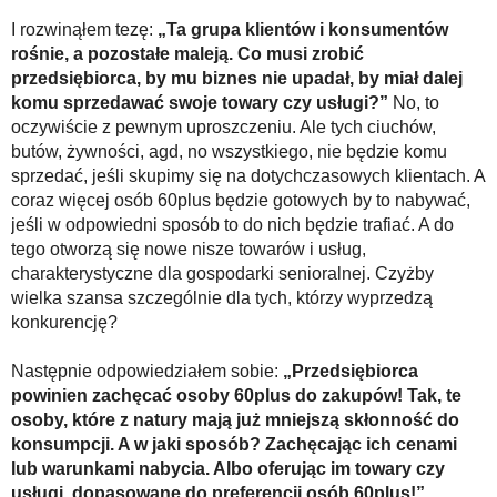
I rozwinąłem tezę:
„Ta grupa klientów i konsumentów
rośnie, a pozostałe maleją. Co musi zrobić
przedsiębiorca, by mu biznes nie upadał, by miał dalej
komu sprzedawać swoje towary czy usługi?”
No, to
oczywiście z pewnym uproszczeniu. Ale tych ciuchów,
butów, żywności, agd, no wszystkiego, nie będzie komu
sprzedać, jeśli skupimy się na dotychczasowych klientach. A
coraz więcej osób 60plus będzie gotowych by to nabywać,
jeśli w odpowiedni sposób to do nich będzie trafiać. A do
tego otworzą się nowe nisze towarów i usług,
charakterystyczne dla gospodarki senioralnej. Czyżby
wielka szansa szczególnie dla tych, którzy wyprzedzą
konkurencję?
Następnie odpowiedziałem sobie:
„Przedsiębiorca
powinien zachęcać osoby 60plus do zakupów! Tak, te
osoby, które z natury mają już mniejszą skłonność do
konsumpcji. A w jaki sposób? Zachęcając ich cenami
lub warunkami nabycia. Albo oferując im towary czy
usługi, dopasowane do preferencji osób 60plus!”