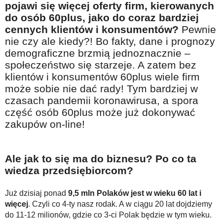
pojawi się więcej oferty firm, kierowanych
Na wesoło
do osób 60plus, jako do coraz bardziej
Hobby i pasje
cennych klientów i konsumentów?
Pewnie
nie czy ale kiedy?! Bo fakty, dane i prognozy
Żyj aktywnie
demograficzne brzmią jednoznacznie –
60plus - najcenniejsi klienci
społeczeństwo się starzeje. A zatem bez
klientów i konsumentów 60plus wiele firm
Dobra opieka
może sobie nie dać rady! Tym bardziej w
Warto naśladować
czasach pandemii koronawirusa, a spora
Coś dla ducha
część osób 60plus może już dokonywać
zakupów on-line!
Smacznie i zdrowo
O finansach i społeczeństwie - edukacja nie tylko dla 60plus
Ale jak to się ma do biznesu? Po co ta
Ciekawe książki
wiedza przedsiębiorcom?
Stop samotności
Już dzisiaj ponad
9,5 mln Polaków jest w wieku 60 lat i
Z internetem za pan brat
więcej
. Czyli co 4-ty nasz rodak. A w ciągu 20 lat dojdziemy
Bezpiecznie i w zgodzie z prawem
do 11-12 milionów, gdzie co 3-ci Polak będzie w tym wieku.