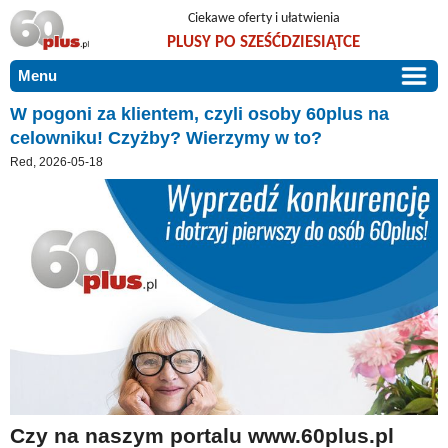
Ciekawe oferty i ułatwienia
PLUSY PO SZEŚĆDZIESIĄTCE
Menu
START
W pogoni za klientem, czyli osoby 60plus na
celowniku! Czyżby? Wierzymy w to?
PROMOCJE
Red, 2026-05-18
ARTYKUŁY
DLA BLISKICH
Szczególnie polecamy
ZGŁOŚ OFERTĘ
Użyteczne porady
O NAS
Szlachetne zdrowie
KONTAKT
Mieszkaj wygodnie i bez barier
Warto wiedzieć!
Podróże i wypoczynek
Taniej, okazyjnie, specjalnie dla 60plus
Czy na naszym portalu www.60plus.pl