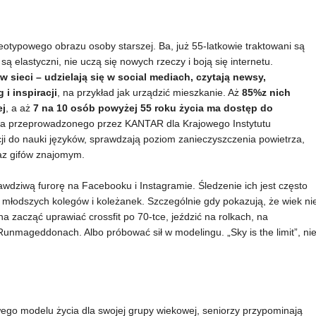
otypowego obrazu osoby starszej. Ba, już 55-latkowie traktowani są
ą elastyczni, nie uczą się nowych rzeczy i boją się internetu.
 sieci – udzielają się w social mediach, czytają newsy,
i inspiracji
, na przykład jak urządzić mieszkanie. Aż
85%z nich
ej
, a aż
7 na 10 osób powyżej 55 roku życia ma dostęp do
ia przeprowadzonego przez KANTAR dla Krajowego Instytutu
cji do nauki języków, sprawdzają poziom zanieczyszczenia powietrza,
raz gifów znajomym.
rawdziwą furorę na Facebooku i Instagramie. Śledzenie ich jest często
h młodszych kolegów i koleżanek. Szczególnie gdy pokazują, że wiek ni
a zacząć uprawiać crossfit po 70-tce, jeździć na rolkach, na
Runmageddonach. Albo próbować sił w modelingu. „Sky is the limit”, ni
ego modelu życia dla swojej grupy wiekowej, seniorzy przypominają