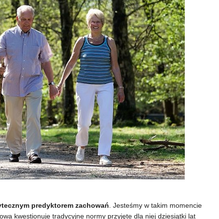
użytecznym predyktorem zachowań
. Jesteśmy w takim momencie
owa kwestionuje tradycyjne normy przyjęte dla niej dziesiątki lat