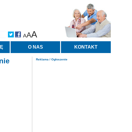
A
A
A
TĘ
O NAS
KONTAKT
nie
Reklama / Ogłoszenie
.