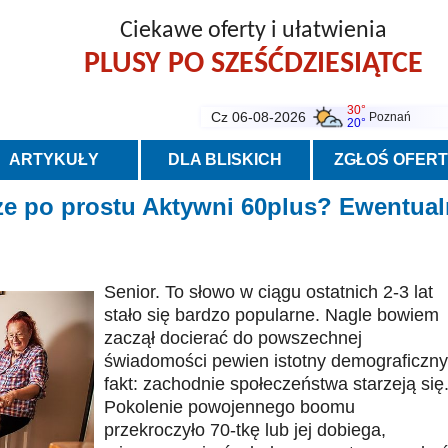
Ciekawe oferty i ułatwienia
PLUSY PO SZEŚĆDZIESIĄTCE
30°
Cz 06-08-2026
Poznań
20°
ARTYKUŁY
DLA BLISKICH
ZGŁOŚ OFER
oże po prostu Aktywni 60plus? Ewentual
Senior. To słowo w ciągu ostatnich 2-3 lat
stało się bardzo popularne. Nagle bowiem
zaczął docierać do powszechnej
świadomości pewien istotny demograficzny
fakt: zachodnie społeczeństwa starzeją się
Pokolenie powojennego boomu
przekroczyło 70-tkę lub jej dobiega,