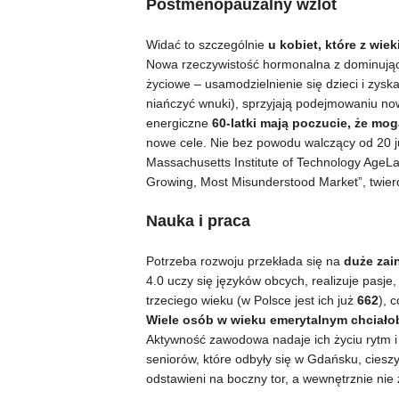
Postmenopauzalny wzlot
Widać to szczególnie
u kobiet, które z wie
Nowa rzeczywistość hormonalna z dominując
życiowe – usamodzielnienie się dzieci i zyska
niańczyć wnuki), sprzyjają podejmowaniu n
energiczne
60-latki mają poczucie, że mo
nowe cele. Nie bez powodu walczący od 20 ju
Massachusetts Institute of Technology AgeLa
Growing, Most Misunderstood Market”, twier
Nauka i praca
Potrzeba rozwoju przekłada się na
duże zai
4.0 uczy się języków obcych, realizuje pasje,
trzeciego wieku (w Polsce jest ich już
662
), 
Wiele osób w wieku emerytalnym chciało
Aktywność zawodowa nadaje ich życiu rytm i s
seniorów, które odbyły się w Gdańsku, cieszył
odstawieni na boczny tor, a wewnętrznie nie 