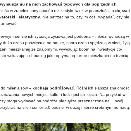
w wymuszaniu na nich zachowań typowych dla poprzednich
słość w zupełnie inny sposób niż kiedykolwiek w przeszłości, a
dojrzali
atorski i elastyczny
. Nie patrząc na to, czy im coś „wypada”, czy nie.
 marnować.
ewnym sensie ich sytuacja życiowa jest podobna – młodzi wchodzą w
py dużo czasu poświęcają na naukę, sporo czasu spędzają w sieci, żyją
strzeni mieszkalnej ze znajomymi, wywołując boom na inwestycje co-
często wskazują co-housing jako optymalną formę mieszkania na trzecią
 do milenialsów –
kochają podróżować
. Różni ich słabsza znajomość
oznawania nowych miejsc, kultur i ludzi jest silniejsza. Na przykład w
ci, czy mogą wydawać na podróże pieniądze przeznaczone na… swój
przybrać na sile i senior 5.0 będzie w dużej mierze srebrnym nomadą.