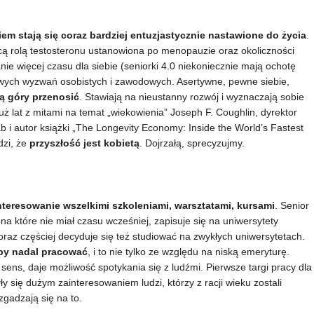
kiem stają się coraz bardziej entuzjastycznie nastawione do życia
.
ą rolą testosteronu ustanowiona po menopauzie oraz okoliczności
nie więcej czasu dla siebie (seniorki 4.0 niekoniecznie mają ochotę
owych wyzwań osobistych i zawodowych. Asertywne, pewne siebie,
gą góry przenosić
. Stawiają na nieustanny rozwój i wyznaczają sobie
ż lat z mitami na temat „wiekowienia” Joseph F. Coughlin, dyrektor
b i autor książki „The Longevity Economy: Inside the World’s Fastest
dzi, że
przyszłość jest kobietą
. Dojrzałą, sprecyzujmy.
nteresowanie wszelkimi szkoleniami, warsztatami, kursami
. Senior
 na które nie miał czasu wcześniej, zapisuje się na uniwersytety
coraz częściej decyduje się też studiować na zwykłych uniwersytetach.
by nadal pracować
, i to nie tylko ze względu na niską emeryturę.
ens, daje możliwość spotykania się z ludźmi. Pierwsze targi pracy dla
y się dużym zainteresowaniem ludzi, którzy z racji wieku zostali
zgadzają się na to.