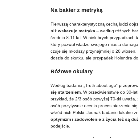
Na bakier z metryką
Pierwszą charakterystyczną cechą ludzi dojrza
niż wskazuje metryka
– według różnych ba
średnio 8-11 lat. W niektórych przypadkach ta
który pozwał władze swojego miasta domagają
czuje się młodszy przynajmniej o 20 wiosen, a
doszła do skutku, ale przypadek Holendra dob
Różowe okulary
Według badania „Truth about age” przeprow
się starzeniem
. W przeciwieństwie do 30-la
przykład, że 2/3 osób powyżej 70-tki uważa, 
osób pozytywnie ocenia proces starzenia się.
wśród nich Polski. Jednak badanie lokalne 
optymizm i zadowolenie z życia też są du
podejście.