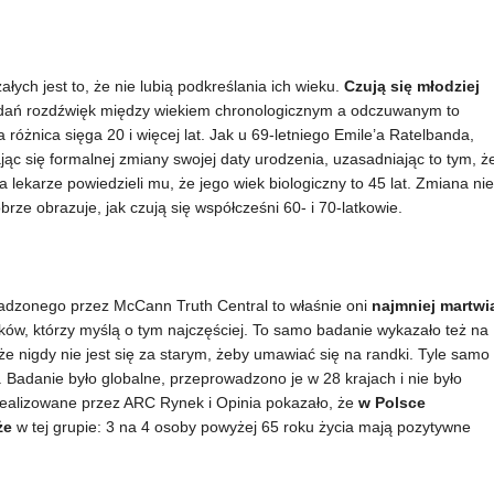
łych jest to, że nie lubią podkreślania ich wieku.
Czują się młodziej
dań rozdźwięk między wiekiem chronologicznym a odczuwanym to
 różnica sięga 20 i więcej lat. Jak u 69-letniego Emile’a Ratelbanda,
c się formalnej zmiany swojej daty urodzenia, uzasadniając to tym, ż
 lekarze powiedzieli mu, że jego wiek biologiczny to 45 lat. Zmiana nie
rze obrazuje, jak czują się współcześni 60- i 70-latkowie.
adzonego przez McCann Truth Central to właśnie oni
najmniej martwi
tków, którzy myślą o tym najczęściej. To samo badanie wykazało też na
że nigdy nie jest się za starym, żeby umawiać się na randki. Tyle samo
 Badanie było globalne, przeprowadzono je w 28 krajach i nie było
zrealizowane przez ARC Rynek i Opinia pokazało, że
w Polsce
że
w tej grupie: 3 na 4 osoby powyżej 65 roku życia mają pozytywne