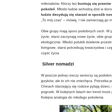
milenialsów. Którzy też
buntują się przeci
pokoleń
. Młodzi ludzie wchodzą dziś w doro
ludzie decydują się starzeć w sposób now
„To mój czas” – mówią. I nie zamierzają go
Obie grupy mają sporo podobnych cech. W p
życie, starsi zaczynają nowe życie, obie gru
ekologicznie. Młodzi polubili dzielenie prze
livingowe, starsi potrzebują towarzystwa i 
część życia.
Silver nomadzi
W jeszcze jednej rzeczy seniorzy są podobni
języków, ale to ich nie zniechęca. Potrzeba p
Chinach starzejący się rodzice pytają dzie
pogrzeb. W kolejnych latach ten trend może 
Kolejna analogia do młodego pokolenia.