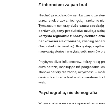
Z internetem za pan brat
Niechęć pracodawców wynika często ze stere
przez rynek pracy z niechęcią – rzekomo nie s
Tymczasem seniorzy
dużo czasu spędzają w
porównują ceny produktów, szukają usług 
korzysta regularnie z poczty elektroniczn
bankowości elektronicznej
(według badan
Gospodarki Senioralnej). Korzystają z aplika
nagrywają stories i wysyłają setki memów o
Przybywa silver influencerów, którzy robią p
dużo bardziej inspirujące niż podglądanie ic
stanowi bariery dla żadnej aktywności – możn
deskorolce, brać udział w ultramaratonach i 
wiek.
Psychografia, nie demografia
W tym apetycie na życie i wprowadzaniu now