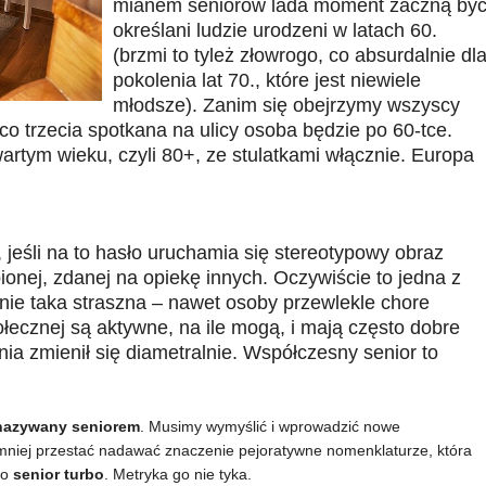
mianem seniorów lada moment zaczną by
określani ludzie urodzeni w latach 60.
(brzmi to tyleż złowrogo, co absurdalnie dl
pokolenia lat 70., które jest niewiele
młodsze). Zanim się obejrzymy wszyscy
o trzecia spotkana na ulicy osoba będzie po 60-tce.
wartym wieku, czyli 80+, ze stulatkami włącznie. Europa
 jeśli na to hasło uruchamia się stereotypowy obraz
ionej, zdanej na opiekę innych. Oczywiście to jedna z
 nie taka straszna – nawet osoby przewlekle chore
cznej są aktywne, na ile mogą, i mają często dobre
enia zmienił się diametralnie. Współczesny senior to
ć nazywany seniorem
. Musimy wymyślić i wprowadzić nowe
ajmniej przestać nadawać znaczenie pejoratywne nomenklaturze, która
to
senior turbo
. Metryka go nie tyka.