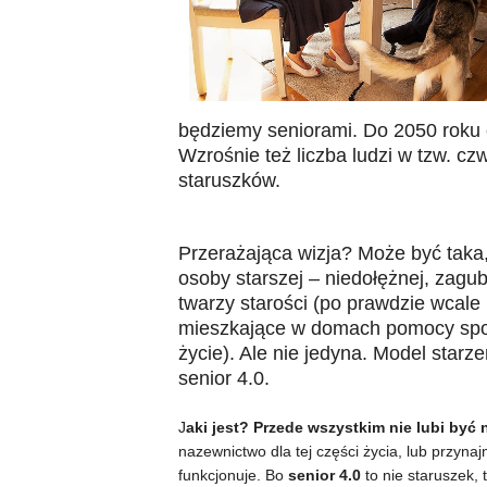
będziemy seniorami. Do 2050 roku c
Wzrośnie też liczba ludzi w tzw. cz
staruszków.
Przerażająca wizja? Może być taka,
osoby starszej – niedołężnej, zagub
twarzy starości (po prawdzie wcale
mieszkające w domach pomocy społe
życie). Ale nie jedyna. Model starz
senior 4.0.
J
aki jest? Przede wszystkim nie lubi by
nazewnictwo dla tej części życia, lub przyn
funkcjonuje. Bo
senior 4.0
to nie staruszek, 