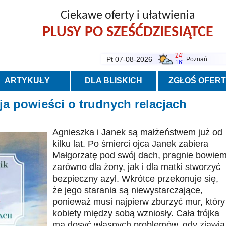
Ciekawe oferty i ułatwienia
PLUSY PO SZEŚĆDZIESIĄTCE
24°
Pt 07-08-2026
Poznań
16°
ARTYKUŁY
DLA BLISKICH
ZGŁOŚ OFER
ja powieści o trudnych relacjach
Agnieszka i Janek są małżeństwem już od
kilku lat. Po śmierci ojca Janek zabiera
Małgorzatę pod swój dach, pragnie bowie
zarówno dla żony, jak i dla matki stworzyć
bezpieczny azyl. Wkrótce przekonuje się,
że jego starania są niewystarczające,
ponieważ musi najpierw zburzyć mur, który
kobiety między sobą wzniosły. Cała trójka
ma dosyć własnych problemów, gdy zjawia