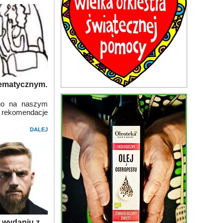
 tematycznym.
go na naszym
 i rekomendacje
DALEJ
w wydaniu z