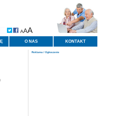
A
A
A
TĘ
O NAS
KONTAKT
Reklama / Ogłoszenie
m