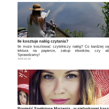
Ile kosztuje nałóg czytania?
Ile może kosztować czytelniczy nałóg? Co bardziej si
lektura na papierze, zakup ebooków, czy ab
Sprawdzamy!
2025-02-28
Powieść Spełnione Marzenia - w sielankowej kasz