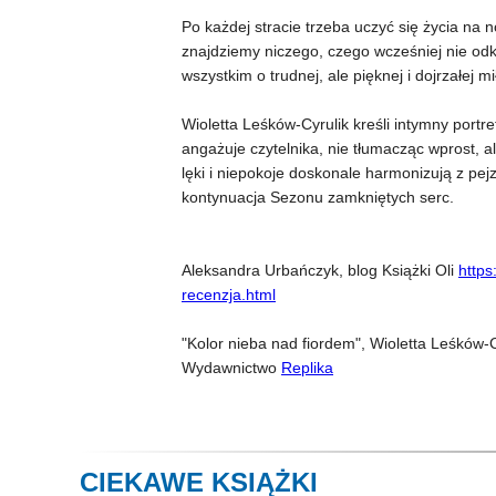
Po każdej stracie trzeba uczyć się życia na
znajdziemy niczego, czego wcześniej nie od
wszystkim o trudnej, ale pięknej i dojrzałej mi
Wioletta Leśków-Cyrulik kreśli intymny portr
angażuje czytelnika, nie tłumacząc wprost, 
lęki i niepokoje doskonale harmonizują z pejz
kontynuacja Sezonu zamkniętych serc.
Aleksandra Urbańczyk, blog Książki Oli
https
recenzja.html
"Kolor nieba nad fiordem", Wioletta Leśków-C
Wydawnictwo
Replika
CIEKAWE KSIĄŻKI