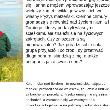
się Hanna z mężem wprowadzając jeszcze
większy zamęt i wikłając wszystkich we
własny kryzys małżeński. Ciemne chmury
gromadzą się również nad życiem Kamila i
Tomiego, którzy podążyli własnymi
ścieżkami, ale znaleźli się na życiowych
zakrętach. Czy zniszczenia są
nieodwracalne? Jak poradzi sobie cała
grupa przyjaciół i co zrobi, by przetrwać
długą ponurą islandzką zimę, a także
przegonić ją ze swoich serc?
Kolor nieba nad fiordem - to powieść skłaniająca do
refleksji; prowadząca do wniosków, że uczucia ludzkie
są kruche jak porcelana i trzeba umiejętnie się z nimi
obchodzić, a zatracanie się we własnym bólu
powoduje zobojętnienie na potrzeby osoby, która stoi