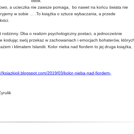
obok.
 nowo, a ucieczka nie zawsze pomaga, bo nawet na końcu świata nie
kryjemy w sobie … .To książka o sztuce wybaczania, a przede
łości.
et rodzinny. Dba o realizm psychologiczny postaci, a jednocześnie
ale kodując swój przekaz w zachowaniach i emocjach bohaterów, któryc
ażem i klimatem Islandii. Kolor nieba nad fiordem to jej druga książka,
://ksiazkioli.blogspot.com/2019/03/kolor-nieba-nad-fiordem-
yrulik