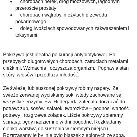
chorobach nerek, dróg moczowych, łagodnym
przeroście prostaty
chorobach wątroby, nieżytach przewodu
pokarmowego
dolegliwościach spowodowanych zakwaszeniem i
toksynami.
Pokrzywa jest idealna po kuracji antybiotykowej. Po
przebytych długotrwałych chorobach, zatruciach metalami
ciężkimi. Wzmacnia i oczyszcza organizm. Poprawia stan
skóry, włosów i przedłuża młodość.
Ze świeżej lub suszonej pokrzywy robimy napary. Ze
świeżo zerwanej wyciskamy soki wtedy zachowane są
wszystkie enzymy. Św. Hildegarda zalecała dorzucać do
potraw: zup, sosów, sałatek, twarożków – podnosi wartość
potrawy i rozgrzewa żołądek. Liście pokrzywy zbieramy
ścinając pędy nadziemne w dni pogodne. Rozkładamy
cienką warstwą do suszenia w ciemnym miejscu.
Roztrząsamy je by nie było blaszek zlepionych ze sobą,