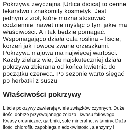
Pokrzywa zwyczajna [Urtica dioica] to cenne
Na wesoło
lekarstwo i znakomity kosmetyk. Jest
Hobby i pasje
jednym z ziół, które można stosować
codziennie, nawet nie myśląc o tym jakie ma
Żyj aktywnie
właściwości. A i tak będzie pomagać.
60plus - najcenniejsi klienci
Wspomagająco działa cała roślina – liście,
Dobra opieka
korzeń jak i owoce zwane orzeszkami.
Pokrzywa majowa ma najwięcej wartości.
Warto naśladować
Każdy zielarz wie, że najskuteczniej działa
Coś dla ducha
pokrzywa zbierana od końca kwietnia do
początku czerwca. Po sezonie warto sięgać
Smacznie i zdrowo
po herbatki z suszu.
O finansach i społeczeństwie - edukacja nie tylko dla 60plus
Właściwości pokrzywy
Ciekawe książki
Stop samotności
Liście pokrzywy zawierają wiele związków czynnych. Duże
ilości dobrze przyswajanego żelaza i kwasu foliowego.
Z internetem za pan brat
Kwasy organiczne, garbniki, sole mineralne, witaminy. Duża
Bezpiecznie i w zgodzie z prawem
ilości chlorofilu zapobiega niedokrwistości, a enzymy i