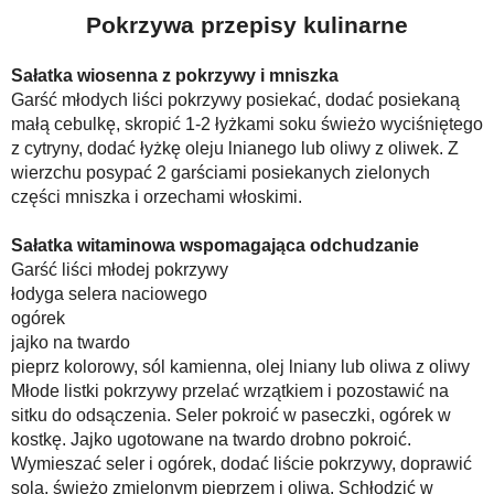
Pokrzywa przepisy kulinarne
Sałatka wiosenna z pokrzywy i mniszka
Garść młodych liści pokrzywy posiekać, dodać posiekaną
małą cebulkę, skropić 1-2 łyżkami soku świeżo wyciśniętego
z cytryny, dodać łyżkę oleju lnianego lub oliwy z oliwek. Z
wierzchu posypać 2 garściami posiekanych zielonych
części mniszka i orzechami włoskimi.
Sałatka witaminowa wspomagająca odchudzanie
Garść liści młodej pokrzywy
łodyga selera naciowego
ogórek
jajko na twardo
pieprz kolorowy, sól kamienna, olej lniany lub oliwa z oliwy
Młode listki pokrzywy przelać wrzątkiem i pozostawić na
sitku do odsączenia. Seler pokroić w paseczki, ogórek w
kostkę. Jajko ugotowane na twardo drobno pokroić.
Wymieszać seler i ogórek, dodać liście pokrzywy, doprawić
solą, świeżo zmielonym pieprzem i oliwą. Schłodzić w