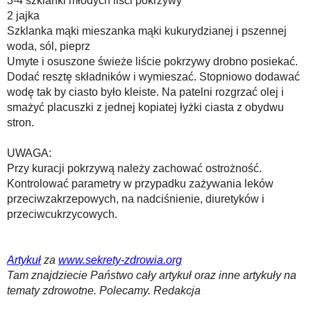
3-4 szklanki młodych liści pokrzywy
2 jajka
Szklanka mąki mieszanka mąki kukurydzianej i pszennej
woda, sól, pieprz
Umyte i osuszone świeże liście pokrzywy drobno posiekać.
Dodać resztę składników i wymieszać. Stopniowo dodawać
wodę tak by ciasto było kleiste. Na patelni rozgrzać olej i
smażyć placuszki z jednej kopiatej łyżki ciasta z obydwu
stron.
UWAGA:
Przy kuracji pokrzywą należy zachować ostrożność.
Kontrolować parametry w przypadku zażywania leków
przeciwzakrzepowych, na nadciśnienie, diuretyków i
przeciwcukrzycowych.
Artykuł
za
www.sekrety-zdrowia.org
Tam znajdziecie Państwo cały artykuł oraz inne artykuły na
tematy zdrowotne. Polecamy. Redakcja