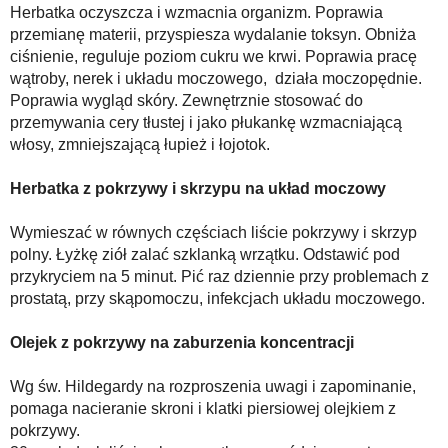
Herbatka oczyszcza i wzmacnia organizm. Poprawia
przemianę materii, przyspiesza wydalanie toksyn. Obniża
ciśnienie, reguluje poziom cukru we krwi. Poprawia pracę
wątroby, nerek i układu moczowego, działa moczopędnie.
Poprawia wygląd skóry. Zewnętrznie stosować do
przemywania cery tłustej i jako płukankę wzmacniającą
włosy, zmniejszającą łupież i łojotok.
Herbatka z pokrzywy i skrzypu na układ moczowy
Wymieszać w równych częściach liście pokrzywy i skrzyp
polny. Łyżkę ziół zalać szklanką wrzątku. Odstawić pod
przykryciem na 5 minut. Pić raz dziennie przy problemach z
prostatą, przy skąpomoczu, infekcjach układu moczowego.
Olejek z pokrzywy na zaburzenia koncentracji
Wg św. Hildegardy na rozproszenia uwagi i zapominanie,
pomaga nacieranie skroni i klatki piersiowej olejkiem z
pokrzywy.