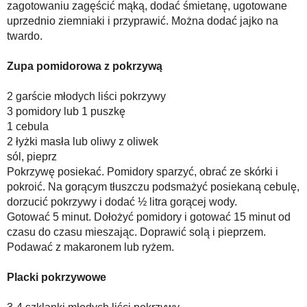
zagotowaniu zagęścić mąką, dodać śmietanę, ugotowane
uprzednio ziemniaki i przyprawić. Można dodać jajko na
twardo.
Zupa pomidorowa z pokrzywą
2 garście młodych liści pokrzywy
3 pomidory lub 1 puszkę
1 cebula
2 łyżki masła lub oliwy z oliwek
sól, pieprz
Pokrzywę posiekać. Pomidory sparzyć, obrać ze skórki i
pokroić. Na gorącym tłuszczu podsmażyć posiekaną cebulę,
dorzucić pokrzywy i dodać ½ litra gorącej wody.
Gotować 5 minut. Dołożyć pomidory i gotować 15 minut od
czasu do czasu mieszając. Doprawić solą i pieprzem.
Podawać z makaronem lub ryżem.
Placki pokrzywowe