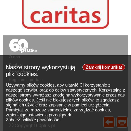
O nas
Kontakt
Nasze strony wykorzystują
Zamknij komunikat
Zgłoś ofertę
pliki cookies.
Regulamin portalu
Używamy plików cookies, aby ułatwić Ci korzystanie z
Regulamin ofert i informacji
naszego serwisu oraz do celów statystycznych. Korzystając z
naszej strony wyrażasz zgodę na wykorzystywanie przez nas
Regulamin reklam
plików cookies. Jeśli nie blokujesz tych plików, to zgadzasz
Pytania i odpowiedzi
się na ich użycie oraz zapisanie w pamięci urządzenia.
Pamiętaj, że możesz samodzielnie zarządzać cookies,
Cennik
zmieniając ustawienia przeglądarki.
60plus - demografia i rynek
Zobacz politykę prywatności
©
Copyright 60plus.pl