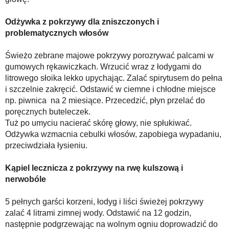
Odżywka z pokrzywy dla zniszczonych i
problematycznych włosów
Świeżo zebrane majowe pokrzywy porozrywać palcami w
gumowych rękawiczkach. Wrzucić wraz z łodygami do
litrowego słoika lekko upychając. Zalać spirytusem do pełna
i szczelnie zakręcić. Odstawić w ciemne i chłodne miejsce
np. piwnica na 2 miesiące. Przecedzić, płyn przelać do
poręcznych buteleczek.
Tuż po umyciu nacierać skórę głowy, nie spłukiwać.
Odżywka wzmacnia cebulki włosów, zapobiega wypadaniu,
przeciwdziała łysieniu.
Kąpiel lecznicza z pokrzywy na rwę kulszową i
nerwobóle
5 pełnych garści korzeni, łodyg i liści świeżej pokrzywy
zalać 4 litrami zimnej wody. Odstawić na 12 godzin,
następnie podgrzewając na wolnym ogniu doprowadzić do