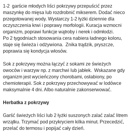
1-2 garście młodych liści pokrzywy przepuścić przez
maszynkę do mięsa lub rozdrobnić mikserem. Dodać nieco
przegotowanej wody. Wystarczy 1-2 łyżki dziennie dla
oczyszczenia krwi i poprawy morfologii. Kuracja wzmocni
organizm, poprawi funkcje wątroby i nerek i odmłodzi.
Po 2 tygodniach stosowania cera nabiera ładnego koloru,
staje się świeża i odżywiona. Znika trądzik, pryszcze,
poprawia się kondycja włosów.
Sok z pokrzywy można łączyć z sokami ze świeżych
owoców i warzyw np. z marchwi lub jabłek. Wskazane gdy
organizm jest wycieńczony chorobami, osłabiony, po
chemioterapii. Sok z pokrzywy przechowywać w lodówce
maksymalnie 4 dni. Albo naturalnie zakonserwować.
Herbatka z pokrzywy
Garść świeżych liści lub 2 łyżki suszonych zalać zalać litrem
wrzątku. Trzymać pod przykryciem kilka minut. Przecedzić,
przelać do termosu i popijać cały dzień.