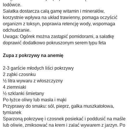
lodówce.
Sałatka dostarcza całą gamę witamin i minerałów,
korzystnie wpływa na układ trawienny, pomaga oczyścić
organizm z toksyn, poprawia retencję wody, wspomaga
odchudzanie.
Uwaga: Ogórek można zastąpić pomidorami, a sałatkę
doprawić dodatkowo pokruszonym serem typu feta
Zupa z pokrzywy na anemię
2-3 garście młodych liści pokrzywy
2 ząbki czosnku
½ litra wywaru z włoszczyzny
4 ziemniaki
½ szklanki śmietany
Po łyżce oliwy lub masła i mąki
Przyprawy do smaku: sól, pieprz, gałka muszkatołowa,
tymianek
Sparzoną pokrzywę i czosnek posiekać i poddusić na maśle
lub oliwie, zmiksować na krem i zalać wywarem z jarzyn. Po