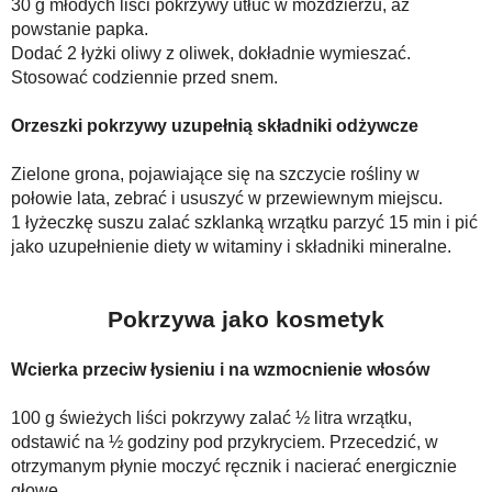
30 g młodych liści pokrzywy utłuc w moździerzu, aż
powstanie papka.
Dodać 2 łyżki oliwy z oliwek, dokładnie wymieszać.
Stosować codziennie przed snem.
Orzeszki pokrzywy uzupełnią składniki odżywcze
Zielone grona, pojawiające się na szczycie rośliny w
połowie lata, zebrać i ususzyć w przewiewnym miejscu.
1 łyżeczkę suszu zalać szklanką wrzątku parzyć 15 min i pić
jako uzupełnienie diety w witaminy i składniki mineralne.
Pokrzywa jako kosmetyk
Wcierka przeciw łysieniu i na wzmocnienie włosów
100 g świeżych liści pokrzywy zalać ½ litra wrzątku,
odstawić na ½ godziny pod przykryciem. Przecedzić, w
otrzymanym płynie moczyć ręcznik i nacierać energicznie
głowę.