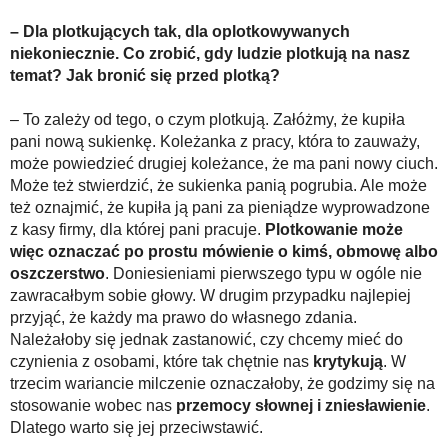
– Dla plotkujących tak, dla oplotkowywanych
niekoniecznie. Co zrobić, gdy ludzie plotkują na nasz
temat? Jak bronić się przed plotką?
– To zależy od tego, o czym plotkują. Załóżmy, że kupiła
pani nową sukienkę. Koleżanka z pracy, która to zauważy,
może powiedzieć drugiej koleżance, że ma pani nowy ciuch.
Może też stwierdzić, że sukienka panią pogrubia. Ale może
też oznajmić, że kupiła ją pani za pieniądze wyprowadzone
z kasy firmy, dla której pani pracuje.
Plotkowanie może
więc oznaczać po prostu mówienie o kimś, obmowę albo
oszczerstwo
. Doniesieniami pierwszego typu w ogóle nie
zawracałbym sobie głowy. W drugim przypadku najlepiej
przyjąć, że każdy ma prawo do własnego zdania.
Należałoby się jednak zastanowić, czy chcemy mieć do
czynienia z osobami, które tak chętnie nas
krytykują
. W
trzecim wariancie milczenie oznaczałoby, że godzimy się na
stosowanie wobec nas
przemocy słownej i zniesławienie
.
Dlatego warto się jej przeciwstawić.