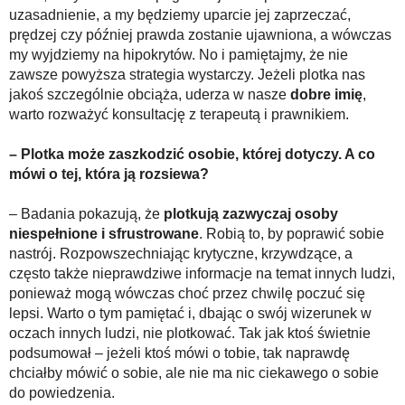
uzasadnienie, a my będziemy uparcie jej zaprzeczać,
prędzej czy później prawda zostanie ujawniona, a wówczas
my wyjdziemy na hipokrytów. No i pamiętajmy, że nie
zawsze powyższa strategia wystarczy. Jeżeli plotka nas
jakoś szczególnie obciąża, uderza w nasze
dobre imię
,
warto rozważyć konsultację z terapeutą i prawnikiem.
– Plotka może zaszkodzić osobie, której dotyczy. A co
mówi o tej, która ją rozsiewa?
– Badania pokazują, że
plotkują zazwyczaj osoby
niespełnione i sfrustrowane
. Robią to, by poprawić sobie
nastrój. Rozpowszechniając krytyczne, krzywdzące, a
często także nieprawdziwe informacje na temat innych ludzi,
ponieważ mogą wówczas choć przez chwilę poczuć się
lepsi. Warto o tym pamiętać i, dbając o swój wizerunek w
oczach innych ludzi, nie plotkować. Tak jak ktoś świetnie
podsumował – jeżeli ktoś mówi o tobie, tak naprawdę
chciałby mówić o sobie, ale nie ma nic ciekawego o sobie
do powiedzenia.