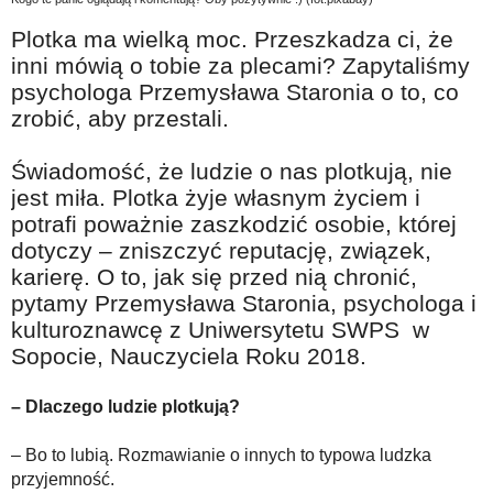
Na wesoło
Plotka ma wielką moc. Przeszkadza ci, że
Hobby i pasje
inni mówią o tobie za plecami? Zapytaliśmy
psychologa Przemysława Staronia o to, co
Żyj aktywnie
zrobić, aby przestali.
60plus - najcenniejsi klienci
Świadomość, że ludzie o nas plotkują, nie
Dobra opieka
jest miła. Plotka żyje własnym życiem i
Warto naśladować
potrafi poważnie zaszkodzić osobie, której
Coś dla ducha
dotyczy – zniszczyć reputację, związek,
karierę. O to, jak się przed nią chronić,
Smacznie i zdrowo
pytamy Przemysława Staronia, psychologa i
O finansach i społeczeństwie - edukacja nie tylko dla 60plus
kulturoznawcę z Uniwersytetu SWPS w
Sopocie, Nauczyciela Roku 2018.
Ciekawe książki
Stop samotności
– Dlaczego ludzie plotkują?
Z internetem za pan brat
– Bo to lubią. Rozmawianie o innych to typowa ludzka
Bezpiecznie i w zgodzie z prawem
przyjemność.