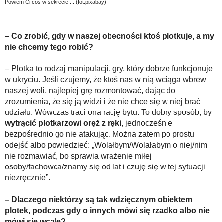
Powiem Ci coś w sekrecie ... (fot.pixabay)
– Co zrobić, gdy w naszej obecności ktoś plotkuje, a my
nie chcemy tego robić?
– Plotka to rodzaj manipulacji, gry, który dobrze funkcjonuje
w ukryciu. Jeśli czujemy, że ktoś nas w nią wciąga wbrew
naszej woli, najlepiej grę rozmontować, dając do
zrozumienia, że się ją widzi i że nie chce się w niej brać
udziału. Wówczas traci ona rację bytu. To dobry sposób, by
wytrącić plotkarzowi oręż z ręki
, jednocześnie
bezpośrednio go nie atakując. Można zatem po prostu
odejść albo powiedzieć: „Wolałbym/Wolałabym o niej/nim
nie rozmawiać, bo sprawia wrażenie miłej
osoby/fachowca/znamy się od lat i czuję się w tej sytuacji
niezręcznie”.
– Dlaczego niektórzy są tak wdzięcznym obiektem
plotek, podczas gdy o innych mówi się rzadko albo nie
mówi się wcale?