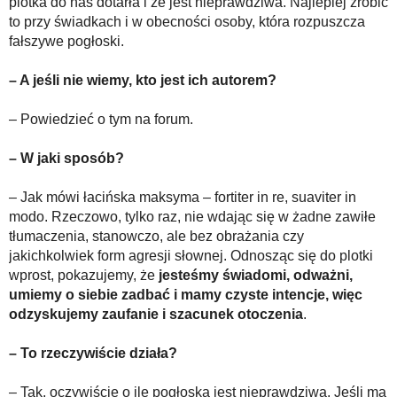
plotka do nas dotarła i że jest nieprawdziwa. Najlepiej zrobić
to przy świadkach i w obecności osoby, która rozpuszcza
fałszywe pogłoski.
– A jeśli nie wiemy, kto jest ich autorem?
– Powiedzieć o tym na forum.
– W jaki sposób?
– Jak mówi łacińska maksyma – fortiter in re, suaviter in
modo. Rzeczowo, tylko raz, nie wdając się w żadne zawiłe
tłumaczenia, stanowczo, ale bez obrażania czy
jakichkolwiek form agresji słownej. Odnosząc się do plotki
wprost, pokazujemy, że
jesteśmy świadomi, odważni,
umiemy o siebie zadbać i mamy czyste intencje, więc
odzyskujemy zaufanie i szacunek otoczenia
.
– To rzeczywiście działa?
– Tak, oczywiście o ile pogłoska jest nieprawdziwa. Jeśli ma