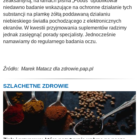
zeaksantyną, na łamach pisma „Foods” opublikował
niedawno badanie wskazujące na ochronne działanie tych
substancji na plamkę żółtą poddawaną działaniu
niebieskiego światła pochodzącego z elektronicznych
ekranów. W kwestii przyjmowania suplementów radzimy
jednak zasięgnąć porady specjalisty. Jednocześnie
namawiamy do regularnego badania oczu.
Źródło: Marek Matacz dla zdrowie.pap.pl
SZLACHETNE ZDROWIE