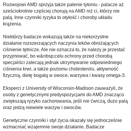
Rozwojowi AMD sprzyja także palenie tytoniu - palacze aż
sześciokrotnie częściej chorują na AMD niż ci, którzy nie
palą. Inne czynniki ryzyka to otyłość i choroby układu
krążenia.
Niektórzy badacze wskazują także na niekorzystne
działanie rozszerzających naczynia leków obniżających
ciśnienie tętnicze. Ale nie oznacza to, że należy je przestać
przyjmować, bo w&nbsp;celu ochrony przed chorobą
specjaliści zalecają jednak utrzymywanie odpowiedniego
ciśnienia krwi, a także poziomu cholesterolu, aktywność
fizyczną, dietę bogatą w owoce, warzywa i kwasy omega-3.
Eksperci z University of Wisconsin-Madison zauważyli, że
osoby z genetycznymi predyspozycjami do AMD znacząco
zwiększają ryzyko zachorowania, jeśli nie ćwiczą, dużo palą
oraz jedzą niewiele warzyw i owoców.
Genetyczne czynniki i styl życia okazały się jednocześnie
wzmacniać wzajemnie swoje działanie. Badacze