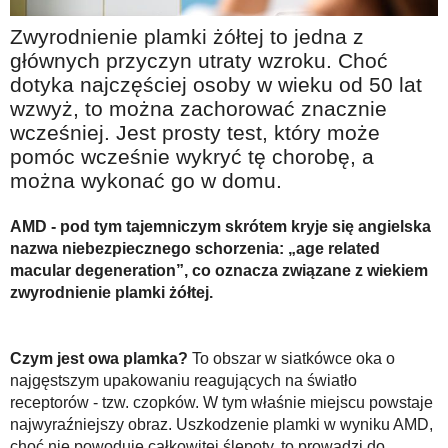
Na wesoło
Zwyrodnienie plamki żółtej to jedna z
Hobby i pasje
głównych przyczyn utraty wzroku. Choć
dotyka najczęściej osoby w wieku od 50 lat
Żyj aktywnie
wzwyż, to można zachorować znacznie
60plus - najcenniejsi klienci
wcześniej. Jest prosty test, który może
Dobra opieka
pomóc wcześnie wykryć tę chorobę, a
można wykonać go w domu.
Warto naśladować
Coś dla ducha
AMD - pod tym tajemniczym skrótem kryje się angielska
nazwa niebezpiecznego schorzenia: „age related
Smacznie i zdrowo
macular degeneration”, co oznacza związane z wiekiem
zwyrodnienie plamki żółtej.
O finansach i społeczeństwie - edukacja nie tylko dla 60plus
Ciekawe książki
Czym jest owa plamka?
To obszar w siatkówce oka o
Stop samotności
najgęstszym upakowaniu reagujących na światło
Z internetem za pan brat
receptorów - tzw. czopków. W tym właśnie miejscu powstaje
najwyraźniejszy obraz. Uszkodzenie plamki w wyniku AMD,
Bezpiecznie i w zgodzie z prawem
choć nie powoduje całkowitej ślepoty, to prowadzi do