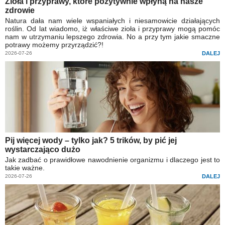
Zioła i przyprawy, które pozytywnie wpłyną na nasze
zdrowie
Natura dała nam wiele wspaniałych i niesamowicie działających
roślin. Od lat wiadomo, iż właściwe zioła i przyprawy mogą pomóc
nam w utrzymaniu lepszego zdrowia. No a przy tym jakie smaczne
potrawy możemy przyrządzić?!
2026-07-26
DALEJ
Pij więcej wody – tylko jak? 5 trików, by pić jej
wystarczająco dużo
Jak zadbać o prawidłowe nawodnienie organizmu i dlaczego jest to
takie ważne.
2026-07-26
DALEJ