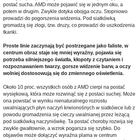
postać sucha. AMD może pojawić się w jednym oku, a
potem w drugim. Zwykle dotyka obojga oczu. Stopniowo
prowadzi do pogorszenia widzenia. Pod siatkówką
gromadzą się złogi, tzw. druzy, co prowadzi do uszkodzenia
tkanki.
Proste linie zaczynają być postrzegane jako faliste, w
centrum obraz staje się mniej wyraźny, pojawia się
potrzeba silniejszego światła, kłopoty z czytaniem i
rozpoznawaniem twarzy, gorsze widzenie barw, a oczy
wolniej dostosowują się do zmiennego oświetlenia.
Około 10 proc. wszystkich osób z AMD cierpi na postać
wysiękową, która może rozwinąć się z postaci suchej. Może
ona powstać w wyniku nienaturalnego rozrostu
uwalniających płyn naczyń krwionośnych w siatkówce lub z
powodu gromadzenia się cieczy uwalnianej przez leżącą
pod siatkówką naczyniówkę. Ta postać choroby rozwija się
zwykle gwałtownie, a wzrok pogarsza się szybko. Do
objawów może dołączyć wyraźna plama w centrum