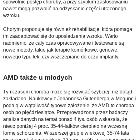
spowolnić postęp choroby, a przy szybkim zastosowaniu
nawet mogą pozwolić na odzyskanie części utraconego
wzroku.
Chorym proponuje się również rehabilitację, która pomaga
im zaadaptować się do upośledzenia wzroku. Warto
nadmienić, że cały czas opracowywane i testowane są
nowe metody, takie jak terapie komórkowe, genowe,
nowego typu leki czy wszczepiane do oczu implanty.
AMD także u młodych
Tymczasem choroba może się rozwijać szybciej, niż dotąd
zakładano. Naukowcy z Johannesa Gutenberga w Moguncji
podają w wątpliwość typowe założenie, że AMD to choroba
osób po pięćdziesiątce. Przeprowadzona przez badaczy
analiza danych na temat ponad 4 tys. osób wskazała, że
nieco poniżej 4 proc. 35-44-latków cierpiało na wczesną
formę schorzenia. W szerszej grupie wiekowej 35-74 lata
wczesne stadium dotykało 12 proc. osób, a zaawansowana