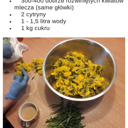
300-400 dobrze rozwiniętych kwiatów
mlecza (same główki)
2 cytryny
1 - 1,5 litra wody
1 kg cukru