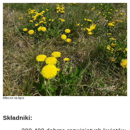
Mlecze na łące
Składniki: