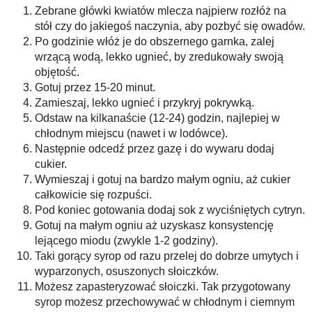
Zebrane główki kwiatów mlecza najpierw rozłóż na
stół czy do jakiegoś naczynia, aby pozbyć się owadów.
Po godzinie włóż je do obszernego garnka, zalej
wrzącą wodą, lekko ugnieć, by zredukowały swoją
objętość.
Gotuj przez 15-20 minut.
Zamieszaj, lekko ugnieć i przykryj pokrywką.
Odstaw na kilkanaście (12-24) godzin, najlepiej w
chłodnym miejscu (nawet i w lodówce).
Następnie odcedź przez gazę i do wywaru dodaj
cukier.
Wymieszaj i gotuj na bardzo małym ogniu, aż cukier
całkowicie się rozpuści.
Pod koniec gotowania dodaj sok z wyciśniętych cytryn.
Gotuj na małym ogniu aż uzyskasz konsystencję
lejącego miodu (zwykle 1-2 godziny).
Taki gorący syrop od razu przelej do dobrze umytych i
wyparzonych, osuszonych słoiczków.
Możesz zapasteryzować słoiczki. Tak przygotowany
syrop możesz przechowywać w chłodnym i ciemnym