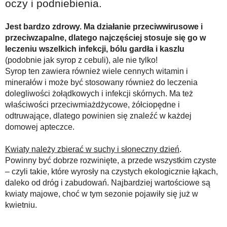
oczy i podniebienia.
Jest bardzo zdrowy. Ma działanie przeciwwirusowe i
przeciwzapalne, dlatego najczęściej stosuje się go w
leczeniu wszelkich infekcji, bólu gardła i kaszlu
(podobnie jak syrop z cebuli), ale nie tylko!
Syrop ten zawiera również wiele cennych witamin i
minerałów i może być stosowany również do leczenia
dolegliwości żołądkowych i infekcji skórnych. Ma też
właściwości przeciwmiażdżycowe, żółciopędne i
odtruwające, dlatego powinien się znaleźć w każdej
domowej apteczce.
Kwiaty należy zbierać w suchy i słoneczny dzień
.
Powinny być dobrze rozwinięte, a przede wszystkim czyste
– czyli takie, które wyrosły na czystych ekologicznie łąkach,
daleko od dróg i zabudowań. Najbardziej wartościowe są
kwiaty majowe, choć w tym sezonie pojawiły się już w
kwietniu.