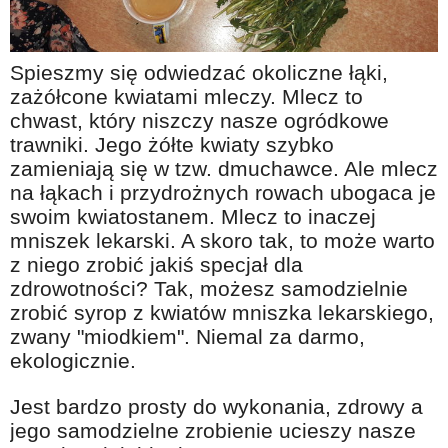
Na wesoło
Hobby i pasje
Spieszmy się odwiedzać okoliczne łąki,
Żyj aktywnie
zażółcone kwiatami mleczy. Mlecz to
chwast, który niszczy nasze ogródkowe
60plus - najcenniejsi klienci
trawniki. Jego żółte kwiaty szybko
Dobra opieka
zamieniają się w tzw. dmuchawce. Ale mlecz
Warto naśladować
na łąkach i przydrożnych rowach ubogaca je
swoim kwiatostanem. Mlecz to inaczej
Coś dla ducha
mniszek lekarski. A skoro tak, to może warto
Smacznie i zdrowo
z niego zrobić jakiś specjał dla
zdrowotności? Tak, możesz samodzielnie
O finansach i społeczeństwie - edukacja nie tylko dla 60plus
zrobić syrop z kwiatów mniszka lekarskiego,
Ciekawe książki
zwany "miodkiem". Niemal za darmo,
ekologicznie.
Stop samotności
Z internetem za pan brat
Jest bardzo prosty do wykonania, zdrowy a
jego samodzielne zrobienie ucieszy nasze
Bezpiecznie i w zgodzie z prawem