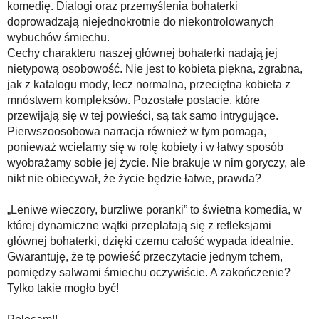
komedię. Dialogi oraz przemyślenia bohaterki
doprowadzają niejednokrotnie do niekontrolowanych
wybuchów śmiechu.
Cechy charakteru naszej głównej bohaterki nadają jej
nietypową osobowość. Nie jest to kobieta piękna, zgrabna,
jak z katalogu mody, lecz normalna, przeciętna kobieta z
mnóstwem kompleksów. Pozostałe postacie, które
przewijają się w tej powieści, są tak samo intrygujące.
Pierwszoosobowa narracja również w tym pomaga,
ponieważ wcielamy się w rolę kobiety i w łatwy sposób
wyobrażamy sobie jej życie. Nie brakuje w nim goryczy, ale
nikt nie obiecywał, że życie będzie łatwe, prawda?
„Leniwe wieczory, burzliwe poranki” to świetna komedia, w
której dynamiczne wątki przeplatają się z refleksjami
głównej bohaterki, dzięki czemu całość wypada idealnie.
Gwarantuję, że tę powieść przeczytacie jednym tchem,
pomiędzy salwami śmiechu oczywiście. A zakończenie?
Tylko takie mogło być!