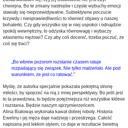
chwiejna. Bo te zmiany nastrojów i częste wybuchy emocji
stawały się nieprzewidywalne. Subiektywne poczucie
krzywdy i niesprawiedliwości to również objawy u naszej
bohaterki. Czy gdy wszystko się w niej uspokoi i odnajdzie
spokój wewnętrzny, to odzyska równowagę i wybaczy
własnemu mężowi? Czy aby coś docenić, trzeba poczuć, że
coś się traci?
„Bo wbrew pozorom rozstanie czasem ratuje
rozpadający się związek. Nie tylko małżeński. Ale pod
warunkiem, że jest co ratować.”
Myślę, że autorka specjalnie pokazała pokrętną stronę
miłości, by spojrzeć na nią z innej perspektywy. Bo jeśli jest
to ta prawdziwa, to będzie potężniejsza niż wszystkie kłótnie
i rozstania. Będzie naszym sprzymierzeńcem.
Alina Białowąs wykonała kawał dobrej roboty. Historia
Eweliny i jej męża daje nadzieję i przestrzega. Całość
napisana jest lekkim stylem, co daje w rezultacie świetną