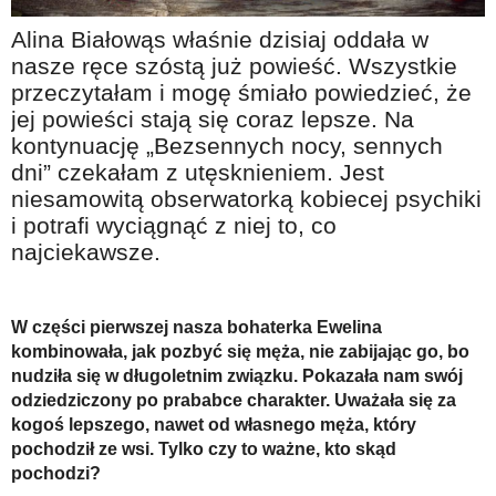
Na wesoło
Alina Białowąs właśnie dzisiaj oddała w
Hobby i pasje
nasze ręce szóstą już powieść. Wszystkie
przeczytałam i mogę śmiało powiedzieć, że
Żyj aktywnie
jej powieści stają się coraz lepsze. Na
60plus - najcenniejsi klienci
kontynuację „Bezsennych nocy, sennych
dni” czekałam z utęsknieniem. Jest
Dobra opieka
niesamowitą obserwatorką kobiecej psychiki
Warto naśladować
i potrafi wyciągnąć z niej to, co
Coś dla ducha
najciekawsze.
Smacznie i zdrowo
O finansach i społeczeństwie - edukacja nie tylko dla 60plus
W części pierwszej nasza bohaterka Ewelina
kombinowała, jak pozbyć się męża, nie zabijając go, bo
Ciekawe książki
nudziła się w długoletnim związku. Pokazała nam swój
odziedziczony po prababce charakter. Uważała się za
Stop samotności
kogoś lepszego, nawet od własnego męża, który
Z internetem za pan brat
pochodził ze wsi. Tylko czy to ważne, kto skąd
pochodzi?
Bezpiecznie i w zgodzie z prawem