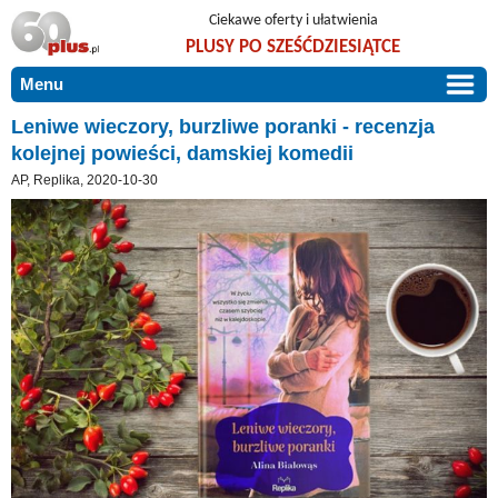
Ciekawe oferty i ułatwienia
PLUSY PO SZEŚĆDZIESIĄTCE
Menu
START
Leniwe wieczory, burzliwe poranki - recenzja
kolejnej powieści, damskiej komedii
PROMOCJE
AP, Replika, 2020-10-30
ARTYKUŁY
DLA BLISKICH
Szczególnie polecamy
ZGŁOŚ OFERTĘ
Użyteczne porady
O NAS
Szlachetne zdrowie
KONTAKT
Mieszkaj wygodnie i bez barier
Warto wiedzieć!
Podróże i wypoczynek
Taniej, okazyjnie, specjalnie dla 60plus