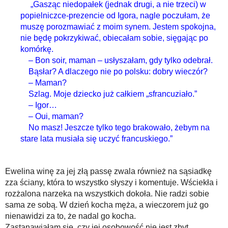
„Gasząc niedopałek (jednak drugi, a nie trzeci) w
popielniczce-prezencie od Igora, nagle poczułam, że
muszę porozmawiać z moim synem. Jestem spokojna,
nie będę pokrzykiwać, obiecałam sobie, sięgając po
komórkę.
– Bon soir, maman – usłyszałam, gdy tylko odebrał.
Bąsłar? A dlaczego nie po polsku: dobry wieczór?
– Maman?
Szlag. Moje dziecko już całkiem „sfrancuziało.”
– Igor…
– Oui, maman?
No masz! Jeszcze tylko tego brakowało, żebym na
stare lata musiała się uczyć francuskiego.”
Ewelina winę za jej złą passę zwala również na sąsiadkę
zza ściany, która to wszystko słyszy i komentuje. Wściekła i
rozżalona narzeka na wszystkich dokoła. Nie radzi sobie
sama ze sobą. W dzień kocha męża, a wieczorem już go
nienawidzi za to, że nadal go kocha.
Zastanawiałam się, czy jej osobowość nie jest zbyt