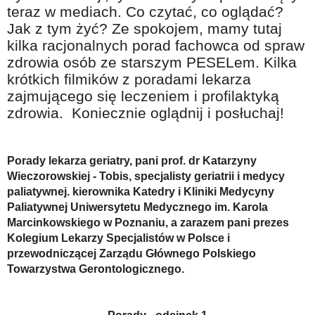
Na wesoło
teraz w mediach. Co czytać, co oglądać?
Jak z tym żyć? Ze spokojem, mamy tutaj
Hobby i pasje
kilka racjonalnych porad fachowca od spraw
Żyj aktywnie
zdrowia osób ze starszym PESELem. Kilka
krótkich filmików z poradami lekarza
60plus - najcenniejsi klienci
zajmującego się leczeniem i profilaktyką
Dobra opieka
zdrowia. Koniecznie oglądnij i posłuchaj!
Warto naśladować
Coś dla ducha
Porady lekarza geriatry, pani prof. dr Katarzyny
Wieczorowskiej - Tobis, specjalisty geriatrii i medycy
Smacznie i zdrowo
paliatywnej. kierownika Katedry i Kliniki Medycyny
O finansach i społeczeństwie - edukacja nie tylko dla 60plus
Paliatywnej Uniwersytetu Medycznego im. Karola
Marcinkowskiego w Poznaniu, a zarazem pani prezes
Ciekawe książki
Kolegium Lekarzy Specjalistów w Polsce i
przewodniczącej Zarządu Głównego Polskiego
Stop samotności
Towarzystwa Gerontologicznego.
Z internetem za pan brat
Bezpiecznie i w zgodzie z prawem