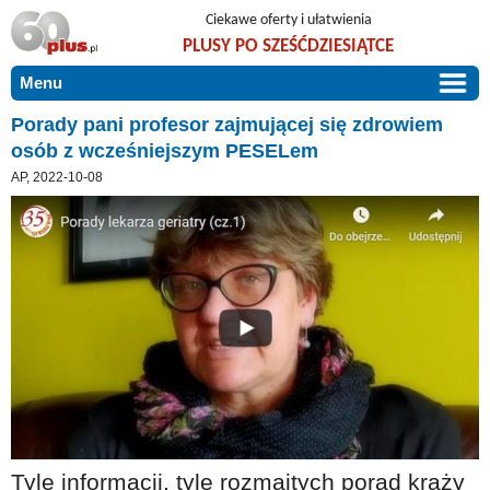
Ciekawe oferty i ułatwienia
PLUSY PO SZEŚĆDZIESIĄTCE
Menu
START
Porady pani profesor zajmującej się zdrowiem
osób z wcześniejszym PESELem
PROMOCJE
AP, 2022-10-08
ARTYKUŁY
DLA BLISKICH
Szczególnie polecamy
ZGŁOŚ OFERTĘ
Użyteczne porady
O NAS
Szlachetne zdrowie
KONTAKT
Mieszkaj wygodnie i bez barier
Warto wiedzieć!
Podróże i wypoczynek
Taniej, okazyjnie, specjalnie dla 60plus
Tyle informacji, tyle rozmaitych porad krąży