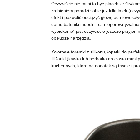
Oczywiście nie musi to być placek ze śliwkam
zrobieniem poradzi sobie już kilkulatek (oc
efekt i pozwolić odciążyć głowę od niewesoł
domu batoniki muesli – są nieporównywalnie
wypiekanie” jest oczywiście jeszcze przyjem
obsłudze narzędzia.
Kolorowe foremki z silikonu, łopatki do perfe
filiżanki (kawka lub herbatka do ciasta musi
kuchennych, które na dodatek są trwałe i pr