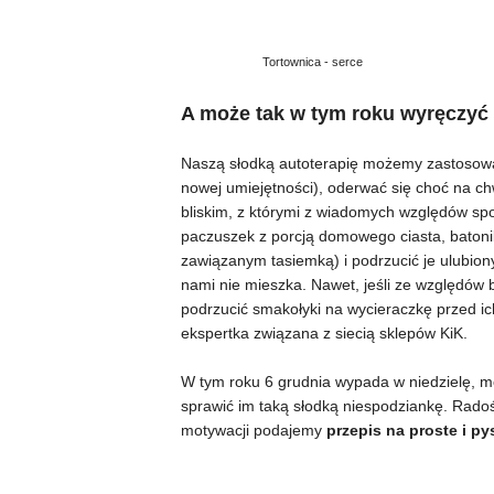
Tortownica - serce
A może tak w tym roku wyręczyć
Naszą słodką autoterapię możemy zastosować,
nowej umiejętności), oderwać się choć na ch
bliskim, z którymi z wiadomych względów spo
paczuszek z porcją domowego ciasta, batoni
zawiązanym tasiemką) i podrzucić je ulubion
nami nie mieszka. Nawet, jeśli ze względów
podrzucić smakołyki na wycieraczkę przed i
ekspertka związana z siecią sklepów KiK.
W tym roku 6 grudnia wypada w niedzielę, m
sprawić im taką słodką niespodziankę. Rad
motywacji podajemy
przepis na proste i p