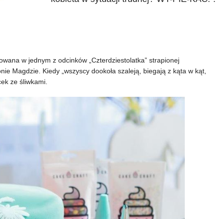
towana w jednym z odcinków „Czterdziestolatka” strapionej
e Magdzie. Kiedy „wszyscy dookoła szaleją, biegają z kąta w kąt,
cek ze śliwkami.