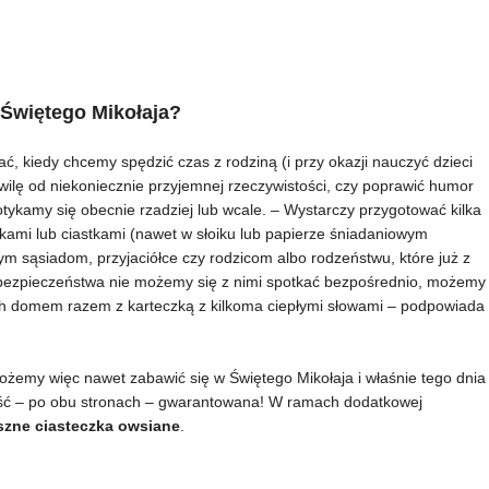
 Świętego Mikołaja?
 kiedy chcemy spędzić czas z rodziną (i przy okazji nauczyć dzieci
wilę od niekoniecznie przyjemnej rzeczywistości, czy poprawić humor
tykamy się obecnie rzadziej lub wcale. – Wystarczy przygotować kilka
kami lub ciastkami (nawet w słoiku lub papierze śniadaniowym
ym sąsiadom, przyjaciółce czy rodzicom albo rodzeństwu, które już z
 bezpieczeństwa nie możemy się z nimi spotkać bezpośrednio, możemy
ch domem razem z karteczką z kilkoma ciepłymi słowami – podpowiada
ożemy więc nawet zabawić się w Świętego Mikołaja i właśnie tego dnia
ość – po obu stronach – gwarantowana! W ramach dodatkowej
yszne ciasteczka owsiane
.