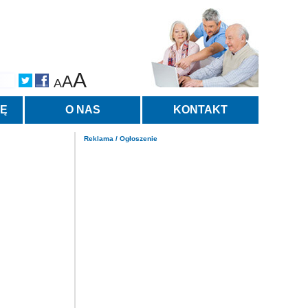
A
A
A
TĘ
O NAS
KONTAKT
Reklama / Ogłoszenie