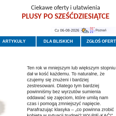
Ciekawe oferty i ułatwienia
PLUSY PO SZEŚĆDZIESIĄTCE
31°
Cz 06-08-2026
Poznań
21°
ARTYKUŁY
DLA BLISKICH
ZGŁOŚ OFER
Ten rok w mniejszym lub większym stopniu
dał w kość każdemu. To naturalne, że
czujemy się znużeni i bardziej
zestresowani. Dlatego tym bardziej
powinniśmy bez wyrzutów sumienia
oddawać się zajęciom, które umilą nam
czas i pomogą zmniejszyć napięcie.
Parafrazując klasyka – „co powinna zrobić
kobieta w sytuacji trudnej? WY-PIE-KAĆ!”.