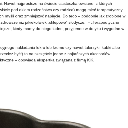
i. Nawet najprostsze na świecie ciasteczka owsiane, z których
zywiście pod okiem rodzeństwa czy rodzica) mogą mieć terapeutyczny
ych myśli oraz zmniejszyć napięcie. Do tego – podobnie jak zrobione w
 zdrowsze niż jakiekolwiek „sklepowe” słodycze. – „Terapeutyczne
niejsze, kiedy mamy do niego ładne, przyjemne w dotyku i wygodne w
kcyjnego nakładania lukru lub kremu czy nawet talerzyki, kubki albo
 przecież być!) to na szczęście jedne z najtańszych akcesoriów
aktyczne – opowiada ekspertka związana z firmą KiK.