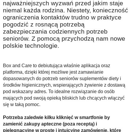
najważniejszych wyzwań przed jakim staje
Na wesoło
niemal każda rodzina. Niestety, konieczność
Hobby i pasje
ograniczenia kontaktów trudno w praktyce
pogodzić z rosnącą potrzebą
Żyj aktywnie
zabezpieczania codziennych potrzeb
60plus - najcenniejsi klienci
seniorów. Z pomocą przychodzą nam nowe
polskie technologie.
Dobra opieka
Warto naśladować
Box and Care to debiutująca właśnie aplikacja oraz
Coś dla ducha
platforma, dzięki której możliwe jest zamawianie
Smacznie i zdrowo
dopasowanych do potrzeb seniorów suplementów diety i
środków higienicznych, wspierających żywienie z dostawą
O finansach i społeczeństwie - edukacja nie tylko dla 60plus
pod wskazany adres. To idealne rozwiązanie do osób
Ciekawe książki
mających pod swoją opieką bliskich lub chcących włączyć
się w taką pomoc.
Stop samotności
Z internetem za pan brat
Potrzeba zaledwie kilku kliknięć w smartfonie by
zamienić zakupy apteczne (poza receptą) i
Bezpiecznie i w zgodzie z prawem
pielęgnacyjne w proste i intuicyjne zamówienie, które