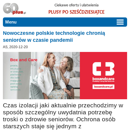
Ciekawe oferty i ułatwienia
PLUSY PO SZEŚĆDZIESIĄTCE
Menu
START
Nowoczesne polskie technologie chronią
seniorów w czasie pandemii
PROMOCJE
AS, 2020-12-20
ARTYKUŁY
DLA BLISKICH
Szczególnie polecamy
ZGŁOŚ OFERTĘ
Użyteczne porady
O NAS
Szlachetne zdrowie
KONTAKT
Mieszkaj wygodnie i bez barier
Warto wiedzieć!
Czas izolacji jaki aktualnie przechodzimy w
sposób szczególny uwydatnia potrzebę
Podróże i wypoczynek
troski o zdrowie seniorów. Ochrona osób
Taniej, okazyjnie, specjalnie dla 60plus
starszych staje się jednym z